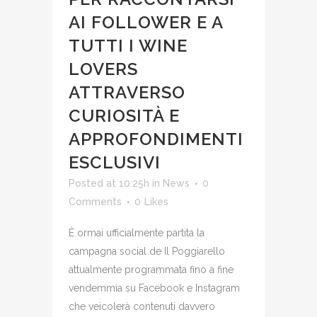
AI FOLLOWER E A
TUTTI I WINE
LOVERS
ATTRAVERSO
CURIOSITÀ E
APPROFONDIMENTI
ESCLUSIVI
Posted at 10:25h
in
News
0
Comments
0
Likes
È ormai ufficialmente partita la
campagna social de Il Poggiarello
attualmente programmata fino a fine
vendemmia su Facebook e Instagram
che veicolerà contenuti davvero