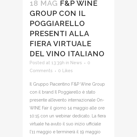
18 MAG
F&P WINE
GROUP CON IL
POGGIARELLO
PRESENTI ALLA
FIERA VIRTUALE
DEL VINO ITALIANO
Posted at 13:39h
in
News
0
Comments
0
Likes
Il Gruppo Piacentino F&P Wine Group
con il brand Il Poggiarello è stato
presente all’evento internazionale On-
WINE Fair il giorno 14 maggio alle ore
10:15 con un webinar dedicato. La fiera
virtuale ha avuto il suo inizio ufficiale
l’11 maggio e terminerà il 19 maggio