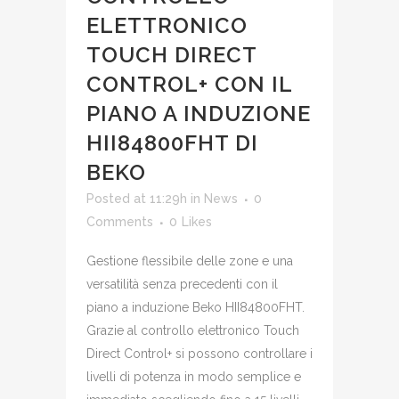
ELETTRONICO
TOUCH DIRECT
CONTROL+ CON IL
PIANO A INDUZIONE
HII84800FHT DI
BEKO
Posted at 11:29h
in
News
0
Comments
0
Likes
Gestione flessibile delle zone e una
versatilità senza precedenti con il
piano a induzione Beko HII84800FHT.
Grazie al controllo elettronico Touch
Direct Control+ si possono controllare i
livelli di potenza in modo semplice e