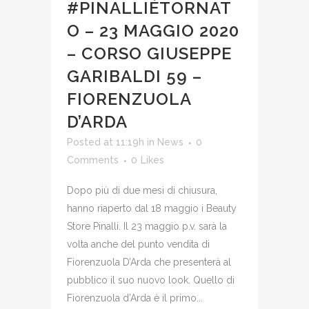
#PINALLIÈTORNAT
O – 23 MAGGIO 2020
– CORSO GIUSEPPE
GARIBALDI 59 –
FIORENZUOLA
D’ARDA
Posted at 11:19h
in
News
0
Comments
0
Likes
Dopo più di due mesi di chiusura,
hanno riaperto dal 18 maggio i Beauty
Store Pinalli. Il 23 maggio p.v. sarà la
volta anche del punto vendita di
Fiorenzuola D’Arda che presenterà al
pubblico il suo nuovo look. Quello di
Fiorenzuola d’Arda è il primo...