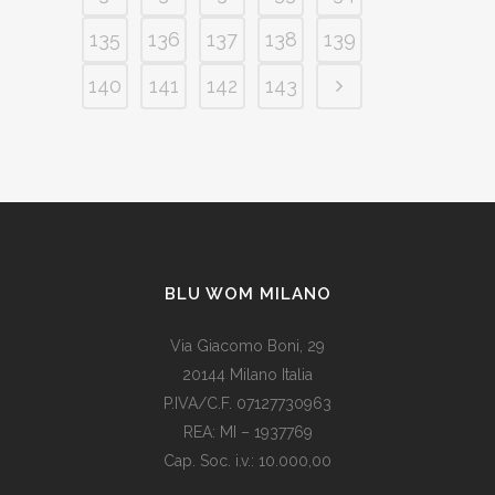
135
136
137
138
139
140
141
142
143
BLU WOM MILANO
Via Giacomo Boni, 29
20144 Milano Italia
P.IVA/C.F. 07127730963
REA: MI – 1937769
Cap. Soc. i.v.: 10.000,00
Som vi alle vet, er de fleste av våre europeiske land utviklede