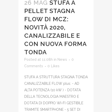
26 MAG
STUFA A
PELLET STAGNA
FLOW DI MCZ:
NOVITÀ 2020,
CANALIZZABILE E
CON NUOVA FORMA
TONDA
Posted at 11:08h
in
News
0
Comments
0
Likes
STUFA A STRUTTURA STAGNA TONDA
CANALIZZABILE FLOW plus: - AD
ALTA POTENZA (10 kW ) - DOTATA
DELLA TECNOLOGIA MAESTRO E
DOTATA DI DOPPIO WI-FI GESTIBILE
TRAMITE SMARTPHONE - 5 SET DI