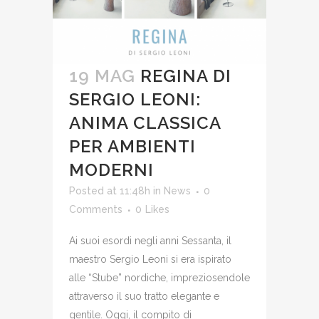
19 MAG
REGINA DI
SERGIO LEONI:
ANIMA CLASSICA
PER AMBIENTI
MODERNI
Posted at 11:48h
in
News
0
Comments
0
Likes
Ai suoi esordi negli anni Sessanta, il
maestro Sergio Leoni si era ispirato
alle “Stube” nordiche, impreziosendole
attraverso il suo tratto elegante e
gentile. Oggi, il compito di