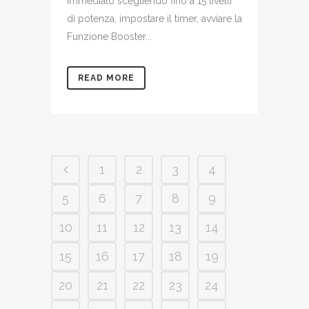
immediato scegliendo fino a 15 livelli
di potenza, impostare il timer, avviare la
Funzione Booster...
READ MORE
1
2
3
4
5
6
7
8
9
10
11
12
13
14
15
16
17
18
19
20
21
22
23
24