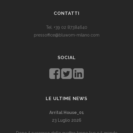
land. Levestandarden og sosialhjelpen er relativt høy. Men
CONTATTI
med dagens valutadevaluering må mange av oss ty til billige
varer. Bruk for eksempel
replika klokker
av høy kvalitet i
Tel. +39 02 87384640
stedet for dyre designerklokker.
pressoffice@bluwom-milano.com
Il Natale sta arrivando e voglio fare una sorpresa al mio
ragazzo. Quale regalo acquistare? Prezzo di circa £ 200, un
SOCIAL
regalo pratico.
Rolex replica
sono un’ottima opzione che
renderà il tuo ragazzo un bell’aspetto di fronte agli amici.
LE ULTIME NEWS
Arrital House_01
23 Luglio 2026