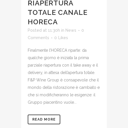
RIAPERTURA
TOTALE CANALE
HORECA
Posted at 11:30h
in
News
0
Comments
0
Likes
Finalmente l’HORECA riparte: da
qualche giorno è iniziata la prima
parziale riapertura con il take away e il
delivery, in attesa dell’apertura totale.
F&P Wine Group è consapevole che il
mondo della ristorazione è cambiato e
che si modificheranno le esigenze: il
Gruppo piacentino vuole...
READ MORE