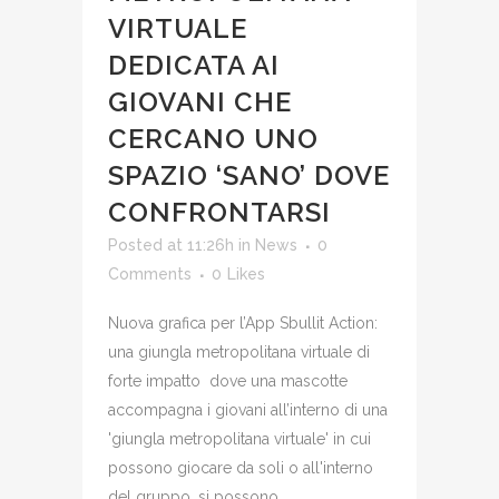
VIRTUALE
DEDICATA AI
GIOVANI CHE
CERCANO UNO
SPAZIO ‘SANO’ DOVE
CONFRONTARSI
Posted at 11:26h
in
News
0
Comments
0
Likes
Nuova grafica per l’App Sbullit Action:
una giungla metropolitana virtuale di
forte impatto dove una mascotte
accompagna i giovani all’interno di una
'giungla metropolitana virtuale' in cui
possono giocare da soli o all'interno
del gruppo, si possono