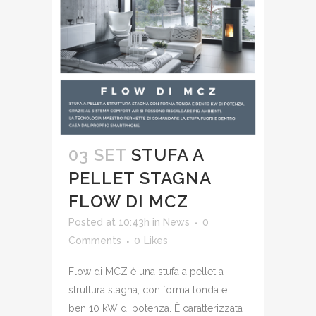
03 SET
STUFA A
PELLET STAGNA
FLOW DI MCZ
Posted at 10:43h
in
News
0
Comments
0
Likes
Flow di MCZ è una stufa a pellet a
struttura stagna, con forma tonda e
ben 10 kW di potenza. È caratterizzata