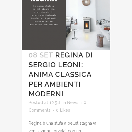
08 SET
REGINA DI
SERGIO LEONI:
ANIMA CLASSICA
PER AMBIENTI
MODERNI
Posted at 12:51h
in
News
0
Comments
0
Likes
Regina è una stufa a pellet stagna (a
ventilazione forzata) con un