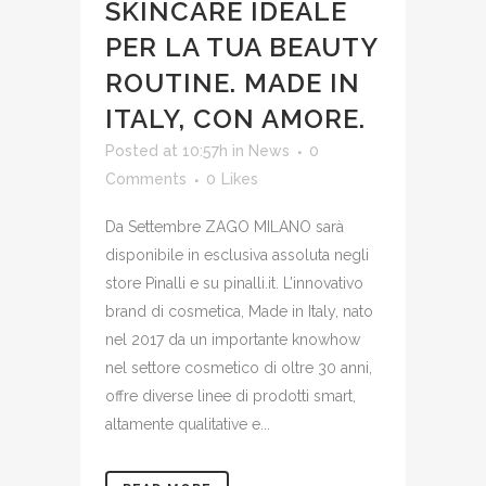
SKINCARE IDEALE
PER LA TUA BEAUTY
ROUTINE. MADE IN
ITALY, CON AMORE.
Posted at 10:57h
in
News
0
Comments
0
Likes
Da Settembre ZAGO MILANO sarà
disponibile in esclusiva assoluta negli
store Pinalli e su pinalli.it. L’innovativo
brand di cosmetica, Made in Italy, nato
nel 2017 da un importante knowhow
nel settore cosmetico di oltre 30 anni,
offre diverse linee di prodotti smart,
altamente qualitative e...