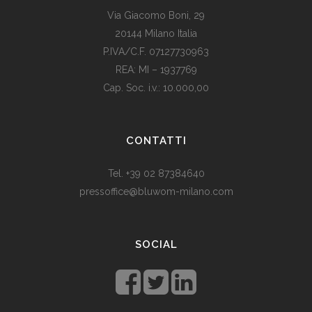
Via Giacomo Boni, 29
20144 Milano Italia
P.IVA/C.F. 07127730963
REA: MI – 1937769
Cap. Soc. i.v.: 10.000,00
Som vi alle vet, er de fleste av våre europeiske land utviklede
land. Levestandarden og sosialhjelpen er relativt høy. Men
CONTATTI
med dagens valutadevaluering må mange av oss ty til billige
varer. Bruk for eksempel
replika klokker
av høy kvalitet i
Tel. +39 02 87384640
stedet for dyre designerklokker.
pressoffice@bluwom-milano.com
Il Natale sta arrivando e voglio fare una sorpresa al mio
ragazzo. Quale regalo acquistare? Prezzo di circa £ 200, un
SOCIAL
regalo pratico.
Rolex replica
sono un’ottima opzione che
renderà il tuo ragazzo un bell’aspetto di fronte agli amici.