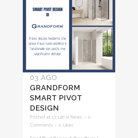
03 AGO
GRANDFORM
SMART PIVOT
DESIGN
Posted at 12:14h
in
News
0
Comments
0
Likes