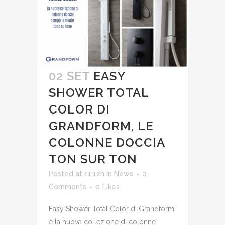
02 SET
EASY
SHOWER TOTAL
COLOR DI
GRANDFORM, LE
COLONNE DOCCIA
TON SUR TON
Posted at 11:12h
in
News
0
Comments
0
Likes
Easy Shower Total Color di Grandform
è la nuova collezione di colonne