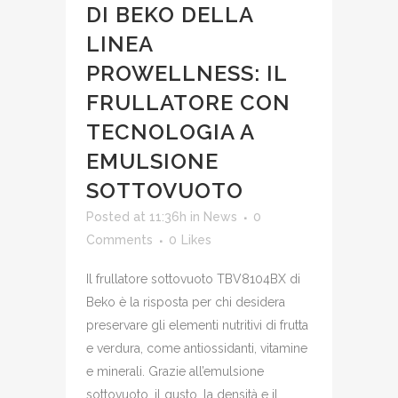
DI BEKO DELLA
LINEA
PROWELLNESS: IL
FRULLATORE CON
TECNOLOGIA A
EMULSIONE
SOTTOVUOTO
Posted at 11:36h
in
News
0
Comments
0
Likes
Il frullatore sottovuoto TBV8104BX di
Beko è la risposta per chi desidera
preservare gli elementi nutritivi di frutta
e verdura, come antiossidanti, vitamine
e minerali. Grazie all’emulsione
sottovuoto, il gusto, la densità e il