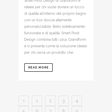
Smart Pivot Design di Grandform è
ideale per chi vuole donare un tocco
di qualità all’interno del proprio bagno
con un box doccia altamente
personalizzabile. Bello esteticamente,
funzionale e di qualità, Smart Pivot
Design combina tutti i plus Grandform
e si presenta come la soluzione ideale
per chi cerca un prodotto che...
READ MORE
1
2
3
4
5
6
7
8
9