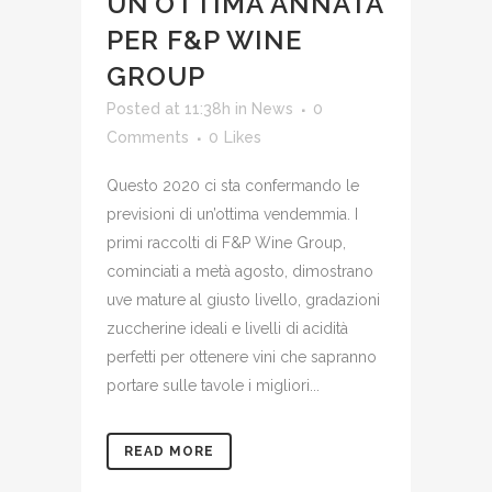
UN’OTTIMA ANNATA
PER F&P WINE
GROUP
Posted at 11:38h
in
News
0
Comments
0
Likes
Questo 2020 ci sta confermando le
previsioni di un’ottima vendemmia. I
primi raccolti di F&P Wine Group,
cominciati a metà agosto, dimostrano
uve mature al giusto livello, gradazioni
zuccherine ideali e livelli di acidità
perfetti per ottenere vini che sapranno
portare sulle tavole i migliori...
READ MORE