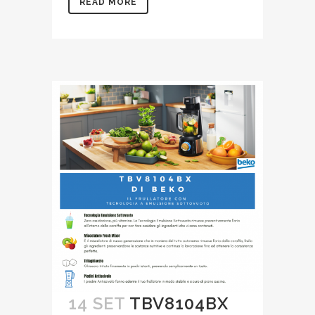
READ MORE
14 SET
TBV8104BX