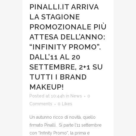
PINALLI.IT ARRIVA
LA STAGIONE
PROMOZIONALE PIÙ
ATTESA DELL’ANNO:
“INFINITY PROMO”.
DALL’11 AL 20
SETTEMBRE, 2+1 SU
TUTTI I BRAND
MAKEUP!
Posted at 10:44h
in
News
0
Comments
0
Likes
Un autunno ricco di novità, quello
firmato Pinalli. Si parte l’11 settembre
con “Infinity Promo”, la prima e