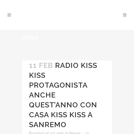
NEWS
11 FEB
RADIO KISS
KISS
PROTAGONISTA
ANCHE
QUEST’ANNO CON
CASA KISS KISS A
SANREMO
Posted at 10:49h
in
News
0