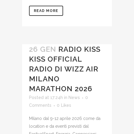
READ MORE
26 GEN
RADIO KISS
KISS OFFICIAL
RADIO DI WIZZ AIR
MILANO
MARATHON 2026
Posted at 17:24h
in
News
0
Comments
0
Likes
Milano dal 9-12 aprile 2026 come da
location e da eventi previsti dal