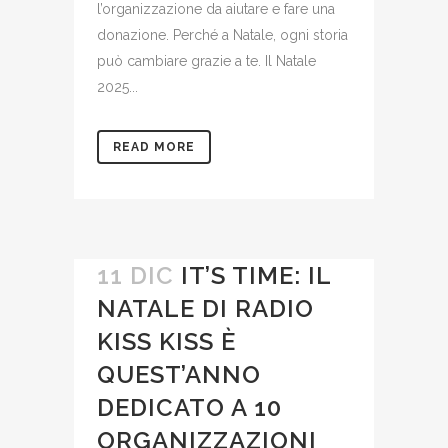
l’organizzazione da aiutare e fare una
donazione. Perché a Natale, ogni storia
può cambiare grazie a te. Il Natale
2025...
READ MORE
11 DIC
IT’S TIME: IL
NATALE DI RADIO
KISS KISS È
QUEST’ANNO
DEDICATO A 10
ORGANIZZAZIONI