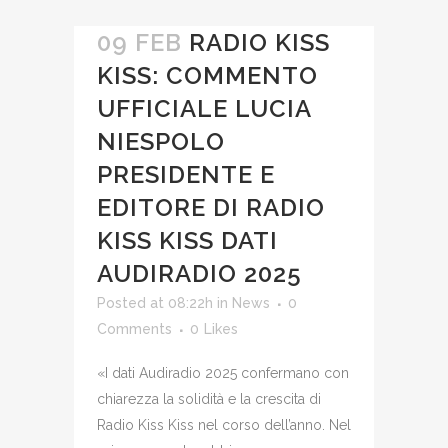
09 FEB
RADIO KISS
KISS: COMMENTO
UFFICIALE LUCIA
NIESPOLO
PRESIDENTE E
EDITORE DI RADIO
KISS KISS DATI
AUDIRADIO 2025
Posted at 08:22h
in
News
0
Comments
0
Likes
«I dati Audiradio 2025 confermano con
chiarezza la solidità e la crescita di
Radio Kiss Kiss nel corso dell’anno. Nel