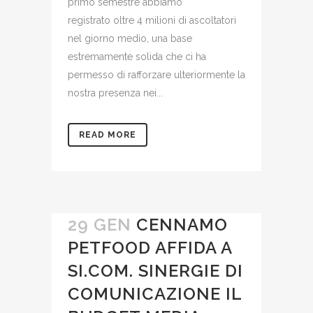
primo semestre abbiamo
registrato oltre 4 milioni di ascoltatori
nel giorno medio, una base
estremamente solida che ci ha
permesso di rafforzare ulteriormente la
nostra presenza nei...
READ MORE
29 GEN
CENNAMO
PETFOOD AFFIDA A
SI.COM. SINERGIE DI
COMUNICAZIONE IL