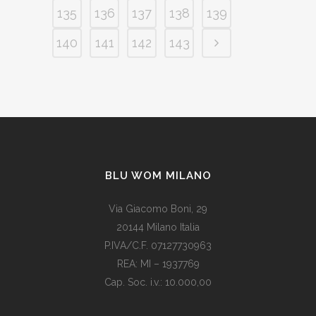
135
136
137
138
139
140
141
142
143
BLU WOM MILANO
Via Giacomo Boni, 29
20144 Milano Italia
P.IVA/C.F. 07127730963
REA: MI – 1937769
Cap. Soc. i.v.: 10.000,00
Som vi alle vet, er de fleste av våre europeiske land utviklede