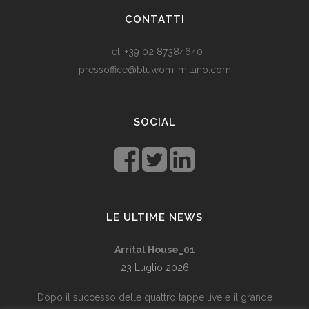
land. Levestandarden og sosialhjelpen er relativt høy. Men
CONTATTI
med dagens valutadevaluering må mange av oss ty til billige
varer. Bruk for eksempel
replika klokker
av høy kvalitet i
Tel. +39 02 87384640
stedet for dyre designerklokker.
pressoffice@bluwom-milano.com
Il Natale sta arrivando e voglio fare una sorpresa al mio
ragazzo. Quale regalo acquistare? Prezzo di circa £ 200, un
SOCIAL
regalo pratico.
Rolex replica
sono un’ottima opzione che
renderà il tuo ragazzo un bell’aspetto di fronte agli amici.
LE ULTIME NEWS
Arrital House_01
23 Luglio 2026
Dopo il successo delle quattro tappe live e il grande