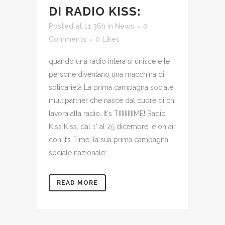
DI RADIO
KISS:
Posted at 11:36h
in
News
0
Comments
0
Likes
quando una radio intera si unisce e le
persone diventano una macchina di
solidarietà La prima campagna sociale
multipartner che nasce dal cuore di chi
lavora alla radio. It's TIIIIIIIIIIME! Radio
Kiss Kiss, dal 1° al 25 dicembre, è on air
con It’s Time, la sua prima campagna
sociale nazionale:...
READ MORE