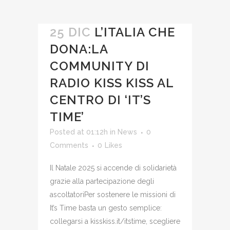
25 DIC
L’ITALIA CHE
DONA:LA
COMMUNITY DI
RADIO KISS KISS AL
CENTRO DI ‘IT’S
TIME’
Posted at 01:12h
in
News
0
Comments
0
Likes
Il Natale 2025 si accende di solidarietà
grazie alla partecipazione degli
ascoltatoriPer sostenere le missioni di
It’s Time basta un gesto semplice:
collegarsi a kisskiss.it/itstime, scegliere