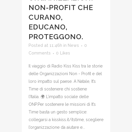
NON-PROFIT CHE
CURANO,
EDUCANO,
PROTEGGONO.
Posted at 11:46h
in
News
0
Comments
0
Likes
Il viaggio di Radio Kiss Kiss tra le storie
delle Organizzazioni Non - Profit e del
loro impatto sul paese. A Natale, It’s
Time di sostenere chi sostiene
l’Italia. 🌍 L’impatto sociale delle
ONP.Per sostenere le missioni di It’s
Time basta un gesto semplice:
collegarsi a kisskiss.it/itstime, scegliere
l’organizzazione da aiutare e...