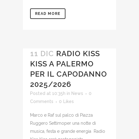
READ MORE
11 DIC
RADIO KISS
KISS A PALERMO
PER IL CAPODANNO
2025/2026
Posted at 10:35h
in
News
0
Comments
0
Likes
Marco e Raf sul palco di Piazza
Ruggero Settimoper una notte di
musica, festa e grande energia Radio