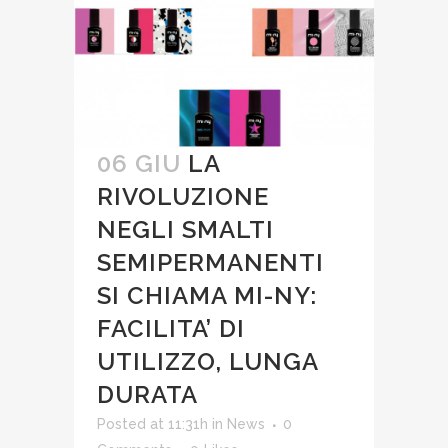
06 GIU
LA
RIVOLUZIONE
NEGLI SMALTI
SEMIPERMANENTI
SI CHIAMA MI-NY:
FACILITA’ DI
UTILIZZO, LUNGA
DURATA
Posted at 11:31h
in
News
0