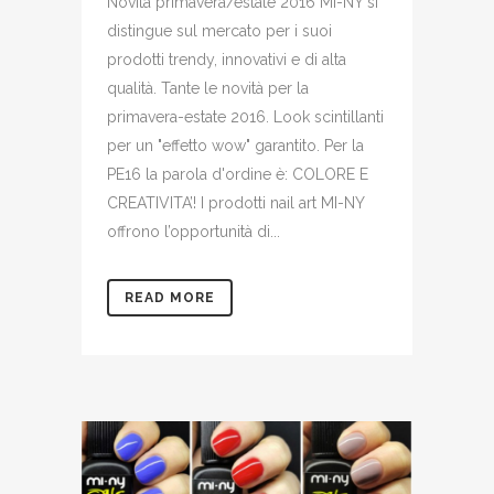
Novità primavera/estate 2016 MI-NY si
distingue sul mercato per i suoi
prodotti trendy, innovativi e di alta
qualità. Tante le novità per la
primavera-estate 2016. Look scintillanti
per un "effetto wow" garantito. Per la
PE16 la parola d'ordine è: COLORE E
CREATIVITA’! I prodotti nail art MI-NY
offrono l’opportunità di...
READ MORE