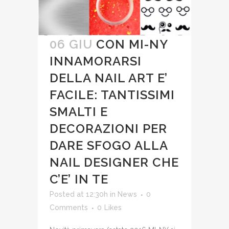
06 GIU
CON MI-NY
INNAMORARSI
DELLA NAIL ART E’
FACILE: TANTISSIMI
SMALTI E
DECORAZIONI PER
DARE SFOGO ALLA
NAIL DESIGNER CHE
C’E’ IN TE
Posted at 12:30h
in
News
0
Comments
0
Likes