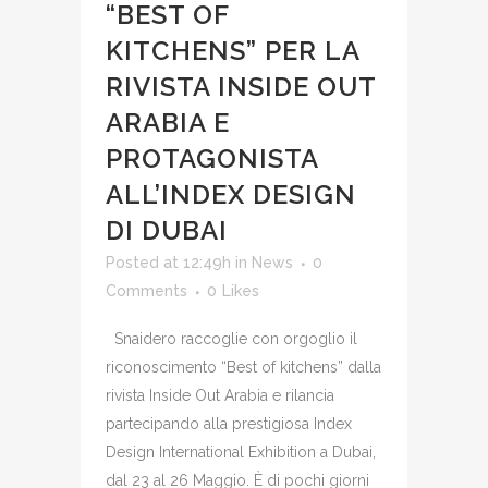
“BEST OF
KITCHENS” PER LA
RIVISTA INSIDE OUT
ARABIA E
PROTAGONISTA
ALL’INDEX DESIGN
DI DUBAI
Posted at 12:49h
in
News
0
Comments
0
Likes
Snaidero raccoglie con orgoglio il
riconoscimento “Best of kitchens” dalla
rivista Inside Out Arabia e rilancia
partecipando alla prestigiosa Index
Design International Exhibition a Dubai,
dal 23 al 26 Maggio. È di pochi giorni