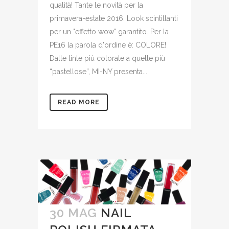
qualità! Tante le novità per la
primavera-estate 2016. Look scintillanti
per un "effetto wow" garantito. Per la
PE16 la parola d'ordine è: COLORE!
Dalle tinte più colorate a quelle più
“pastellose”, MI-NY presenta...
READ MORE
30 MAG
NAIL