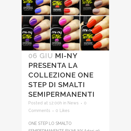
06 GIU
MI-NY
PRESENTA LA
COLLEZIONE ONE
STEP DI SMALTI
SEMIPERMANENTI
Posted at 12:00h
in
News
0
Comments
0
Likes
ONE STEP LO SMALTO