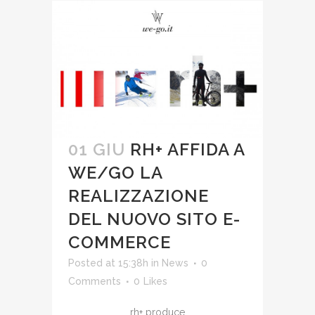
01 GIU
RH+ AFFIDA A
WE/GO LA
REALIZZAZIONE
DEL NUOVO SITO E-
COMMERCE
Posted at 15:38h
in
News
0
Comments
0
Likes
rh+ produce