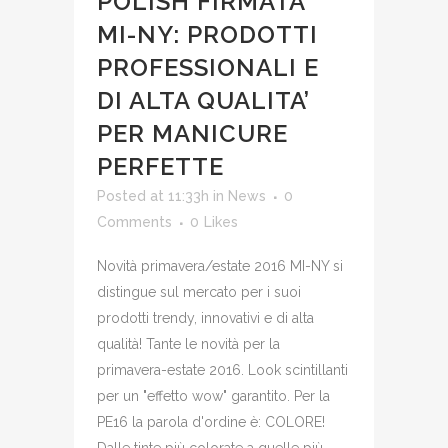
POLISH FIRMATA
MI-NY: PRODOTTI
PROFESSIONALI E
DI ALTA QUALITA’
PER MANICURE
PERFETTE
Posted at 11:33h
in
News
0
Comments
0
Likes
Novità primavera/estate 2016 MI-NY si
distingue sul mercato per i suoi
prodotti trendy, innovativi e di alta
qualità! Tante le novità per la
primavera-estate 2016. Look scintillanti
per un "effetto wow" garantito. Per la
PE16 la parola d'ordine è: COLORE!