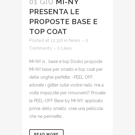
01 GIU
MI-NY
PRESENTA LE
PROPOSTE BASE E
TOP COAT
Posted at 12:31h
in
News
0
Comments
0
Likes
MI-NY is… base e top Dodici proposte
MI-NY base per smalto e top coat per
delle unghie perfette. -PEEL OFF:
adorate i glitter sulle vostre nails, ma a
volte impazzite per rimuoverli? Provate
la PEEL-OFF Base by MI-NY, applicato
prima dello smalto, crea una pellicola
che ne permette...
READ MORE