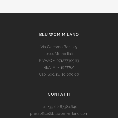
BLU WOM MILANO
Via Giacomo Boni, 29
20144 Milano Italia
P.IVA/C.F. 07127730963
REA: MI – 1937769
Cap. Soc. i.v.: 10.000,00
Som vi alle vet, er de fleste av våre europeiske land utviklede
land. Levestandarden og sosialhjelpen er relativt høy. Men
CONTATTI
med dagens valutadevaluering må mange av oss ty til billige
varer. Bruk for eksempel
replika klokker
av høy kvalitet i
Tel. +39 02 87384640
stedet for dyre designerklokker.
pressoffice@bluwom-milano.com