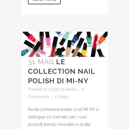
31 MAG
LE
COLLECTION NAIL
POLISH DI MI-NY
Posted at 13:57h
in
News
0
Comments
0
Likes
Novità primavera/estate 2016 MI-NY si
distingue sul mercato per i suoi
prodotti trendy, innovativi e di alta