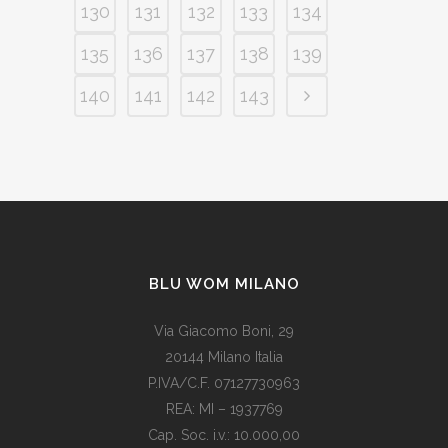
130
131
132
133
134
135
136
137
138
139
140
141
142
143
BLU WOM MILANO
Via Giacomo Boni, 29
20144 Milano Italia
P.IVA/C.F. 07127730963
REA: MI – 1937769
Cap. Soc. i.v.: 10.000,00