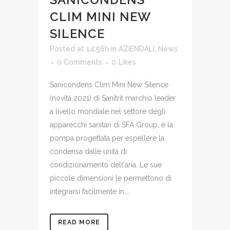
CLIM MINI NEW
SILENCE
Posted at 14:56h
in
AZIENDALI
,
News
0 Comments
0
Likes
Sanicondens Clim Mini New Silence
(novità 2021) di Sanitrit marchio leader
a livello mondiale nel settore degli
apparecchi sanitari di SFA Group, è la
pompa progettata per espellere la
condensa dalle unità di
condizionamento dell'aria. Le sue
piccole dimensioni le permettono di
integrarsi facilmente in...
READ MORE