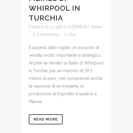
WHIRPOOL IN
TURCHIA
Posted at 11:49h
in
AZIENDALI
,
News
0 Comments
1
Like
È appena stato siglato un accordo di
vendita molto importante e strategico:
Arçelik ha rilevato la filiale di Whirlpool
in Turchia, per un importo di 78,3
milioni di euro, che comprende anche
la cessione di un impianto di
produzione di frigoriferi e lavatrici a
Manisa,...
READ MORE