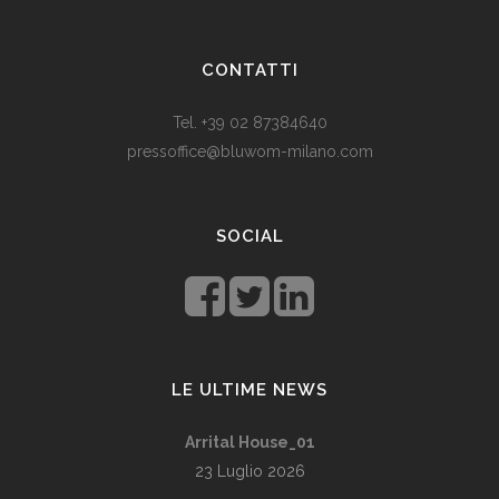
Som vi alle vet, er de fleste av våre europeiske land utviklede
land. Levestandarden og sosialhjelpen er relativt høy. Men
CONTATTI
med dagens valutadevaluering må mange av oss ty til billige
varer. Bruk for eksempel
replika klokker
av høy kvalitet i
Tel. +39 02 87384640
stedet for dyre designerklokker.
pressoffice@bluwom-milano.com
Il Natale sta arrivando e voglio fare una sorpresa al mio
ragazzo. Quale regalo acquistare? Prezzo di circa £ 200, un
SOCIAL
regalo pratico.
Rolex replica
sono un’ottima opzione che
renderà il tuo ragazzo un bell’aspetto di fronte agli amici.
LE ULTIME NEWS
Arrital House_01
23 Luglio 2026