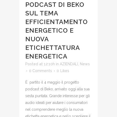
PODCAST DI BEKO
SUL TEMA
EFFICIENTAMENTO
ENERGETICO E
NUOVA
ETICHETTATURA
ENERGETICA
Posted at 12:10h
in
AZIENDALI
,
News
0 Comments
0
Likes
È partito il 4 maggio il progetto
podcast di Beko, arrivato oggi alla sua
sesta puntata. Grande interesse per gli
audio ideati per aiutare i consumatori
nel comprendere meglio la nuova
etichetta energetica e nello scegliere il