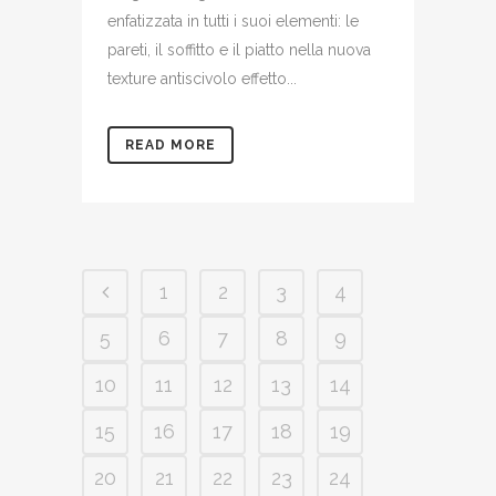
enfatizzata in tutti i suoi elementi: le
pareti, il soffitto e il piatto nella nuova
texture antiscivolo effetto...
READ MORE
1
2
3
4
5
6
7
8
9
10
11
12
13
14
15
16
17
18
19
20
21
22
23
24