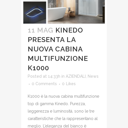
11 MAG
KINEDO
PRESENTA LA
NUOVA CABINA
MULTIFUNZIONE
K1000
Posted at 14:33h
in
AZIENDALI
,
News
0 Comments
0
Likes
K1000 è la nuova cabina multifunzione
top di gamma Kinedo. Purezza,
leggerezza e luminosità, sono le tre
caratteristiche che la rappresentano al
meglio. L’eleganza del bianco è