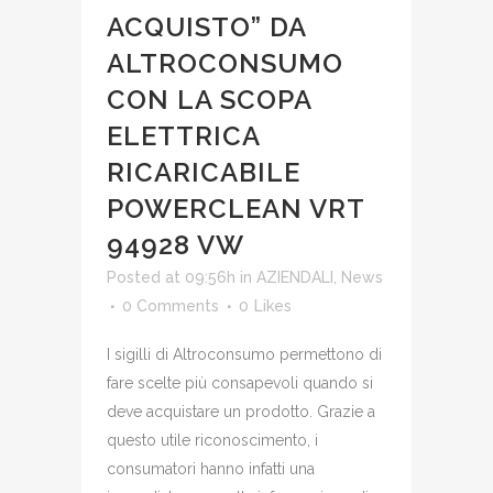
ACQUISTO” DA
ALTROCONSUMO
CON LA SCOPA
ELETTRICA
RICARICABILE
POWERCLEAN VRT
94928 VW
Posted at 09:56h
in
AZIENDALI
,
News
0 Comments
0
Likes
I sigilli di Altroconsumo permettono di
fare scelte più consapevoli quando si
deve acquistare un prodotto. Grazie a
questo utile riconoscimento, i
consumatori hanno infatti una