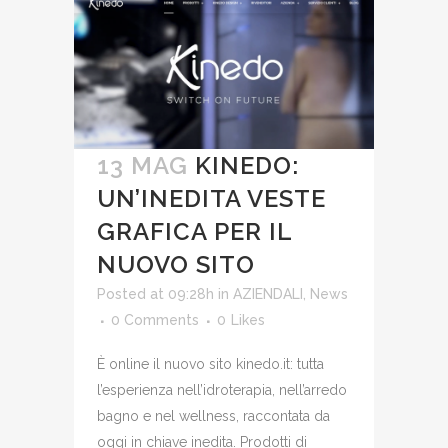
13 MAG
KINEDO:
UN’INEDITA VESTE
GRAFICA PER IL
NUOVO SITO
Posted at 09:28h
in
AZIENDALI
,
News
0 Comments
0
Likes
È online il nuovo sito kinedo.it: tutta
l’esperienza nell’idroterapia, nell’arredo
bagno e nel wellness, raccontata da
oggi in chiave inedita. Prodotti di