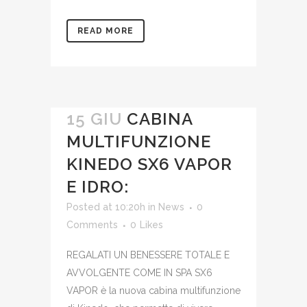
READ MORE
15 GIU
CABINA
MULTIFUNZIONE
KINEDO SX6 VAPOR
E IDRO:
Posted at 10:20h
in
News
0
Comments
0
Likes
REGALATI UN BENESSERE TOTALE E
AVVOLGENTE COME IN SPA SX6
VAPOR è la nuova cabina multifunzione