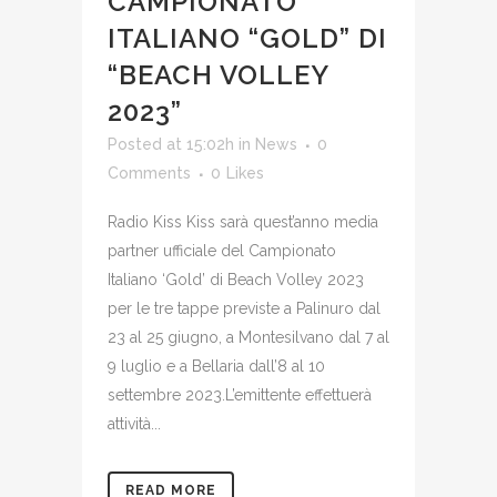
CAMPIONATO
ITALIANO “GOLD” DI
“BEACH VOLLEY
2023”
Posted at 15:02h
in
News
0
Comments
0
Likes
Radio Kiss Kiss sarà quest’anno media
partner ufficiale del Campionato
Italiano ‘Gold’ di Beach Volley 2023
per le tre tappe previste a Palinuro dal
23 al 25 giugno, a Montesilvano dal 7 al
9 luglio e a Bellaria dall’8 al 10
settembre 2023.L’emittente effettuerà
attività...
READ MORE