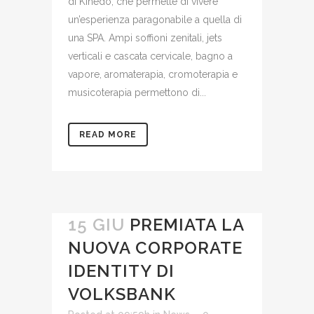
di Kinedo, che permette di vivere
un’esperienza paragonabile a quella di
una SPA. Ampi soffioni zenitali, jets
verticali e cascata cervicale, bagno a
vapore, aromaterapia, cromoterapia e
musicoterapia permettono di...
READ MORE
15 GIU
PREMIATA LA
NUOVA CORPORATE
IDENTITY DI
VOLKSBANK