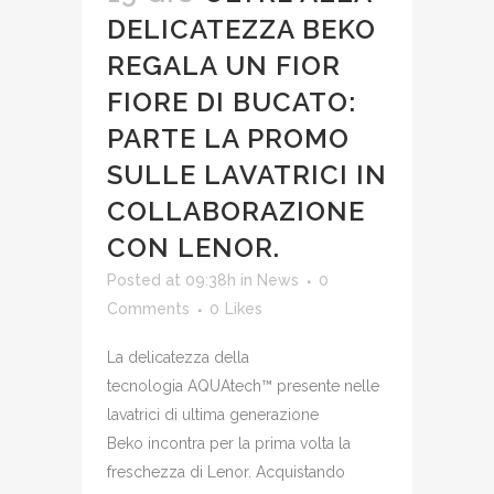
DELICATEZZA BEKO
REGALA UN FIOR
FIORE DI BUCATO:
PARTE LA PROMO
SULLE LAVATRICI IN
COLLABORAZIONE
CON LENOR.
Posted at 09:38h
in
News
0
Comments
0
Likes
La delicatezza della
tecnologia AQUAtech™ presente nelle
lavatrici di ultima generazione
Beko incontra per la prima volta la
freschezza di Lenor. Acquistando