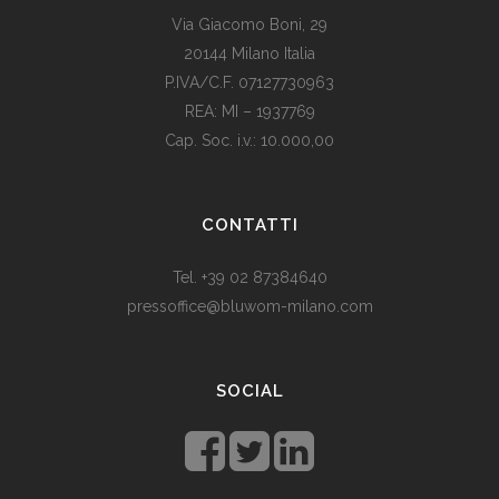
Via Giacomo Boni, 29
20144 Milano Italia
P.IVA/C.F. 07127730963
REA: MI – 1937769
Cap. Soc. i.v.: 10.000,00
Som vi alle vet, er de fleste av våre europeiske land utviklede
land. Levestandarden og sosialhjelpen er relativt høy. Men
CONTATTI
med dagens valutadevaluering må mange av oss ty til billige
varer. Bruk for eksempel
replika klokker
av høy kvalitet i
Tel. +39 02 87384640
stedet for dyre designerklokker.
pressoffice@bluwom-milano.com
Il Natale sta arrivando e voglio fare una sorpresa al mio
ragazzo. Quale regalo acquistare? Prezzo di circa £ 200, un
SOCIAL
regalo pratico.
Rolex replica
sono un’ottima opzione che
renderà il tuo ragazzo un bell’aspetto di fronte agli amici.