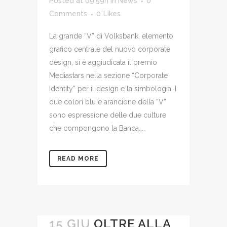
Posted at 09:59h
in
News
0
Comments
0
Likes
La grande “V” di Volksbank, elemento
grafico centrale del nuovo corporate
design, si è aggiudicata il premio
Mediastars nella sezione “Corporate
Identity” per il design e la simbologia. I
due colori blu e arancione della “V”
sono espressione delle due culture
che compongono la Banca....
READ MORE
15 GIU
OLTRE ALLA