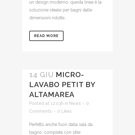
un design moderno, questa linea è la
soluzione ideale per bagni dalle
dimensioni ridotte...
READ MORE
14 GIU
MICRO-
LAVABO PETIT BY
ALTAMAREA
Posted at 12:03h
in
News
0
Comments
0
Likes
Perfetto anche fuori dalla sala da
bagno, completa con stile