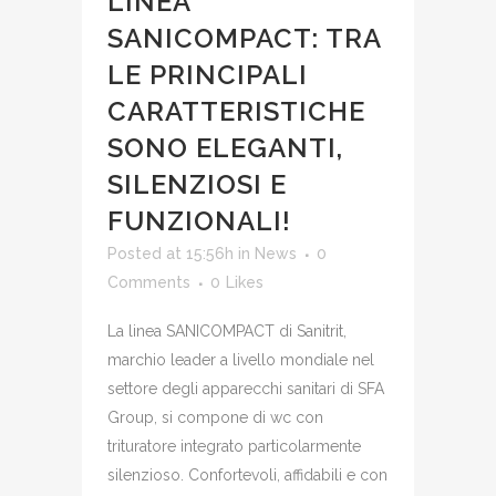
LINEA
SANICOMPACT: TRA
LE PRINCIPALI
CARATTERISTICHE
SONO ELEGANTI,
SILENZIOSI E
FUNZIONALI!
Posted at 15:56h
in
News
0
Comments
0
Likes
La linea SANICOMPACT di Sanitrit,
marchio leader a livello mondiale nel
settore degli apparecchi sanitari di SFA
Group, si compone di wc con
trituratore integrato particolarmente
silenzioso. Confortevoli, affidabili e con