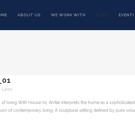
OME
ABOUT US
WE WORK WITH
NEWS
EVENTI
_01
0
Likes
of living With House 01, Arrital interprets the home as a sophisticat
sion of contemporary living. A sculptural setting defined by pure volu