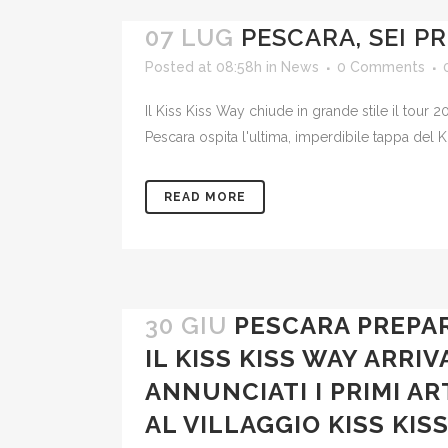
07 LUG
PESCARA, SEI P
Posted at 08:58h
in
News
0 Comments
Il Kiss Kiss Way chiude in grande stile il tour 20
Pescara ospita l'ultima, imperdibile tappa del K
READ MORE
30 GIU
PESCARA PREPAR
IL KISS KISS WAY ARRIVA
ANNUNCIATI I PRIMI AR
AL VILLAGGIO KISS KISS