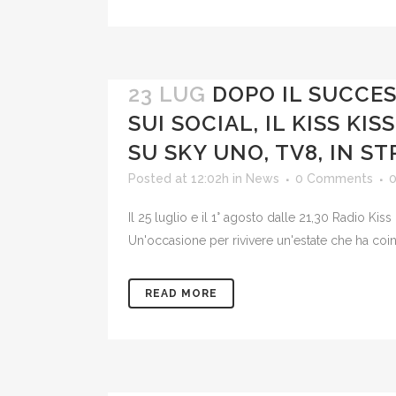
23 LUG
DOPO IL SUCCE
SUI SOCIAL, IL KISS K
SU SKY UNO, TV8, IN S
Posted at 12:02h
in
News
0 Comments
Il 25 luglio e il 1° agosto dalle 21,30 Radio Kis
Un'occasione per rivivere un'estate che ha coinv
READ MORE