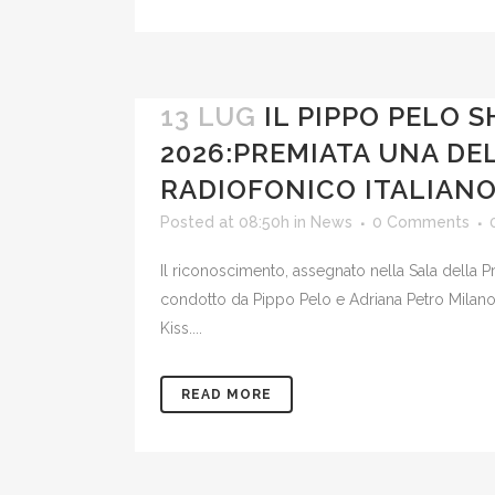
13 LUG
IL PIPPO PELO 
2026:PREMIATA UNA DE
RADIOFONICO ITALIAN
Posted at 08:50h
in
News
0 Comments
Il riconoscimento, assegnato nella Sala della P
condotto da Pippo Pelo e Adriana Petro Milano,
Kiss....
READ MORE