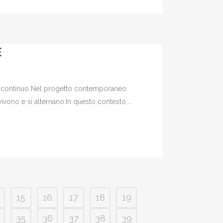
E
ale continuo Nel progetto contemporaneo
ivono e si alternano.In questo contesto,...
15
16
17
18
19
35
36
37
38
39