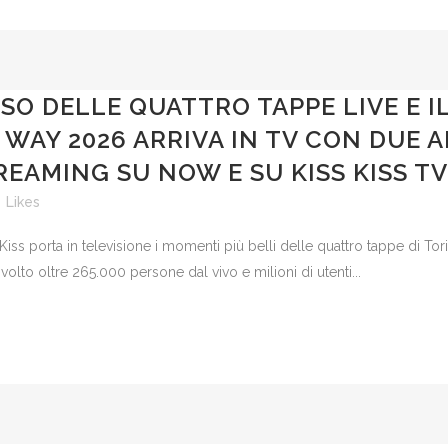
SSO DELLE QUATTRO TAPPE LIVE E 
ISS WAY 2026 ARRIVA IN TV CON DUE
TREAMING SU NOW E SU KISS KISS TV
0
Likes
s Kiss porta in televisione i momenti più belli delle quattro tappe di To
olto oltre 265.000 persone dal vivo e milioni di utenti...