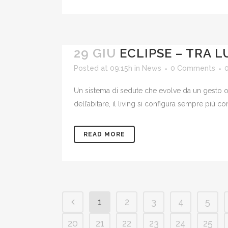
29 GIU
ECLIPSE – TRA 
Posted at 09:15h
in
News
0 Comments
Un sistema di sedute che evolve da un gesto or
dell’abitare, il living si configura sempre più 
READ MORE
1
2
3
4
5
20
21
22
23
24
25