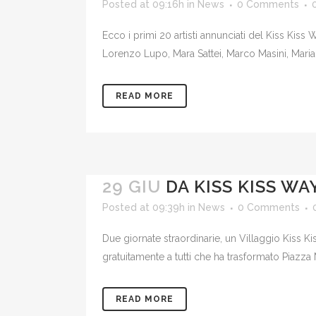
Posted at 09:16h
in
News
0 Comments
Ecco i primi 20 artisti annunciati del Kiss Kis
Lorenzo Lupo, Mara Sattei, Marco Masini, Maria 
READ MORE
29 GIU
DA KISS KISS WA
Posted at 09:39h
in
News
0 Comments
Due giornate straordinarie, un Villaggio Kiss K
gratuitamente a tutti che ha trasformato Piazza 
READ MORE