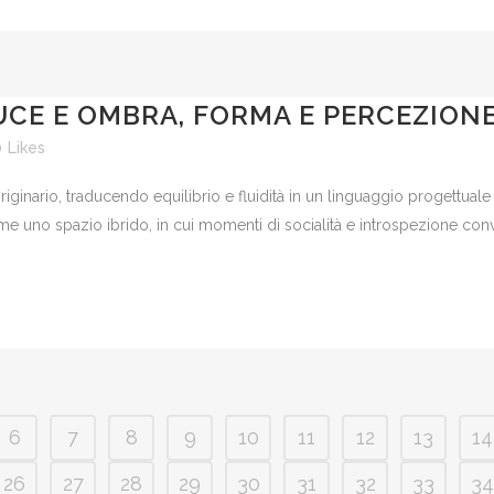
LUCE E OMBRA, FORMA E PERCEZION
0
Likes
iginario, traducendo equilibrio e fluidità in un linguaggio progettu
come uno spazio ibrido, in cui momenti di socialità e introspezione conv
6
7
8
9
10
11
12
13
14
26
27
28
29
30
31
32
33
34