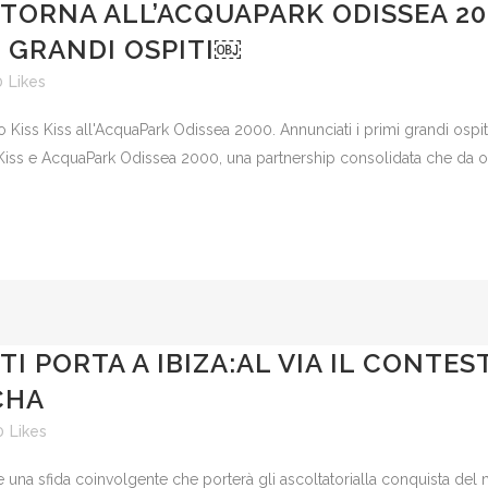
S TORNA ALL’ACQUAPARK ODISSEA 20
E GRANDI OSPITI￼
0
Likes
dio Kiss Kiss all'AcquaPark Odissea 2000. Annunciati i primi grandi ospi
Kiss e AcquaPark Odissea 2000, una partnership consolidata che da ol
 TI PORTA A IBIZA:AL VIA IL CONTE
CHA
0
Likes
 una sfida coinvolgente che porterà gli ascoltatorialla conquista del