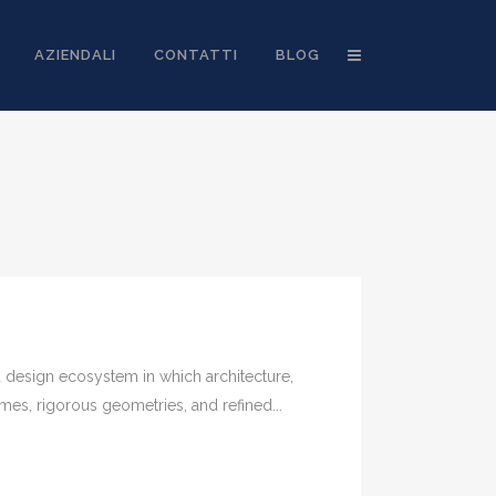
AZIENDALI
CONTATTI
BLOG
ed design ecosystem in which architecture,
mes, rigorous geometries, and refined...