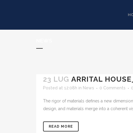
H
NEWS
23 LUG
ARRITAL HOUSE
Posted at 12:08h
in
News
0 Comments
The rigor of materials defines a new dimension 
design, and materials merge into a coherent vi
READ MORE