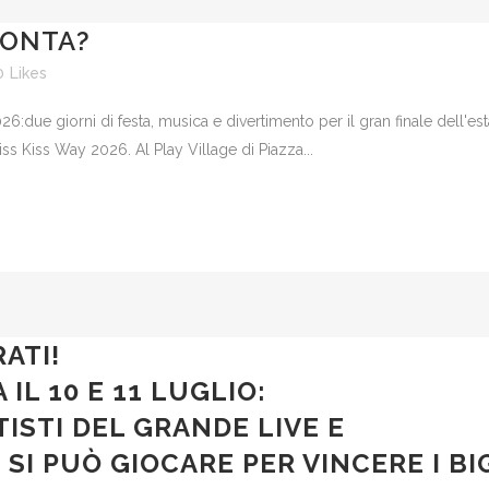
RONTA?
0
Likes
26:due giorni di festa, musica e divertimento per il gran finale dell'esta
iss Kiss Way 2026. Al Play Village di Piazza...
ATI!
 IL 10 E 11 LUGLIO:
TISTI DEL GRANDE LIVE E
 SI PUÒ GIOCARE PER VINCERE I BIG