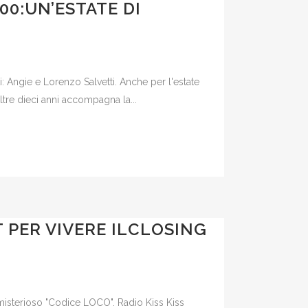
00:UN’ESTATE DI
ti: Angie e Lorenzo Salvetti. Anche per l'estate
tre dieci anni accompagna la...
ST PER VIVERE ILCLOSING
 misterioso "Codice LOCO". Radio Kiss Kiss