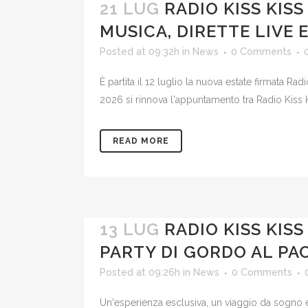
21 LUG
RADIO KISS KIS
MUSICA, DIRETTE LIVE 
Posted at 09:32h
in
News
0 Comments
È partita il 12 luglio la nuova estate firmata Ra
2026 si rinnova l'appuntamento tra Radio Kiss 
READ MORE
13 LUG
RADIO KISS KISS
PARTY DI GORDO AL PA
Posted at 09:26h
in
News
0 Comments
Un'esperienza esclusiva, un viaggio da sogno e