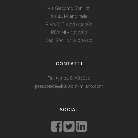
Via Giacomo Boni, 29
20144 Milano Italia
P.IVA/C.F. 07127730963
REA: MI – 1937769
Cap. Soc. i.v.: 10.000,00
Som vi alle vet, er de fleste av våre europeiske land utviklede
land. Levestandarden og sosialhjelpen er relativt høy. Men
CONTATTI
med dagens valutadevaluering må mange av oss ty til billige
varer. Bruk for eksempel
replika klokker
av høy kvalitet i
Tel. +39 02 87384640
stedet for dyre designerklokker.
pressoffice@bluwom-milano.com
Il Natale sta arrivando e voglio fare una sorpresa al mio
ragazzo. Quale regalo acquistare? Prezzo di circa £ 200, un
SOCIAL
regalo pratico.
Rolex replica
sono un’ottima opzione che
renderà il tuo ragazzo un bell’aspetto di fronte agli amici.