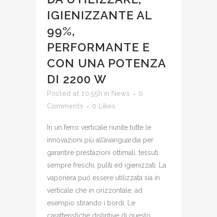
IGIENIZZANTE AL
99%,
PERFORMANTE E
CON UNA POTENZA
DI 2200 W
Posted at 10:55h
in
News
0
Comments
0
Likes
In un ferro verticale riunite tutte le
innovazioni più all’avanguardia per
garantire prestazioni ottimali, tessuti
sempre freschi, puliti ed igienizzati. La
vaporiera può essere utilizzata sia in
verticale che in orizzontale, ad
esempio stirando i bordi. Le
caratteristiche distintive di questo