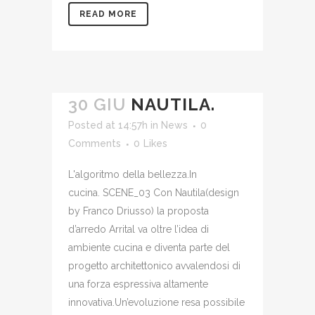
READ MORE
30 GIU
NAUTILA.
Posted at 14:57h
in
News
0
Comments
0
Likes
L'algoritmo della bellezza.In
cucina. SCENE_03 Con Nautila(design
by Franco Driusso) la proposta
d’arredo Arrital va oltre l’idea di
ambiente cucina e diventa parte del
progetto architettonico avvalendosi di
una forza espressiva altamente
innovativa.Un’evoluzione resa possibile