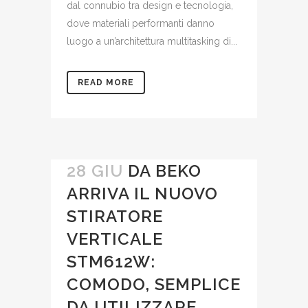
dal connubio tra design e tecnologia,
dove materiali performanti danno
luogo a un’architettura multitasking di...
READ MORE
28 GIU
DA BEKO
ARRIVA IL NUOVO
STIRATORE
VERTICALE
STM612W:
COMODO, SEMPLICE
DA UTILIZZARE,