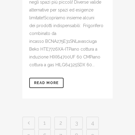
negli spazi più piccoli! Diverse valide
alternative per spazi ed esigenze
limitate!Scopriamo insieme alcuni
dei prodotti indispensabili: Frigorifero
combinato da
incasso BCNA275E31SNLavasciuga
Beko HTE7726XA-ITPiano cottura a
induzione HIXI64700UF 60 CMPiano
cottura a gas HILG64325SDX 60...
READ MORE
1
2
3
4