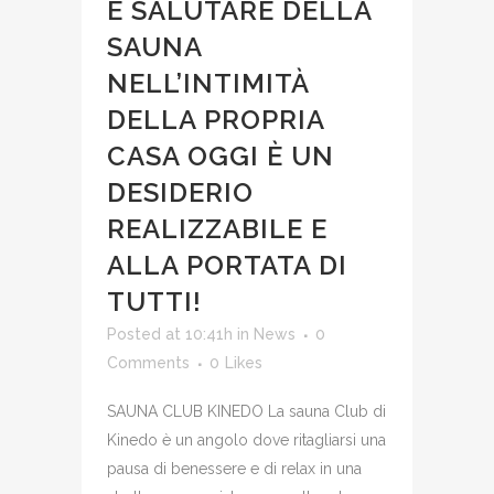
E SALUTARE DELLA
SAUNA
NELL’INTIMITÀ
DELLA PROPRIA
CASA OGGI È UN
DESIDERIO
REALIZZABILE E
ALLA PORTATA DI
TUTTI!
Posted at 10:41h
in
News
0
Comments
0
Likes
SAUNA CLUB KINEDO La sauna Club di
Kinedo è un angolo dove ritagliarsi una
pausa di benessere e di relax in una