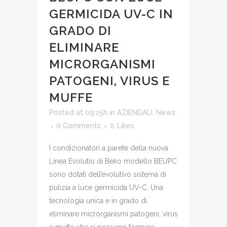
GERMICIDA UV-C IN
GRADO DI
ELIMINARE
MICRORGANISMI
PATOGENI, VIRUS E
MUFFE
Posted at 09:15h
in
AZIENDALI
,
News
0 Comments
0
Likes
I condizionatori a parete della nuova
Linea Evolutio di Beko modello BEUPC
sono dotati dell’evolutivo sistema di
pulizia a luce germicida UV-C. Una
tecnologia unica e in grado di
eliminare microrganismi patogeni, virus