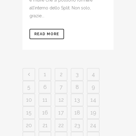
e muffe che si possono formare
all’interno dello Split. Non solo,
grazie...
READ MORE
1
2
3
4
5
6
7
8
9
10
11
12
13
14
15
16
17
18
19
20
21
22
23
24