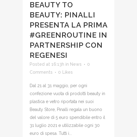
BEAUTY TO
BEAUTY: PINALLI
PRESENTA LA PRIMA
#GREENROUTINE IN
PARTNERSHIP CON
REGENESI
Posted at 16:13h
in
News
0
Comments
0
Likes
Dal 21 al 31 maggio, per ogni
confezione vuota di prodotti beauty in
plastica e vetro riportata nei suoi
Beauty Store, Pinalli regala un buono
del valore di 5 euro spendibile entro il
31 luglio 2021 e utilizzabile ogni 30
euro di spesa. Tutti i...