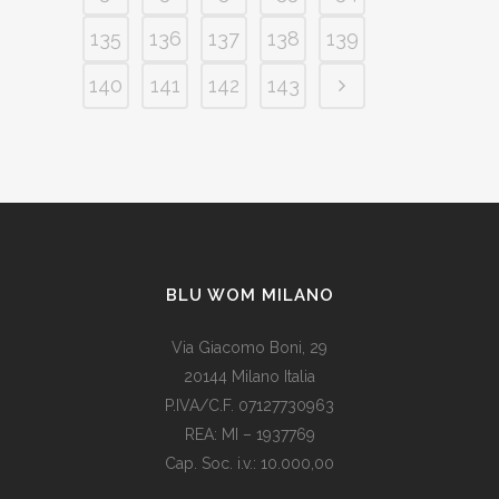
135
136
137
138
139
140
141
142
143
BLU WOM MILANO
Via Giacomo Boni, 29
20144 Milano Italia
P.IVA/C.F. 07127730963
REA: MI – 1937769
Cap. Soc. i.v.: 10.000,00
Som vi alle vet, er de fleste av våre europeiske land utviklede