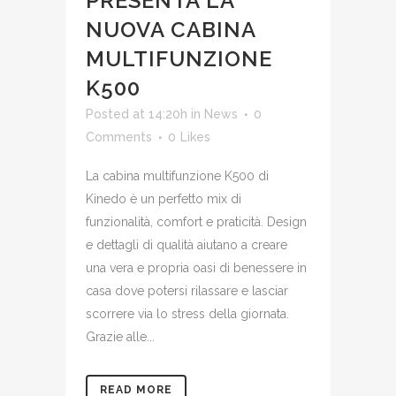
PRESENTA LA
NUOVA CABINA
MULTIFUNZIONE
K500
Posted at 14:20h
in
News
0
Comments
0
Likes
La cabina multifunzione K500 di
Kinedo è un perfetto mix di
funzionalità, comfort e praticità. Design
e dettagli di qualità aiutano a creare
una vera e propria oasi di benessere in
casa dove potersi rilassare e lasciar
scorrere via lo stress della giornata.
Grazie alle...
READ MORE