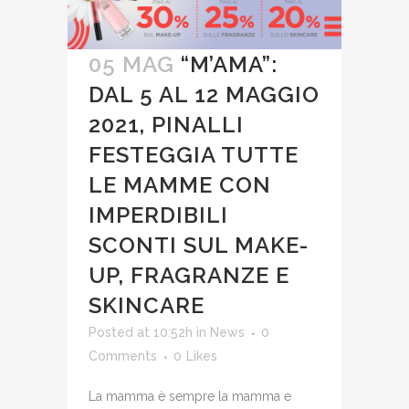
05 MAG
“M’AMA”:
DAL 5 AL 12 MAGGIO
2021, PINALLI
FESTEGGIA TUTTE
LE MAMME CON
IMPERDIBILI
SCONTI SUL MAKE-
UP, FRAGRANZE E
SKINCARE
Posted at 10:52h
in
News
0
Comments
0
Likes
La mamma è sempre la mamma e