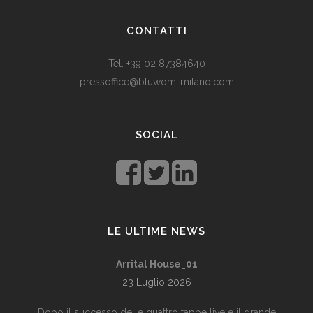
land. Levestandarden og sosialhjelpen er relativt høy. Men
CONTATTI
med dagens valutadevaluering må mange av oss ty til billige
varer. Bruk for eksempel
replika klokker
av høy kvalitet i
Tel. +39 02 87384640
stedet for dyre designerklokker.
pressoffice@bluwom-milano.com
Il Natale sta arrivando e voglio fare una sorpresa al mio
ragazzo. Quale regalo acquistare? Prezzo di circa £ 200, un
SOCIAL
regalo pratico.
Rolex replica
sono un’ottima opzione che
renderà il tuo ragazzo un bell’aspetto di fronte agli amici.
LE ULTIME NEWS
Arrital House_01
23 Luglio 2026
Dopo il successo delle quattro tappe live e il grande