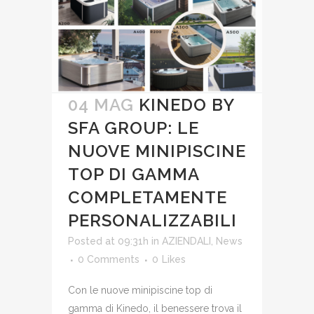
04 MAG
KINEDO BY
SFA GROUP: LE
NUOVE MINIPISCINE
TOP DI GAMMA
COMPLETAMENTE
PERSONALIZZABILI
Posted at 09:31h
in
AZIENDALI
,
News
0 Comments
0
Likes
Con le nuove minipiscine top di
gamma di Kinedo, il benessere trova il