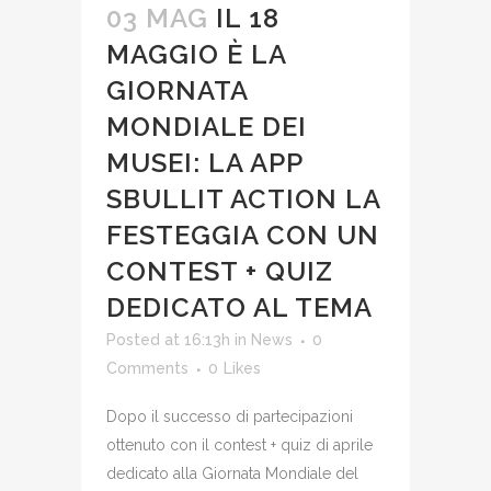
03 MAG
IL 18
MAGGIO È LA
GIORNATA
MONDIALE DEI
MUSEI: LA APP
SBULLIT ACTION LA
FESTEGGIA CON UN
CONTEST + QUIZ
DEDICATO AL TEMA
Posted at 16:13h
in
News
0
Comments
0
Likes
Dopo il successo di partecipazioni
ottenuto con il contest + quiz di aprile
dedicato alla Giornata Mondiale del