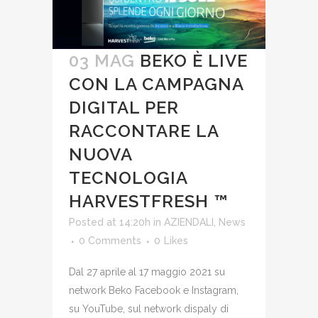
03 MAG
BEKO È LIVE
CON LA CAMPAGNA
DIGITAL PER
RACCONTARE LA
NUOVA
TECNOLOGIA
HARVESTFRESH ™
Posted at 14:20h
in
AZIENDALI
,
News
0 Comments
0
Likes
Dal 27 aprile al 17 maggio 2021 su
network Beko Facebook e Instagram,
su YouTube, sul network dispaly di