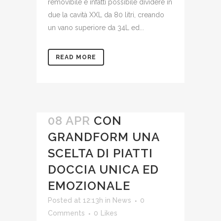
removibile è infatti possibile dividere in
due la cavità XXL da 80 litri, creando
un vano superiore da 34L ed...
READ MORE
08 APR
CON
GRANDFORM UNA
SCELTA DI PIATTI
DOCCIA UNICA ED
EMOZIONALE
Posted at 12:13h
in
News
0
Comments
0
Likes