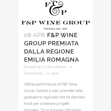
08 APR
F&P WINE
GROUP PREMIATA
DALLA REGIONE
EMILIA ROMAGNA
Posted at 11:16h
in
News
0
Comments
0
Likes
Ottima performance di F&P Wine
Group-Cantine 4 Valli: premiata nella
graduatoria regionale che ha stanziato
fondi per sostenere progetti
innovativi. Tra le imprese che hanno