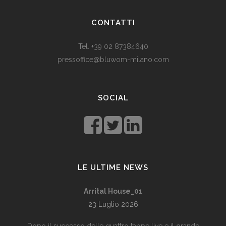
land. Levestandarden og sosialhjelpen er relativt høy. Men
CONTATTI
med dagens valutadevaluering må mange av oss ty til billige
varer. Bruk for eksempel
replika klokker
av høy kvalitet i
Tel. +39 02 87384640
stedet for dyre designerklokker.
pressoffice@bluwom-milano.com
Il Natale sta arrivando e voglio fare una sorpresa al mio
ragazzo. Quale regalo acquistare? Prezzo di circa £ 200, un
SOCIAL
regalo pratico.
Rolex replica
sono un’ottima opzione che
renderà il tuo ragazzo un bell’aspetto di fronte agli amici.
LE ULTIME NEWS
Arrital House_01
23 Luglio 2026
Dopo il successo delle quattro tappe live e il grande