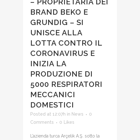
– PROPRIETARIA DEI
BRAND BEKO E
GRUNDIG – SI
UNISCE ALLA
LOTTA CONTRO IL
CORONAVIRUS E
INIZIA LA
PRODUZIONE DI
5000 RESPIRATORI
MECCANICI
DOMESTICI
Posted at 12:07h
in
News
0
Comments
0
Likes
L’azienda turca Arçelik A.Ş. sotto la