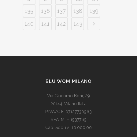
135
136
137
138
139
140
141
142
143
BLU WOM MILANO
Via Giacomo Boni, 29
20144 Milano Italia
P.IVA/C.F. 07127730963
REA: MI – 1937769
Cap. Soc. i.v.: 10.000,00
Som vi alle vet, er de fleste av våre europeiske land utviklede