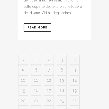
dei nostri amici sui vestiti migliori o
sulle coperte del letto o sulle fodere
del divano. Chi ha degli animali...
READ MORE
1
2
3
4
5
6
7
8
9
10
11
12
13
14
15
16
17
18
19
20
21
22
23
24