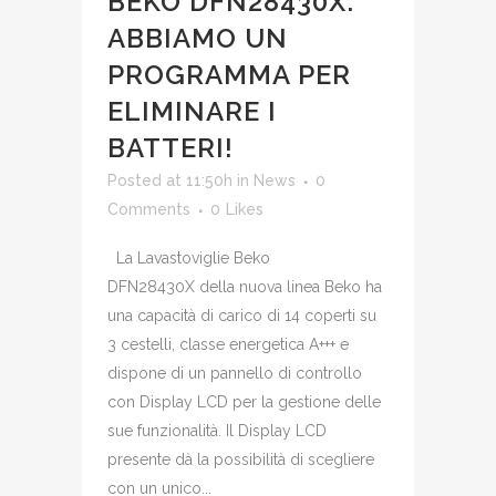
BEKO DFN28430X:
ABBIAMO UN
PROGRAMMA PER
ELIMINARE I
BATTERI!
Posted at 11:50h
in
News
0
Comments
0
Likes
La Lavastoviglie Beko
DFN28430X della nuova linea Beko ha
una capacità di carico di 14 coperti su
3 cestelli, classe energetica A+++ e
dispone di un pannello di controllo
con Display LCD per la gestione delle
sue funzionalità. Il Display LCD
presente dà la possibilità di scegliere
con un unico...