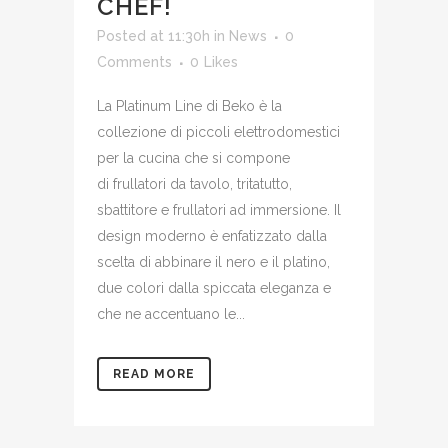
CHEF!
Posted at 11:30h
in
News
0
Comments
0
Likes
La Platinum Line di Beko è la
collezione di piccoli elettrodomestici
per la cucina che si compone
di frullatori da tavolo, tritatutto,
sbattitore e frullatori ad immersione. Il
design moderno è enfatizzato dalla
scelta di abbinare il nero e il platino,
due colori dalla spiccata eleganza e
che ne accentuano le...
READ MORE