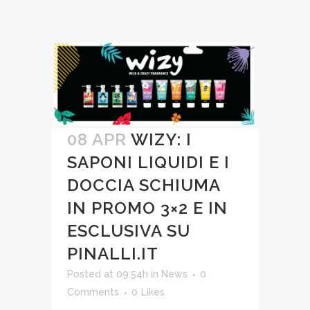
08 APR
WIZY: I
SAPONI LIQUIDI E I
DOCCIA SCHIUMA
IN PROMO 3×2 E IN
ESCLUSIVA SU
PINALLI.IT
Posted at 09:54h
in
News
0
Comments
0
Likes