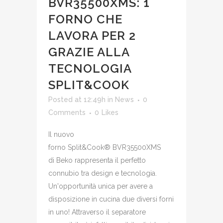
BVR35500XMS: 1
FORNO CHE
LAVORA PER 2
GRAZIE ALLA
TECNOLOGIA
SPLIT&COOK
Posted at 12:49h
in
News
0
Comments
0
Likes
Il nuovo
forno Split&Cook® BVR35500XMS
di Beko rappresenta il perfetto
connubio tra design e tecnologia.
Un'opportunità unica per avere a
disposizione in cucina due diversi forni
in uno! Attraverso il separatore