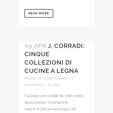
READ MORE
09 APR
J. CORRADI:
CINQUE
COLLEZIONI DI
CUCINE A LEGNA
Posted at 11:19h
in
News
0
Comments
0
Likes
Cucinare con risultati da chef e nello
stesso tempo riscaldare la
casa in modo più ecologico ed