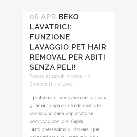
06 APR
BEKO
LAVATRICI:
FUNZIONE
LAVAGGIO PET HAIR
REMOVAL PER ABITI
SENZA PELI!
Posted at 12:30h
in
News
0
Comments
0
Likes
Il problema di rimuovere i peli dai capi
gli amanti degli animali domestici lo
conoscono bene, soprattutto se
convivono con loro. Capita
infatti spessissimo di ritrovarsi i peli