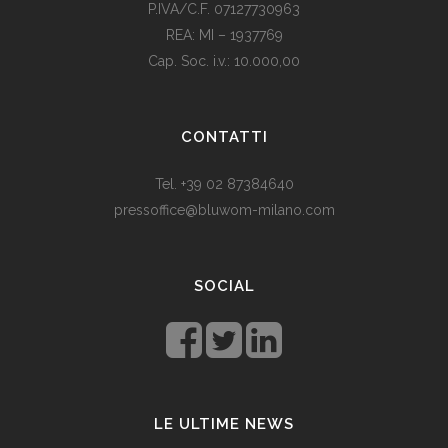
P.IVA/C.F. 07127730963
REA: MI – 1937769
Cap. Soc. i.v.: 10.000,00
Som vi alle vet, er de fleste av våre europeiske land utviklede
land. Levestandarden og sosialhjelpen er relativt høy. Men
CONTATTI
med dagens valutadevaluering må mange av oss ty til billige
varer. Bruk for eksempel
replika klokker
av høy kvalitet i
Tel. +39 02 87384640
stedet for dyre designerklokker.
pressoffice@bluwom-milano.com
Il Natale sta arrivando e voglio fare una sorpresa al mio
ragazzo. Quale regalo acquistare? Prezzo di circa £ 200, un
SOCIAL
regalo pratico.
Rolex replica
sono un’ottima opzione che
renderà il tuo ragazzo un bell’aspetto di fronte agli amici.
LE ULTIME NEWS