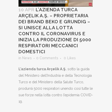
10 APR
L’AZIENDA TURCA
ARÇELIK A.Ş. – PROPRIETARIA
DEI BRAND BEKO E GRUNDIG –
SI UNISCE ALLA LOTTA
CONTRO IL CORONAVIRUS E
INIZIA LA PRODUZIONE DI 5000
RESPIRATORI MECCANICI
DOMESTICI
in
News
0 Comments
0
Likes
L’azienda turca Arçelik A.Ş.
sotto la guida
del Ministero dell’Industria e della Tecnologia
Turco e del Ministero della Salute Turco,
produrrà 5000 respiratori unendo così tutte le
sue forze nella lotta contro l’epidemia COVID-
19.