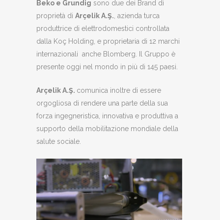
Beko e Grundig
sono due dei Brand di
proprietà di
Arçelik A.Ş.
, azienda turca
produttrice di elettrodomestici controllata
dalla Koç Holding, e proprietaria di 12 marchi
internazionali anche Blomberg. Il Gruppo è
presente oggi nel mondo in più di 145 paesi.
Arçelik A.Ş.
comunica inoltre di essere
orgogliosa di rendere una parte della sua
forza ingegneristica, innovativa e produttiva a
supporto della mobilitazione mondiale della
salute sociale.