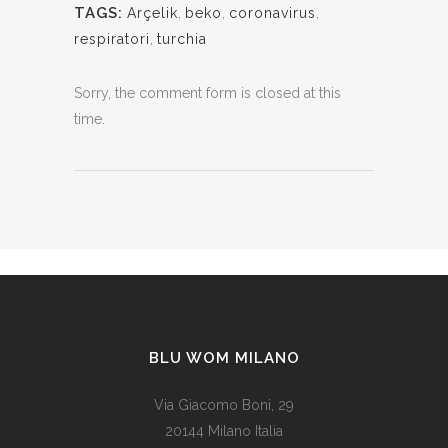
TAGS:
Arçelik
,
beko
,
coronavirus
,
respiratori
,
turchia
Sorry, the comment form is closed at this
time.
BLU WOM MILANO
Via Giacomo Boni, 29
20144 Milano Italia