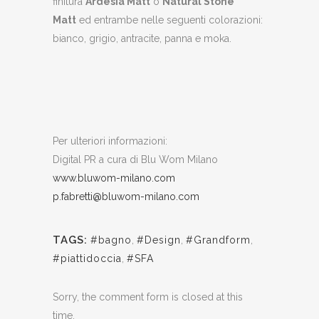
finitura
Ardesia Matt
o
Natural Stone
Matt
ed entrambe nelle seguenti colorazioni:
bianco, grigio, antracite, panna e moka.
Per ulteriori informazioni:
Digital PR a cura di Blu Wom Milano
www.bluwom-milano.com
p.fabretti@bluwom-milano.com
TAGS:
#bagno
,
#Design
,
#Grandform
,
#piattidoccia
,
#SFA
Sorry, the comment form is closed at this
time.