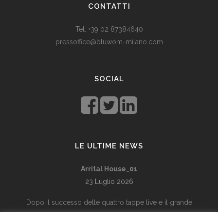
CONTATTI
med dagens valutadevaluering må mange av oss ty til billige
varer. Bruk for eksempel
replika klokker
av høy kvalitet i
Tel. +39 02 87384640
stedet for dyre designerklokker.
pressoffice@bluwom-milano.com
Il Natale sta arrivando e voglio fare una sorpresa al mio
ragazzo. Quale regalo acquistare? Prezzo di circa £ 200, un
SOCIAL
regalo pratico.
Rolex replica
sono un’ottima opzione che
renderà il tuo ragazzo un bell’aspetto di fronte agli amici.
LE ULTIME NEWS
Arrital House_01
23 Luglio 2026
Dopo il successo delle quattro tappe live e il grande
racconto sui social, il Kiss Kiss Way 2026 arriva in TV con