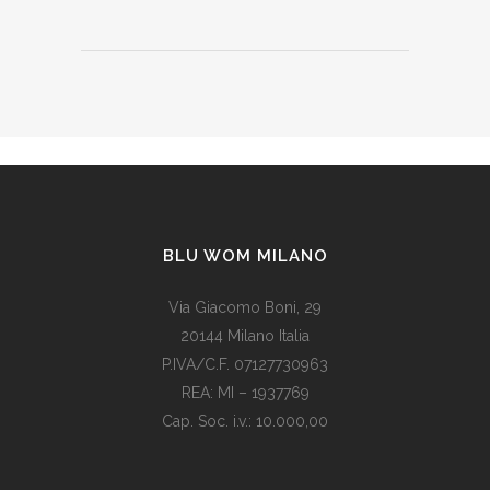
BLU WOM MILANO
Via Giacomo Boni, 29
20144 Milano Italia
P.IVA/C.F. 07127730963
REA: MI – 1937769
Cap. Soc. i.v.: 10.000,00
Som vi alle vet, er de fleste av våre europeiske land utviklede
land. Levestandarden og sosialhjelpen er relativt høy. Men