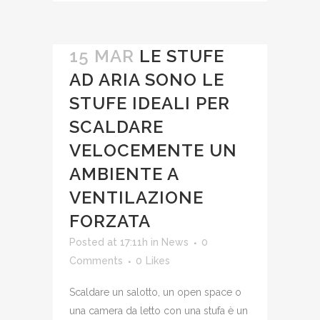
15 MAR
LE STUFE
AD ARIA SONO LE
STUFE IDEALI PER
SCALDARE
VELOCEMENTE UN
AMBIENTE A
VENTILAZIONE
FORZATA
Posted at 17:11h
in
News
0
Comments
0
Likes
Scaldare un salotto, un open space o
una camera da letto con una stufa è un