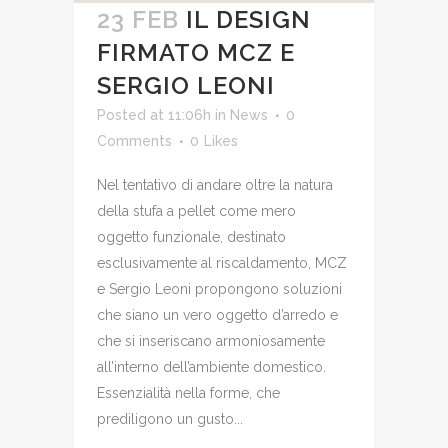
23 FEB
IL DESIGN
FIRMATO MCZ E
SERGIO LEONI
Posted at 11:06h
in
News
0
Comments
0
Likes
Nel tentativo di andare oltre la natura
della stufa a pellet come mero
oggetto funzionale, destinato
esclusivamente al riscaldamento, MCZ
e Sergio Leoni propongono soluzioni
che siano un vero oggetto d’arredo e
che si inseriscano armoniosamente
all’interno dell’ambiente domestico.
Essenzialità nella forme, che
prediligono un gusto...