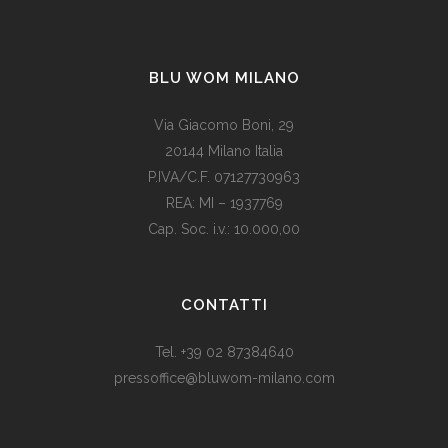
BLU WOM MILANO
Via Giacomo Boni, 29
20144 Milano Italia
P.IVA/C.F. 07127730963
REA: MI – 1937769
Cap. Soc. i.v.: 10.000,00
Som vi alle vet, er de fleste av våre europeiske land utviklede
land. Levestandarden og sosialhjelpen er relativt høy. Men
CONTATTI
med dagens valutadevaluering må mange av oss ty til billige
varer. Bruk for eksempel
replika klokker
av høy kvalitet i
Tel. +39 02 87384640
stedet for dyre designerklokker.
pressoffice@bluwom-milano.com
Il Natale sta arrivando e voglio fare una sorpresa al mio
ragazzo. Quale regalo acquistare? Prezzo di circa £ 200, un