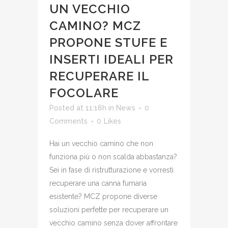
UN VECCHIO
CAMINO? MCZ
PROPONE STUFE E
INSERTI IDEALI PER
RECUPERARE IL
FOCOLARE
Posted at 11:18h
in
News
0
Comments
0
Likes
Hai un vecchio camino che non
funziona più o non scalda abbastanza?
Sei in fase di ristrutturazione e vorresti
recuperare una canna fumaria
esistente? MCZ propone diverse
soluzioni perfette per recuperare un
vecchio camino senza dover affrontare