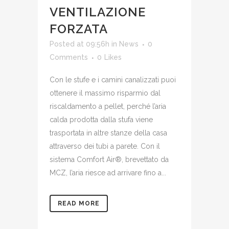
VENTILAZIONE
FORZATA
Posted at 09:56h
in
News
0
Comments
0
Likes
Con le stufe e i camini canalizzati puoi
ottenere il massimo risparmio dal
riscaldamento a pellet, perché l’aria
calda prodotta dalla stufa viene
trasportata in altre stanze della casa
attraverso dei tubi a parete. Con il
sistema Comfort Air®, brevettato da
MCZ, l’aria riesce ad arrivare fino a...
READ MORE