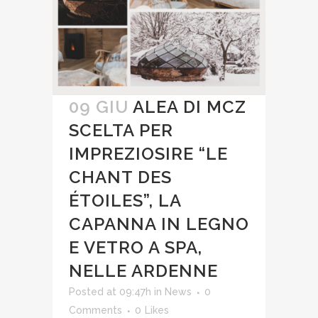
09 GIU
ALEA DI MCZ
SCELTA PER
IMPREZIOSIRE “LE
CHANT DES
ÉTOILES”, LA
CAPANNA IN LEGNO
E VETRO A SPA,
NELLE ARDENNE
Posted at 09:47h
in
News
0
Comments
0
Likes