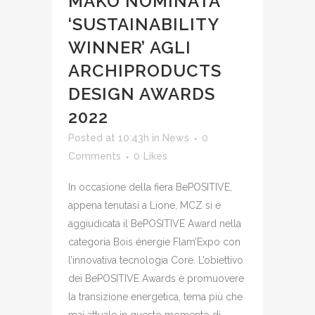
MAKO NOMINATA
‘SUSTAINABILITY
WINNER’ AGLI
ARCHIPRODUCTS
DESIGN AWARDS
2022
Posted at 10:43h
in
News
0
Comments
0
Likes
In occasione della fiera BePOSITIVE,
appena tenutasi a Lione, MCZ si è
aggiudicata il BePOSITIVE Award nella
categoria Bois énergie Flam’Expo con
l’innovativa tecnologia Core. L’obiettivo
dei BePOSITIVE Awards è promuovere
la transizione energetica, tema più che