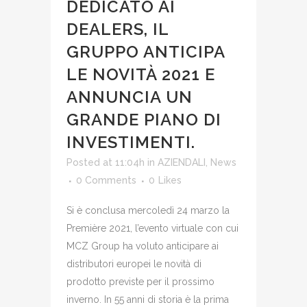
DEDICATO AI
DEALERS, IL
GRUPPO ANTICIPA
LE NOVITÀ 2021 E
ANNUNCIA UN
GRANDE PIANO DI
INVESTIMENTI.
Posted at 11:04h
in
AZIENDALI
,
News
0 Comments
0
Likes
Si è conclusa mercoledì 24 marzo la
Première 2021, l’evento virtuale con cui
MCZ Group ha voluto anticipare ai
distributori europei le novità di
prodotto previste per il prossimo
inverno. In 55 anni di storia è la prima