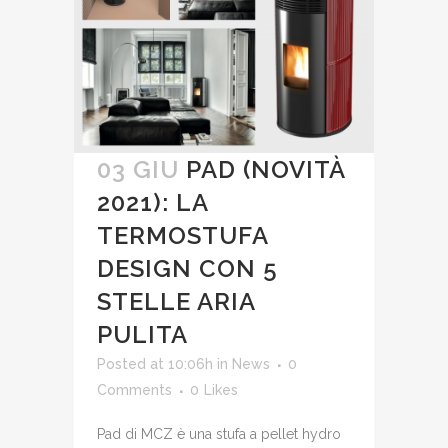
03 GIU
PAD (NOVITÀ
2021): LA
TERMOSTUFA
DESIGN CON 5
STELLE ARIA
PULITA
Posted at 10:06h
in
News
0
Comments
0
Likes
Pad di MCZ è una stufa a pellet hydro