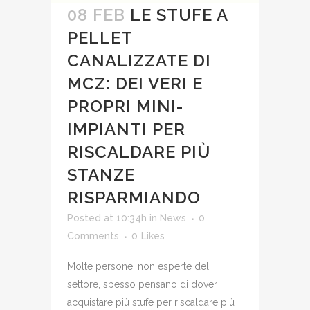
08 FEB
LE STUFE A
PELLET
CANALIZZATE DI
MCZ: DEI VERI E
PROPRI MINI-
IMPIANTI PER
RISCALDARE PIÙ
STANZE
RISPARMIANDO
Posted at 10:34h
in
News
0
Comments
0
Likes
Molte persone, non esperte del
settore, spesso pensano di dover
acquistare più stufe per riscaldare più