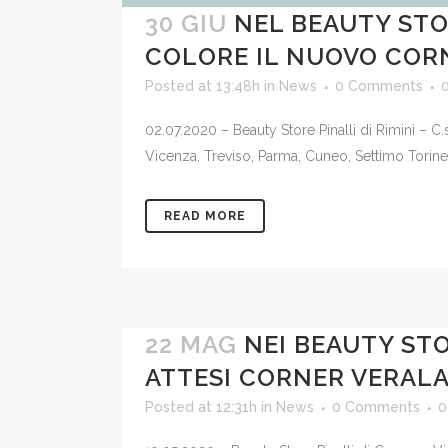
30 GIU
NEL BEAUTY STOR
COLORE IL NUOVO COR
Posted at 13:48h
in
News
0 Comments
02.07.2020 – Beauty Store Pinalli di Rimini – C
Vicenza, Treviso, Parma, Cuneo, Settimo Torinese, 
READ MORE
22 MAG
NEI BEAUTY STO
ATTESI CORNER VERAL
Posted at 12:31h
in
News
0 Comments
0