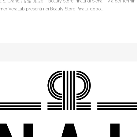
 S. Grandis 5 19.05.20 – Beauty Store Pinalli di Siena – Via dei Termini
er VeraLab presenti nei Beauty Store Pinalli: dopo...