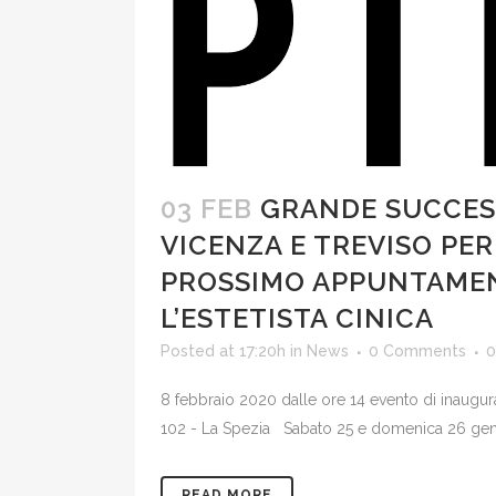
03 FEB
GRANDE SUCCESS
VICENZA E TREVISO PER
PROSSIMO APPUNTAMENT
L’ESTETISTA CINICA
Posted at 17:20h
in
News
0 Comments
0
8 febbraio 2020 dalle ore 14 evento di inaugura
102 - La Spezia Sabato 25 e domenica 26 gennaio
READ MORE