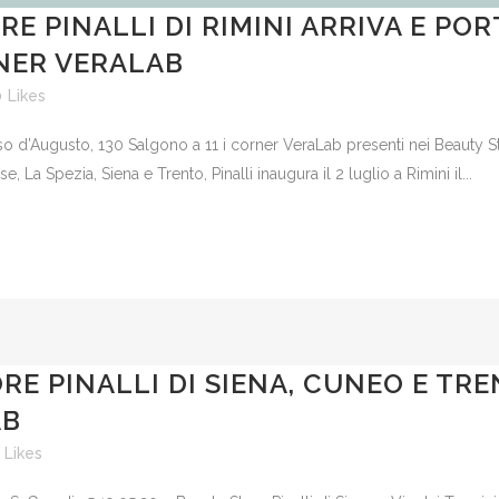
E PINALLI DI RIMINI ARRIVA E POR
NER VERALAB
0
Likes
.so d’Augusto, 130 Salgono a 11 i corner VeraLab presenti nei Beauty St
La Spezia, Siena e Trento, Pinalli inaugura il 2 luglio a Rimini il...
RE PINALLI DI SIENA, CUNEO E TR
AB
Likes