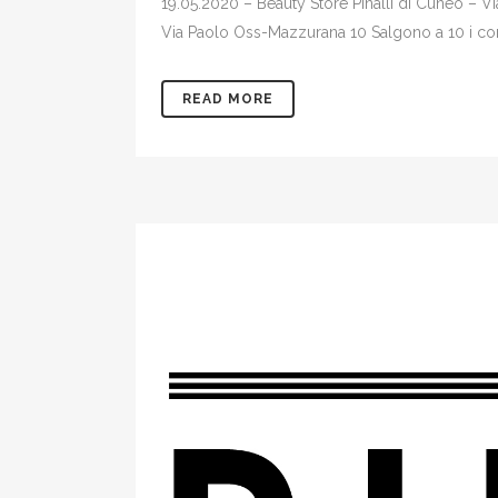
19.05.2020 – Beauty Store Pinalli di Cuneo – Via
Via Paolo Oss-Mazzurana 10 Salgono a 10 i corn
READ MORE