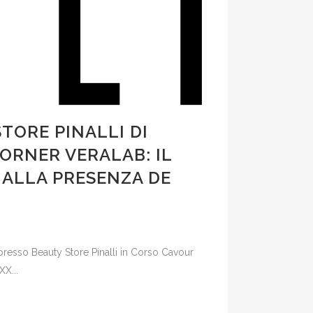
TORE PINALLI DI
CORNER VERALAB: IL
 ALLA PRESENZA DE
 presso Beauty Store Pinalli in Corso Cavour
XX...