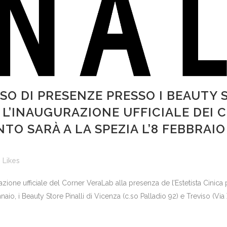
O DI PRESENZE PRESSO I BEAUTY S
 L’INAUGURAZIONE UFFICIALE DEI 
O SARÀ A LA SPEZIA L’8 FEBBRAIO
Likes
zione ufficiale del Corner VeraLab alla presenza de l’Estetista Cinica
, i Beauty Store Pinalli di Vicenza (c.so Palladio 92) e Treviso (Via 