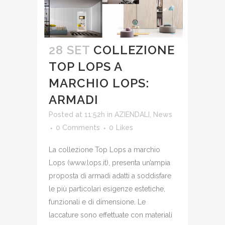
28 SET
COLLEZIONE
TOP LOPS A
MARCHIO LOPS:
ARMADI
Posted at 11:52h
in
AZIENDALI
,
News
0 Comments
0
Likes
La collezione Top Lops a marchio
Lops (www.lops.it), presenta un’ampia
proposta di armadi adatti a soddisfare
le più particolari esigenze estetiche,
funzionali e di dimensione. Le
laccature sono effettuate con materiali