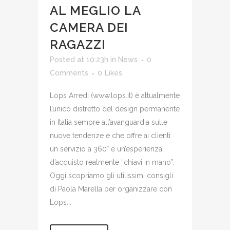
AL MEGLIO LA
CAMERA DEI
RAGAZZI
Posted at 10:23h
in
News
0
Comments
0
Likes
Lops Arredi (www.lops.it) è attualmente
l’unico distretto del design permanente
in Italia sempre all’avanguardia sulle
nuove tendenze e che offre ai clienti
un servizio a 360° e un’esperienza
d’acquisto realmente “chiavi in mano”.
Oggi scopriamo gli utilissimi consigli
di Paola Marella per organizzare con
Lops...