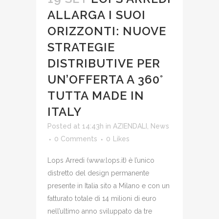
ALLARGA I SUOI
ORIZZONTI: NUOVE
STRATEGIE
DISTRIBUTIVE PER
UN’OFFERTA A 360°
TUTTA MADE IN
ITALY
Posted at 14:43h
in
AZIENDALI
,
News
0 Comments
0
Likes
Lops Arredi (www.lops.it) è l’unico
distretto del design permanente
presente in Italia sito a Milano e con un
fatturato totale di 14 milioni di euro
nell’ultimo anno sviluppato da tre