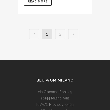
READ MORE
1
2
BLU WOM MILANO
Via Giacomo Boni, 29
20144 Milano Italia
P.IVA/C.F. 07127730963