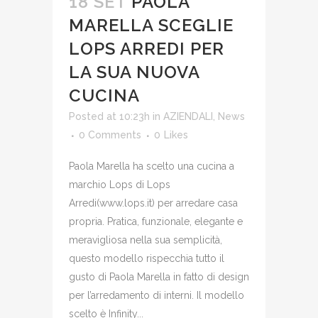
18 SET
PAOLA
MARELLA SCEGLIE
LOPS ARREDI PER
LA SUA NUOVA
CUCINA
Posted at 10:23h
in
AZIENDALI
,
News
0 Comments
0
Likes
Paola Marella ha scelto una cucina a
marchio Lops di Lops
Arredi(www.lops.it) per arredare casa
propria. Pratica, funzionale, elegante e
meravigliosa nella sua semplicità,
questo modello rispecchia tutto il
gusto di Paola Marella in fatto di design
per l’arredamento di interni. Il modello
scelto è Infinity...