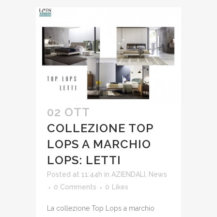
02 OTT
COLLEZIONE TOP
LOPS A MARCHIO
LOPS: LETTI
Posted at 11:44h
in
AZIENDALI
,
News
0 Comments
0
Likes
La collezione Top Lops a marchio