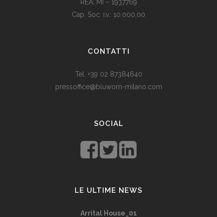
REA: MI – 1937769
Cap. Soc. i.v.: 10.000,00
Som vi alle vet, er de fleste av våre europeiske land utviklede
land. Levestandarden og sosialhjelpen er relativt høy. Men
CONTATTI
med dagens valutadevaluering må mange av oss ty til billige
varer. Bruk for eksempel
replika klokker
av høy kvalitet i
Tel. +39 02 87384640
stedet for dyre designerklokker.
pressoffice@bluwom-milano.com
Il Natale sta arrivando e voglio fare una sorpresa al mio
ragazzo. Quale regalo acquistare? Prezzo di circa £ 200, un
SOCIAL
regalo pratico.
Rolex replica
sono un’ottima opzione che
renderà il tuo ragazzo un bell’aspetto di fronte agli amici.
LE ULTIME NEWS
Arrital House_01