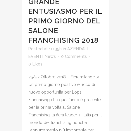
GRANDE
ENTUSIASMO PER IL
PRIMO GIORNO DEL
SALONE
FRANCHISING 2018
Posted at 10:35h
in
AZIENDALI
,
EVENTI
,
News
0 Comments
0
Likes
25/27 Ottobre 2018 – Fieramilanocity
Un primo giorno positivo e ricco di
nuove opportunità per Lops
Franchising che quest’anno è presente
per la prima volta al Salone
Franchising, la fiera leader in Italia per il
mondo del franchising nonché
l'appuntamento più importante per