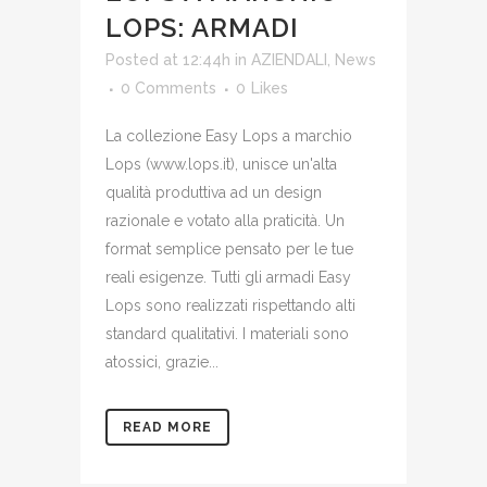
LOPS: ARMADI
Posted at 12:44h
in
AZIENDALI
,
News
0 Comments
0
Likes
La collezione Easy Lops a marchio
Lops (www.lops.it), unisce un'alta
qualità produttiva ad un design
razionale e votato alla praticità. Un
format semplice pensato per le tue
reali esigenze. Tutti gli armadi Easy
Lops sono realizzati rispettando alti
standard qualitativi. I materiali sono
atossici, grazie...
READ MORE