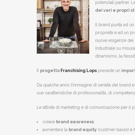
potenziali partner.
dei veri e propri s
Il brand punta ad u
proprietà e ad un p
nuove esigenze dei p
industriale su misura
dinamismo, la flessibi
Il
progetto
Franchising Lops
prevede un
import
Da qualche anno l’immagine di serietà del brand è
sue caratteristiche di professionalità, di compete
Le attività di marketing e di comunicazione per il p
creare
brand awareness
;
aumentare la
brand equity
(custmer-based e f