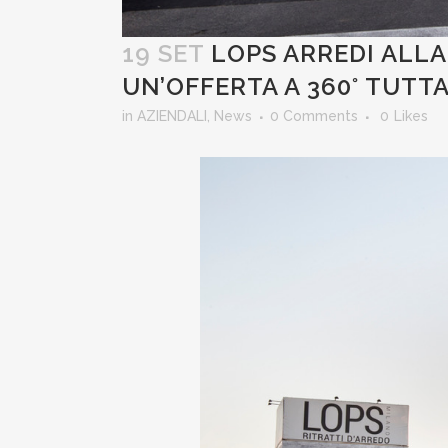
19 SET
LOPS ARREDI ALLA
UN’OFFERTA A 360° TUTTA
in
AZIENDALI
,
News
0 Comments
0
Likes