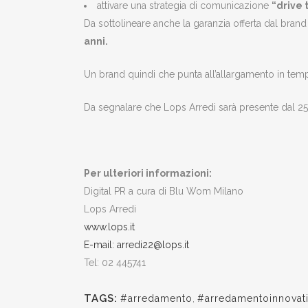
attivare una strategia di comunicazione
“drive 
Da sottolineare anche la garanzia offerta dal brand
anni.
Un brand quindi che punta all’allargamento in temp
Da segnalare che Lops Arredi sarà presente dal 25
Per ulteriori informazioni:
Digital PR a cura di Blu Wom Milano
Lops Arredi
www.lops.it
E-mail: arredi22@lops.it
Tel: 02 445741
TAGS:
#arredamento
,
#arredamentoinnovat