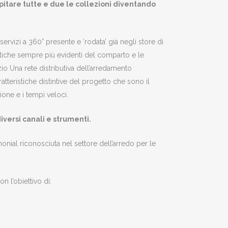
spitare tutte e due le collezioni diventando
i servizi a 360° presente e ‘rodata’ già negli store di
tiche sempre più evidenti del comparto e le
o Una rete distributiva dell’arredamento
atteristiche distintive del progetto che sono il
zione e i tempi veloci.
ersi canali e strumenti.
imonial riconosciuta nel settore dell’arredo per le
n l’obiettivo di: