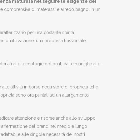
rienza maturata nel seguire le esigenze dei
tte comprensiva di materassi e arredo bagno. In un
aratterizzano per una costante spinta
i personalizzazione: una proposta trasversale
materiali alle tecnologie optional, dalle maniglie alle
lle attività in corso negli store di proprietà (che
 proprietà sono ora puntati ad un allargamento
dicare attenzione e risorse anche allo sviluppo
ca di affermazione del brand nel medio e lungo
adattabile alle singole necessità dei nostri