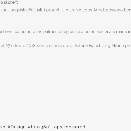
to store”;
 sugli acquisti effettuati: i prodotti a marchio Lops Arredi possono ben
i brevi: da brand principalmente regionale a brand nazionale made in 
 al 27 ottobre 2018 come espositore al Salone Franchising Milano pre
ivo
,
#Design
,
#lops360°
,
lops
,
lopsarredi