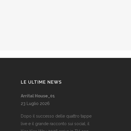
LE ULTIME NEWS
Arrital House_01
23 Luglio 2026
Dopo il successo delle quattro tappe
live e il grande racconto sui social, il