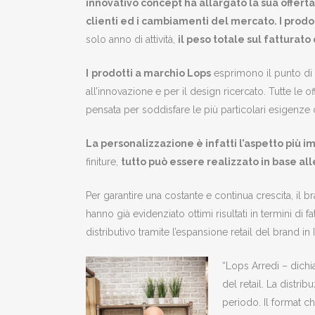
innovativo concept ha allargato la sua offert
clienti ed i cambiamenti del mercato. I prodo
solo anno di attività,
il peso totale sul fatturat
I
prodotti a marchio Lops
esprimono il punto di 
all’innovazione e per il design ricercato. Tutte le o
pensata per soddisfare le più particolari esigenze d
La personalizzazione è infatti l’aspetto più 
finiture,
tutto può essere realizzato in base al
Per garantire una costante e continua crescita, il b
hanno già evidenziato ottimi risultati in termini di
distributivo tramite l’espansione retail del brand in It
“Lops Arredi – dichi
del retail. La distri
periodo. Il format ch