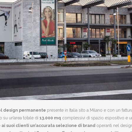
 del design permanente
presente in Italia sito a Milano e con un fattur
o su un’area totale di
13.000 mq
complessivi di spazio espositivo e un
e ai suoi clienti un’accurata selezione di brand
operanti nel design