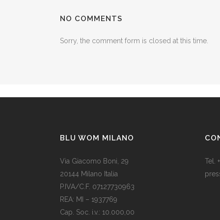
NO COMMENTS
Sorry, the comment form is closed at this time.
BLU WOM MILANO
CO
Via Giacomo Boni, 29
Tel.
20144 Milano Italia
pres
P.IVA/C.F. 07127730963
Il Na
REA: MI – 1937769
una 
Cap. Soc. i.v.: 10.000,00
rega