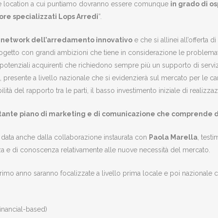
 Le location a cui puntiamo dovranno essere comunque
in grado di o
tore specializzati Lops Arredi
”.
n
network dell’arredamento innovativo
e che si allinei all’offerta d
rogetto con grandi ambizioni che tiene in considerazione le problema
otenziali acquirenti che richiedono sempre più un supporto di servizi
, presente a livello nazionale che si evidenzierà sul mercato per le car
lità del rapporto tra le parti, il basso investimento iniziale di realizza
ante piano di marketing e di comunicazione che comprende div
 data anche dalla collaborazione instaurata con
Paola Marella
, test
nza e di conoscenza relativamente alle nuove necessità del mercato.
rimo anno saranno focalizzate a livello prima locale e poi nazionale co
inancial-based)