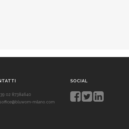
NTATTI
SOCIAL
 +39 02 87384640
soffice@bluwom-milano.com
tale sta arrivando e voglio fare
sorpresa al mio ragazzo. Quale
lo acquistare? Prezzo di circa £