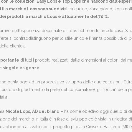
a con le collezioni Easy Lops e Top Lops che nascono dall’espe
tti a marchio Lops sono suddivisi
tra cucine, zona giorno, zona no
o dei prodotti a marchio Lops è attualmente del 70 %.
arrivo dell’esperienza decennale di Lops nel mondo arredo casa. Si c
fferte si contraddistinguono per lo stile unico e l’infinita possibilità d
ella clientela.
importante
di tutti i prodotti realizzati: dalle dimensioni ai colori, dai 
le singole esigenze
.
rand punta oggi ad un progressivo sviluppo delle due collezioni. Oltre a
 fatturato e di gradimento da parte del consumatore), gli ”occhi” della
alia.
ara
Nicola Lops, AD del brand
– ha come obiettivo oggi quello di de
buzione del marchio in Italia è in fase di sviluppo ed è vista in un’otti
e abbiamo realizzato con il progetto pilota a Cinisello Balsamo (MI) è 