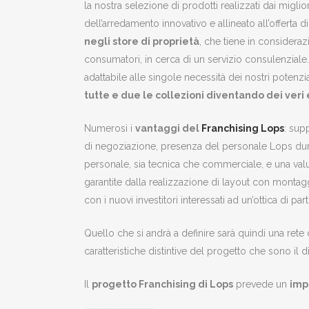
la nostra selezione di prodotti realizzati dai migli
dell’arredamento innovativo e allineato all’offerta d
negli store di proprietà
, che tiene in consider
consumatori, in cerca di un servizio consulenziale.
adattabile alle singole necessità dei nostri poten
tutte e due le collezioni diventando dei veri 
Numerosi i
vantaggi del
Franchising Lops
: sup
di negoziazione, presenza del personale Lops dura
personale, sia tecnica che commerciale, e una valu
garantite dalla realizzazione di layout con montaggi
con i nuovi investitori interessati ad un’ottica di par
Quello che si andrà a definire sarà quindi una rete 
caratteristiche distintive del progetto che sono il di
Il
progetto Franchising di Lops
prevede un
imp