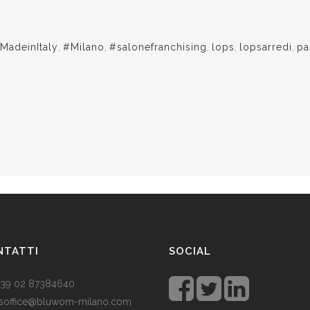
MadeinItaly
,
#Milano
,
#salonefranchising
,
lops
,
lopsarredi
,
pa
NTATTI
SOCIAL
 +39 02 87384640
soffice@bluwom-milano.com