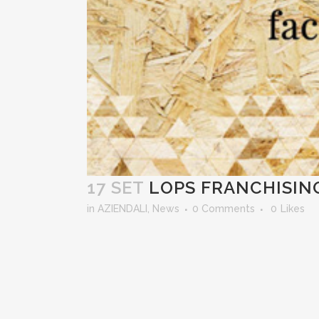
17 SET
LOPS FRANCHISING
in
AZIENDALI
,
News
0 Comments
0
Likes