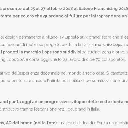
rà presente dal 25 al 27 ottobre 2018 al Salone Franchising 2018,
ante per coloro che guardano al futuro per intraprendere un’a
o del design permanente a Milano, sviluppato su 3 grandi store che si
collezione di mobili su progetto per tutta la casa a
marchio Lops
, r
.
I prodotti a marchio Lops sono suddivisi
tra cucine, zona giorno,
ing Lops SpA e conta oggi una forza lavoro di oltre 70 collaboratori.
arrivo dell’esperienza decennale nel mondo arredo casa. Si caratteriz
nguono per lo stile unico e l’infinita possibilità di personalizzazione: 
brand punta oggi ad un progressivo sviluppo delle collezioni a 
distributivo tramite l’espansione retail del brand in Italia.
ps, AD del brand (nella foto)
– nasce dall’idea di offrire a un pubb