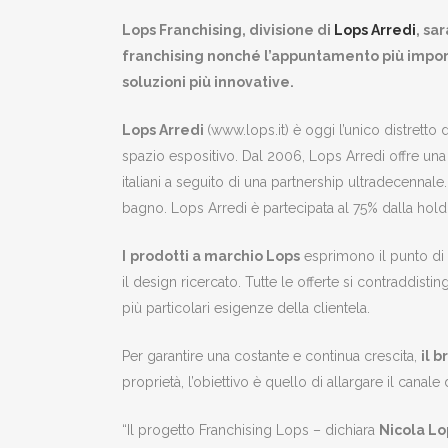
Lops Franchising, divisione di
Lops Arredi
, sa
franchising nonché l’appuntamento più import
soluzioni più innovative.
Lops Arredi
(www.lops.it) è oggi l’unico distrett
spazio espositivo. Dal 2006, Lops Arredi offre una 
italiani a seguito di una partnership ultradecennale
bagno. Lops Arredi è partecipata al 75% dalla hold
I
prodotti a marchio Lops
esprimono il punto di 
il design ricercato. Tutte le offerte si contraddisti
più particolari esigenze della clientela.
Per garantire una costante e continua crescita,
il 
proprietà, l’obiettivo è quello di allargare il canale 
“Il progetto Franchising Lops – dichiara
Nicola Lo