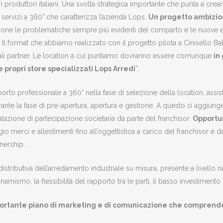
ori produttori italiani. Una svolta strategica importante che punta a cre
i servizi a 360° che caratterizza l’azienda Lops.
Un progetto ambizios
azione le problematiche sempre più evidenti del comparto e le nuove 
 Il format che abbiamo realizzato con il progetto pilota a Cinisello Ba
ziali partner. Le location a cui puntiamo dovranno essere comunque
in
e propri store specializzati Lops Arredi
”.
porto professionale a 360° nella fase di selezione della location, assis
nte la fase di pre-apertura, apertura e gestione. A questo si aggiun
tazione di partecipazione societaria da parte del franchisor.
Opportun
o merci e allestimenti fino all’oggettistica a carico del franchisor e da
tnership.
distributiva dell’arredamento industriale su misura, presente a livello
namismo, la flessibilità del rapporto tra le parti, il basso investimento 
ortante piano di marketing e di comunicazione che comprende 