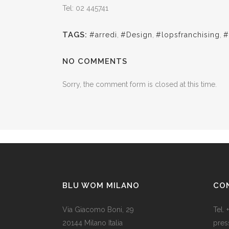
Tel: 02 445741
TAGS:
#arredi
,
#Design
,
#lopsfranchising
,
#
NO COMMENTS
Sorry, the comment form is closed at this time.
BLU WOM MILANO
CO
Via Giacomo Boni, 29
Tel.
20144 Milano Italia
pres