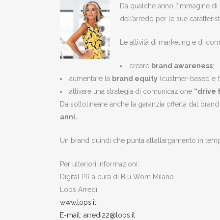
Da qualche anno l’immagine di 
dell’arredo per le sue caratter
Le attività di marketing e di co
creare
brand awareness
;
aumentare la
brand equity
(custmer-based e f
attivare una strategia di comunicazione
“drive 
Da sottolineare anche la garanzia offerta dal brand
anni.
Un brand quindi che punta all’allargamento in temp
Per ulteriori informazioni:
Digital PR a cura di Blu Wom Milano
Lops Arredi
www.lops.it
E-mail: arredi22@lops.it