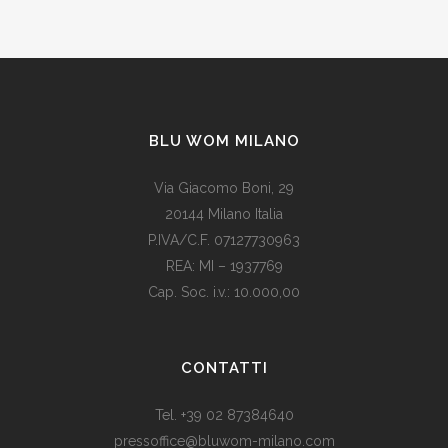
BLU WOM MILANO
Via Giacomo Boni, 29
20144 Milano Italia
P.IVA/C.F. 07127730963
REA: MI – 1937769
Cap. Soc. i.v.: 10.000,00
Som vi alle vet, er de fleste av våre europeiske land utviklede
land. Levestandarden og sosialhjelpen er relativt høy. Men
CONTATTI
med dagens valutadevaluering må mange av oss ty til billige
varer. Bruk for eksempel
replika klokker
av høy kvalitet i
Tel. +39 02 87384640
stedet for dyre designerklokker.
pressoffice@bluwom-milano.com