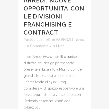
ARREDI: NUOVE
OPPORTUNITA’ CON
LE DIVISIONI
FRANCHISING E
CONTRACT
Posted at 12:36h
in
AZIENDALI
,
News
0 Comments
0
Likes
Lops Arredi (www.lops.it) è l’unico
distretto del design permanente
presente in Italia sito a Milano con tre
grandi store che si estendono su
un’area totale di 13.000 mq
complessivi di spazio espositivo e una
forza lavoro di oltre 70 collaboratori.
L’azienda nasce nel 2006 con
l’obiettivo...