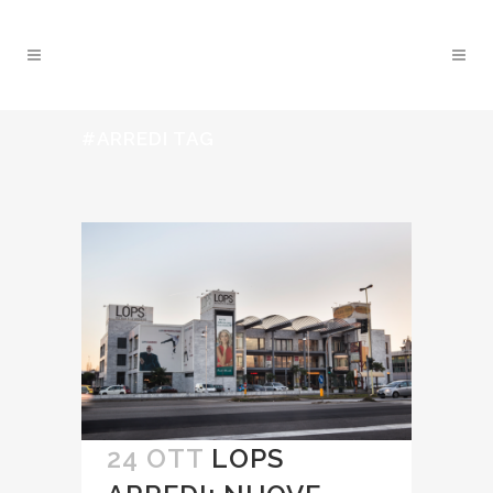
#ARREDI TAG
24 OTT
LOPS