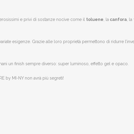
rosissimi e privi di sostanze nocive come il
toluene
, la
canfora
, la
riate esigenze. Grazie alle loro proprietà permettono di ridurre l’inv
ani un finish sempre diverso: super luminoso, effetto gel e opaco.
RE by MI-NY non avrà più segreti!