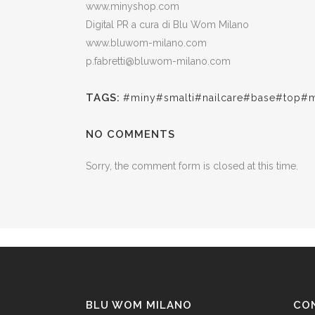
www.minyshop.com
Digital PR a cura di Blu Wom Milano
www.bluwom-milano.com
p.fabretti@bluwom-milano.com
TAGS:
#miny#smalti#nailcare#base#top#m
NO COMMENTS
Sorry, the comment form is closed at this time.
BLU WOM MILANO
CO