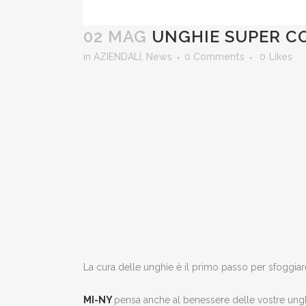
02 MAG
UNGHIE SUPER CO
in
AZIENDALI
,
News
0 Comments
0
Likes
La cura delle unghie è il primo passo per sfoggia
MI-NY
pensa anche al benessere delle vostre ungh