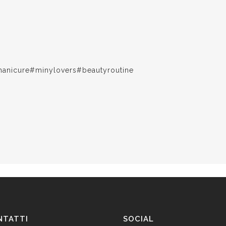
anicure#minylovers#beautyroutine
NTATTI
SOCIAL