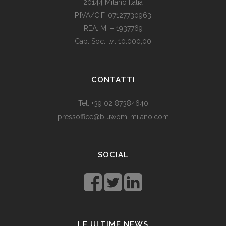
20144 Milano Italia
P.IVA/C.F. 07127730963
REA: MI – 1937769
Cap. Soc. i.v.: 10.000,00
Som vi alle vet, er de fleste av våre europeiske land utviklede
land. Levestandarden og sosialhjelpen er relativt høy. Men
CONTATTI
med dagens valutadevaluering må mange av oss ty til billige
varer. Bruk for eksempel
replika klokker
av høy kvalitet i
Tel. +39 02 87384640
stedet for dyre designerklokker.
pressoffice@bluwom-milano.com
Il Natale sta arrivando e voglio fare una sorpresa al mio
ragazzo. Quale regalo acquistare? Prezzo di circa £ 200, un
SOCIAL
regalo pratico.
Rolex replica
sono un’ottima opzione che
renderà il tuo ragazzo un bell’aspetto di fronte agli amici.
LE ULTIME NEWS