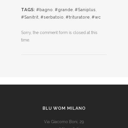
TAGS:
#bagno
,
#grande
,
#Saniplus
,
#Sanitrit
,
#serbatoio
,
#trituratore
,
#wc
Sorry, the comment form is closed at this
time.
BLU WOM MILANO
Via Giacomo Boni, 29