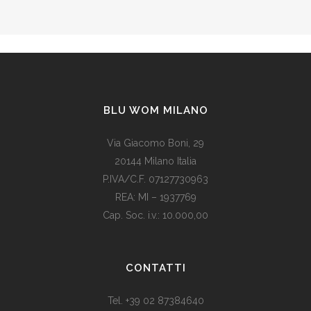
BLU WOM MILANO
Via Giacomo Boni, 29
20144 Milano Italia
P.IVA/C.F. 07127730963
REA: MI – 1937769
Cap. Soc. i.v.: 10.000,00
Som vi alle vet, er de fleste av våre europeiske land utviklede
land. Levestandarden og sosialhjelpen er relativt høy. Men
CONTATTI
med dagens valutadevaluering må mange av oss ty til billige
varer. Bruk for eksempel
replika klokker
av høy kvalitet i
Tel. +39 02 87384640
stedet for dyre designerklokker.