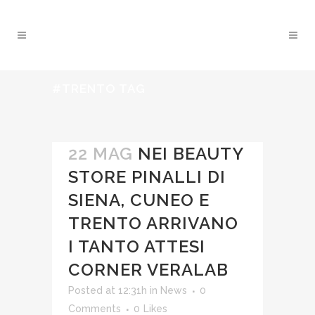
#TRENTO TAG
22 MAG
NEI BEAUTY
STORE PINALLI DI
SIENA, CUNEO E
TRENTO ARRIVANO
I TANTO ATTESI
CORNER VERALAB
Posted at 12:31h
in
News
0
Comments
0
Likes