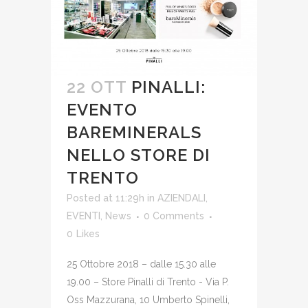
22 OTT
PINALLI:
EVENTO
BAREMINERALS
NELLO STORE DI
TRENTO
Posted at 11:29h
in
AZIENDALI
,
EVENTI
,
News
0 Comments
0
Likes
25 Ottobre 2018 – dalle 15.30 alle
19.00 – Store Pinalli di Trento - Via P.
Oss Mazzurana, 10 Umberto Spinelli,