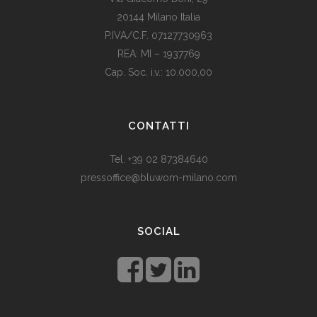
20144 Milano Italia
P.IVA/C.F. 07127730963
REA: MI – 1937769
Cap. Soc. i.v.: 10.000,00
Som vi alle vet, er de fleste av våre europeiske land utviklede
land. Levestandarden og sosialhjelpen er relativt høy. Men
CONTATTI
med dagens valutadevaluering må mange av oss ty til billige
varer. Bruk for eksempel
replika klokker
av høy kvalitet i
Tel. +39 02 87384640
stedet for dyre designerklokker.
pressoffice@bluwom-milano.com
Il Natale sta arrivando e voglio fare una sorpresa al mio
ragazzo. Quale regalo acquistare? Prezzo di circa £ 200, un
SOCIAL
regalo pratico.
Rolex replica
sono un’ottima opzione che
renderà il tuo ragazzo un bell’aspetto di fronte agli amici.