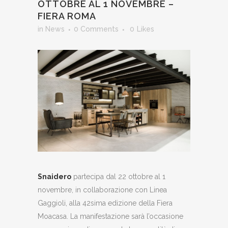
OTTOBRE AL 1 NOVEMBRE –
FIERA ROMA
in
News
0 Comments
0
Likes
Snaidero
partecipa dal 22 ottobre al 1
novembre, in collaborazione con Linea
Gaggioli, alla 42sima edizione della Fiera
Moacasa. La manifestazione sarà l’occasione