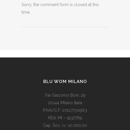
Sorry, the comment form is closed at this
time.
BLU WOM MILANO
Via Giacomo Boni, 29
20144 Milano Italia
P.IVA/C.F. 07127730963
REA: MI – 1937769
Cap. Soc. i.v.: 10.000,00