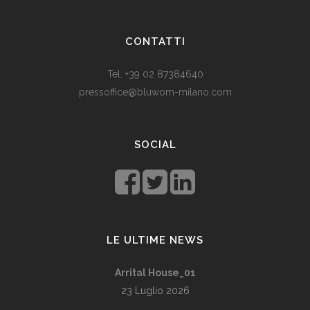
Som vi alle vet, er de fleste av våre europeiske land utviklede
land. Levestandarden og sosialhjelpen er relativt høy. Men
CONTATTI
med dagens valutadevaluering må mange av oss ty til billige
varer. Bruk for eksempel
replika klokker
av høy kvalitet i
Tel. +39 02 87384640
stedet for dyre designerklokker.
pressoffice@bluwom-milano.com
Il Natale sta arrivando e voglio fare una sorpresa al mio
ragazzo. Quale regalo acquistare? Prezzo di circa £ 200, un
SOCIAL
regalo pratico.
Rolex replica
sono un’ottima opzione che
renderà il tuo ragazzo un bell’aspetto di fronte agli amici.
LE ULTIME NEWS
Arrital House_01
23 Luglio 2026