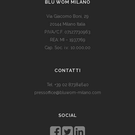
BLU WOM MILANO
Via Giacomo Boni, 29
20144 Milano Italia
P.IVA/C.F. 07127730963
REA: MI – 1937769
Cap. Soc. i.v.: 10.000,00
Som vi alle vet, er de fleste av våre europeiske land utviklede
land. Levestandarden og sosialhjelpen er relativt høy. Men
CONTATTI
med dagens valutadevaluering må mange av oss ty til billige
varer. Bruk for eksempel
replika klokker
av høy kvalitet i
Tel. +39 02 87384640
stedet for dyre designerklokker.
pressoffice@bluwom-milano.com
Il Natale sta arrivando e voglio fare una sorpresa al mio
ragazzo. Quale regalo acquistare? Prezzo di circa £ 200, un
SOCIAL
regalo pratico.
Rolex replica
sono un’ottima opzione che
renderà il tuo ragazzo un bell’aspetto di fronte agli amici.