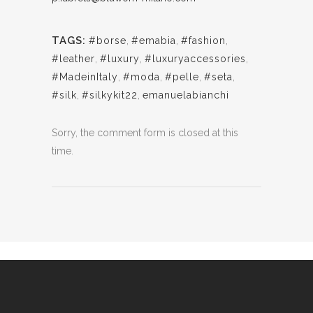
TAGS:
#borse
,
#emabia
,
#fashion
,
#leather
,
#luxury
,
#luxuryaccessories
,
#MadeinItaly
,
#moda
,
#pelle
,
#seta
,
#silk
,
#silkykit22
,
emanuelabianchi
Sorry, the comment form is closed at this
time.