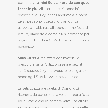
desidera
una mini Borsa morbida con quel
tocco in più.
All’interno del Kit sono infatti
presenti due Silky Stripes abbinate alla borsa.
Le stripes sono il dettaglio glamour da
utilizzare in abbinata alla borsa come foulard,
cintura, bracciale o come più si preferisce per
regalare all’outfit un
finish
decisamente unico e
personale.
Silky Kit 22 è
realizzata con materiali di
prestigio e vanta l’utilizzo di seta e pelli al
100%
made in Italy
. La lavorazione artigianale
rende ogni Silky Kit 22 un pezzo unico.
La seta utilizzata è quella di Como, città
riconosciuta per essere la vera e propria “città
della Seta” e che da sempre vanta una cultura
serica riconosciuta in tutto il mondo. La pelle