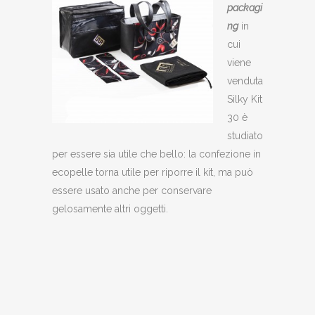
packagi
ng
in
cui
viene
venduta
Silky Kit
30 è
studiato
per essere sia utile che bello: la confezione in
ecopelle torna utile per riporre il kit, ma può
essere usato anche per conservare
gelosamente altri oggetti.