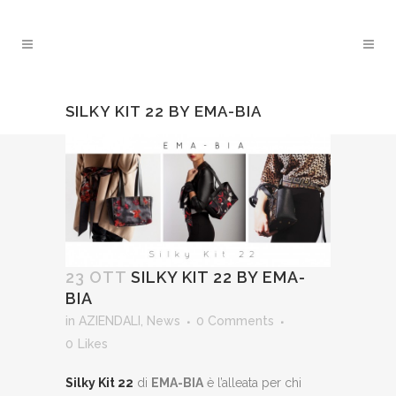
SILKY KIT 22 BY EMA-BIA
23 OTT
SILKY KIT 22 BY EMA-
BIA
in
AZIENDALI
,
News
0 Comments
0
Likes
Silky Kit 22
di
EMA-BIA
è l’alleata per chi