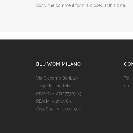
Sorry, the comment form is closed at this time.
BLU WOM MILANO
CO
Via Giacomo Boni, 29
Tel.
20144 Milano Italia
pres
P.IVA/C.F. 07127730963
Il Na
REA: MI – 1937769
una 
Cap. Soc. i.v.: 10.000,00
rega
Som vi alle vet, er de fleste av våre
200,
europeiske land utviklede land.
sono
Levestandarden og sosialhjelpen er
tuo 