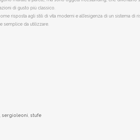
zioni di gusto più classico.
me risposta agli stili di vita moderni e all’esigenza di un sistema di
o e semplice da utilizzare.
,
sergioleoni
,
stufe