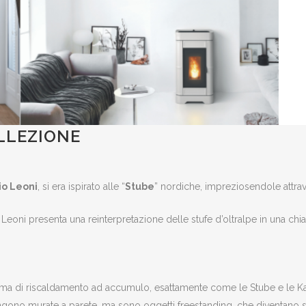
LLEZIONE
io Leoni
, si era ispirato alle “
Stube
” nordiche, impreziosendole attrave
 Leoni presenta una reinterpretazione delle stufe d’oltralpe in una chi
stema di riscaldamento ad accumulo, esattamente come le Stube e le K
engono murate a parete, ma sono oggetti freestanding, che diventano 