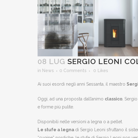
08 LUG
SERGIO LEONI CO
in
News
0 Comments
0
Likes
Ai suoi esordi negli anni Sessanta, il maestro
Serg
Oggi, ad una proposta dall’animo
classico
, Sergio
e forme più pulite.
Disponibili nelle versioni a legna o a pellet.
Le stufe a legna
di Sergio Leoni sfruttano il si
“cugine” nordiche, le stufe di Sergio Leoni non v