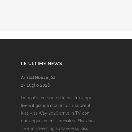
LE ULTIME NEWS
Arrital House_01
23 Luglio 2026
Dopo il successo delle quattro tappe
live e il grande racconto sui social, il
Kiss Kiss Way 2026 arriva in TV con
due appuntamenti speciali su Sky Uno,
TV8, in streaming su Now e su Kiss