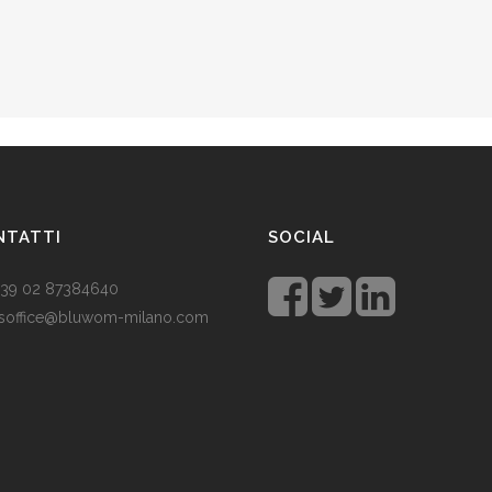
NTATTI
SOCIAL
 +39 02 87384640
soffice@bluwom-milano.com
tale sta arrivando e voglio fare
sorpresa al mio ragazzo. Quale
lo acquistare? Prezzo di circa £
 un regalo pratico.
Rolex replica
 un’ottima opzione che renderà il
ragazzo un bell’aspetto di fronte