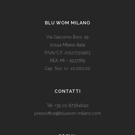
BLU WOM MILANO
Via Giacomo Boni, 29
20144 Milano Italia
P.IVA/C.F. 07127730963
REA: MI – 1937769
Cap. Soc. i.v.: 10.000,00
Som vi alle vet, er de fleste av våre europeiske land utviklede
land. Levestandarden og sosialhjelpen er relativt høy. Men
CONTATTI
med dagens valutadevaluering må mange av oss ty til billige
varer. Bruk for eksempel
replika klokker
av høy kvalitet i
Tel. +39 02 87384640
stedet for dyre designerklokker.
pressoffice@bluwom-milano.com
Il Natale sta arrivando e voglio fare una sorpresa al mio
ragazzo. Quale regalo acquistare? Prezzo di circa £ 200, un