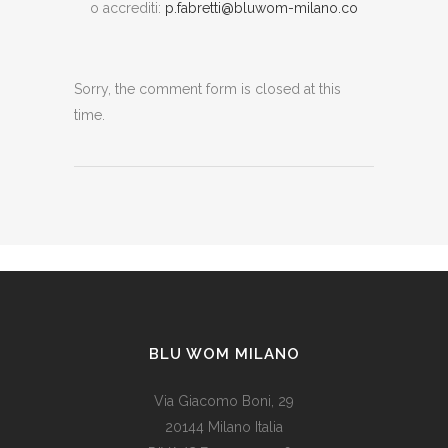
o accrediti:
p.fabretti@bluwom-milano.co
Sorry, the comment form is closed at this
time.
BLU WOM MILANO
Via Giacomo Boni, 29
20144 Milano Italia