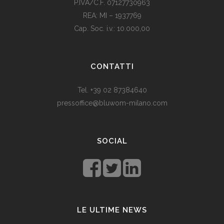
P.IVA/C.F. 07127730963
REA: MI – 1937769
Cap. Soc. i.v.: 10.000,00
Som vi alle vet, er de fleste av våre europeiske land utviklede
land. Levestandarden og sosialhjelpen er relativt høy. Men
CONTATTI
med dagens valutadevaluering må mange av oss ty til billige
varer. Bruk for eksempel
replika klokker
av høy kvalitet i
Tel. +39 02 87384640
stedet for dyre designerklokker.
pressoffice@bluwom-milano.com
Il Natale sta arrivando e voglio fare una sorpresa al mio
ragazzo. Quale regalo acquistare? Prezzo di circa £ 200, un
SOCIAL
regalo pratico.
Rolex replica
sono un’ottima opzione che
renderà il tuo ragazzo un bell’aspetto di fronte agli amici.
LE ULTIME NEWS