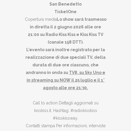
San Benedetto
TicketOne
Copertura media
Lo show sarà trasmesso
in diretta il 2 giugno 2026 alle ore
21:00 su Radio Kiss Kiss e Kiss Kiss TV
(canale 158 DTT).
L’evento sarà inoltre registrato per la
realizzazione di due speciali TV, della
durata di due ore ciascuno, che
andranno in onda su
TV8, su Sky Uno e
in streaming su NOW il 25 luglio e il 1°
agosto alle ore 21:30.
Call to action Dettagli aggiornati su
kisskiss.it. Hashtag: #radiokisskiss
#kisskissway.
Contatti stampa Per informazioni, interviste