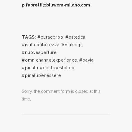
p.fabretti@bluwom-milano.com
TAGS:
#curacorpo
,
#estetica
,
#istitutidibelezza
,
#makeup
,
#nuoveaperture
,
#omnichannelexperience
,
#pavia
,
#pinalli #centroestetico
,
#pinallibenessere
Sorry, the comment form is closed at this
time.