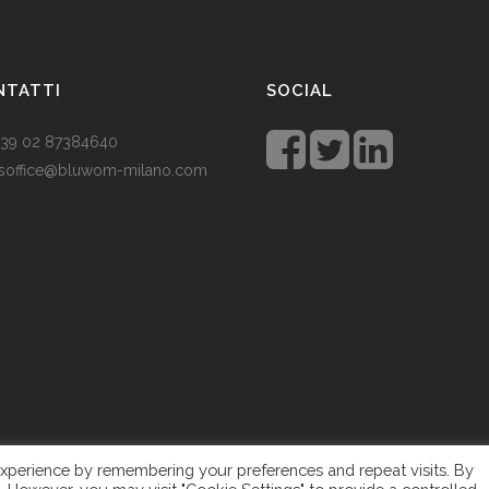
NTATTI
SOCIAL
 +39 02 87384640
soffice@bluwom-milano.com
tale sta arrivando e voglio fare
sorpresa al mio ragazzo. Quale
lo acquistare? Prezzo di circa £
 un regalo pratico.
Rolex replica
 un’ottima opzione che renderà il
ragazzo un bell’aspetto di fronte
amici.
xperience by remembering your preferences and repeat visits. By