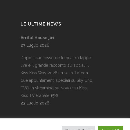
LE ULTIME NEWS
Arrital House_01
23 Luglio 2026
Dopo il successo delle quattro tappe
live e il grande racconto sui social, il
Kiss Kiss Way 2026 arriva in TV con
due appuntamenti speciali su Sky Uno,
TV8, in streaming su Now e su Kiss
Kiss TV (canale 158)
23 Luglio 2026