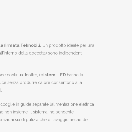
a firmata Teknobili.
Un prodotto ideale per una
 all’interno della doccetta) sono indipendenti
one continua.
Inoltre, i
sistemi LED
hanno la
e luce senza produrre calore consentono alla
i.
ccoglie in guide separate l’alimentazione elettrica
e non insieme. Il sistema indipendente
erazioni sia di pulizia che di lavaggio anche dei