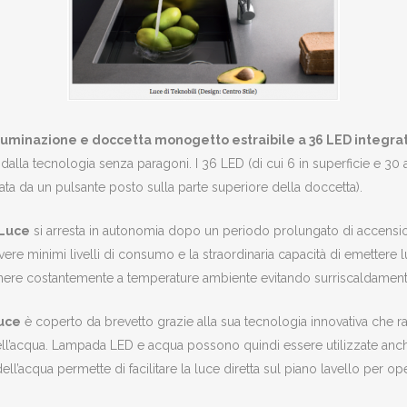
lluminazione e doccetta monogetto estraibile a 36 LED integrat
e dalla tecnologia senza paragoni. I 36 LED (di cui 6 in superficie e 30
ta da un pulsante posto sulla parte superiore della doccetta).
 Luce
si arresta in autonomia dopo un periodo prolungato di accensi
 avere minimi livelli di consumo e la straordinaria capacità di emetter
nere costantemente a temperature ambiente evitando surriscaldament
Luce
è coperto da brevetto grazie alla sua tecnologia innovativa che ra
ell’acqua. Lampada LED e acqua possono quindi essere utilizzate anch
ell’acqua permette di facilitare la luce diretta sul piano lavello per op