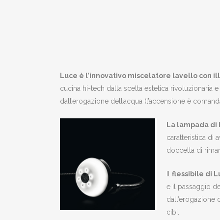
Luce è l’innovativo miscelatore lavello con i
cucina hi-tech dalla scelta estetica rivoluzionaria 
dall’erogazione dell’acqua (l’accensione è comanda
La lampada di
caratteristica di
doccetta di rima
Il
flessibile di 
e il passaggio d
dall’erogazione d
cibi.