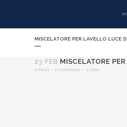
H
MISCELATORE PER LAVELLO LUCE DI
23 FEB
MISCELATORE PER 
in
News
0 Comments
0
Likes