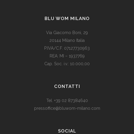
BLU WOM MILANO
Via Giacomo Boni, 29
20144 Milano Italia
P.IVA/C.F. 07127730963
REA: MI – 1937769
Cap. Soc. i.v.: 10.000,00
Som vi alle vet, er de fleste av våre europeiske land utviklede
land. Levestandarden og sosialhjelpen er relativt høy. Men
CONTATTI
med dagens valutadevaluering må mange av oss ty til billige
varer. Bruk for eksempel
replika klokker
av høy kvalitet i
Tel. +39 02 87384640
stedet for dyre designerklokker.
pressoffice@bluwom-milano.com
Il Natale sta arrivando e voglio fare una sorpresa al mio
ragazzo. Quale regalo acquistare? Prezzo di circa £ 200, un
SOCIAL
regalo pratico.
Rolex replica
sono un’ottima opzione che