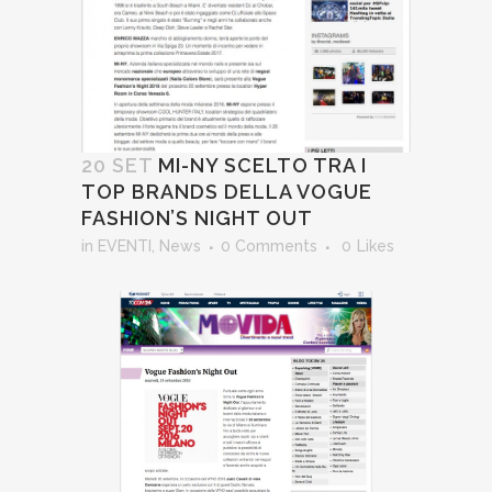
20 SET
MI-NY SCELTO TRA I
TOP BRANDS DELLA VOGUE
FASHION’S NIGHT OUT
in
EVENTI
,
News
0 Comments
0
Likes