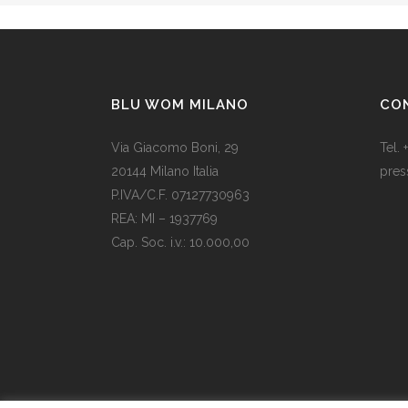
BLU WOM MILANO
CO
Via Giacomo Boni, 29
Tel.
20144 Milano Italia
pres
P.IVA/C.F. 07127730963
Il Na
REA: MI – 1937769
una 
Cap. Soc. i.v.: 10.000,00
rega
Som vi alle vet, er de fleste av våre
200,
europeiske land utviklede land.
sono
Levestandarden og sosialhjelpen er
tuo 
relativt høy. Men med dagens
agli 
valutadevaluering må mange av oss ty
til billige varer. Bruk for eksempel
replika klokker
av høy kvalitet i stedet