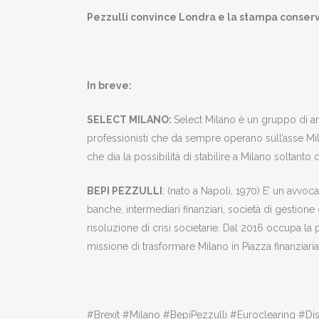
Pezzulli convince Londra e la stampa conserv
In breve:
SELECT MILANO:
Select Milano è un gruppo di ana
professionisti che da sempre operano sull’asse Mi
che dia la possibilità di stabilire a Milano soltanto 
BEPI PEZZULLI
: (nato a Napoli, 1970) E’ un avvoca
banche, intermediari finanziari, società di gestion
risoluzione di crisi societarie. Dal 2016 occupa la
missione di trasformare Milano in Piazza finanziar
#Brexit #Milano #BepiPezzulli #Euroclearing #Di