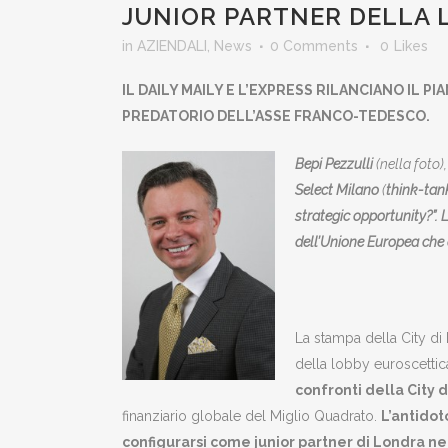
JUNIOR PARTNER DELLA 
in
AZIENDALI
,
News
0 Comments
0
Likes
IL DAILY MAILY E L’EXPRESS RILANCIANO IL
PREDATORIO DELL’ASSE FRANCO-TEDESCO.
Bepi Pezzulli
(nella foto)
Select Milano
(
think-tank
strategic opportunity?”.
dell’Unione Europea che 
La stampa della City di
della lobby euroscettic
confronti della City 
finanziario globale del Miglio Quadrato.
L’antidot
configurarsi come junior partner di Londra ne