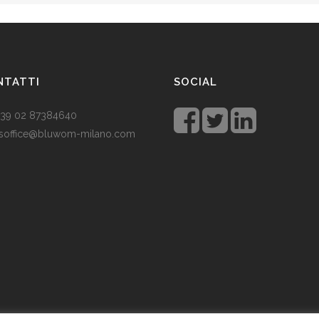
NTATTI
SOCIAL
 +39 02 87384640
soffice@bluwom-milano.com
tale sta arrivando e voglio fare
sorpresa al mio ragazzo. Quale
lo acquistare? Prezzo di circa £
 un regalo pratico.
Rolex replica
 un’ottima opzione che renderà il
ragazzo un bell’aspetto di fronte
amici.