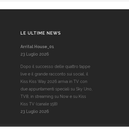
LE ULTIME NEWS
Arrital House_01
23 Luglio 2026
Dopo il successo delle quattro tappe
live e il grande racconto sui social, il
Kiss Kiss Way 2026 arriva in TV con
due appuntamenti speciali su Sky Uno,
TV8, in streaming su Now e su Kiss
Kiss TV (canale 158)
23 Luglio 2026