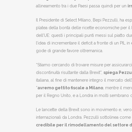
allineamento tra i due Paesi passa quindi per un
ir
Il Presidente di Select Milano, Bepi Pezzulli, ha e
platea della bontà delle ricette economiche per il D
dell’UE: questi i principali punti messi sul piatto d
l’idea di incrementare il deficit a fronte di un PIL 
gode di grande favore oltremanica.
“Stiamo cercando di trovare misure per assicurarc
discontinuità risultante dalla Brexit”,
spiega Pezzull
italiana, al fine di mantenere integro il mercato d
“
avremo gettito fiscale a Milano
, mentre il mer
per il Regno Unito, e a Londra in molti sembrano 
Le lancette della Brexit sono in movimento e, vero
internazionali da Londra. Pezzulli sottolinea come il 
credibile per il rimodellamento del settore de