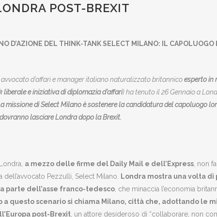
LONDRA POST-BREXIT
 PIANO D’AZIONE DEL THINK-TANK SELECT MILANO: IL CAPOLUO
, avvocato d’affari e manager italiano naturalizzato britannico
esperto in 
 liberale e iniziativa di diplomazia d’affari
) ha tenuto il 26 Gennaio a Lond
 La missione di Select Milano è sostenere la candidatura del capoluogo lo
dovranno lasciare Londra dopo la Brexit.
 Londra,
a mezzo delle firme del Daily Mail e dell’Express
, non f
a dell’avvocato Pezzulli, Select Milano.
Londra mostra una volta di p
da parte dell’asse franco-tedesco
, che minaccia l’economia britann
o a questo scenario si chiama Milano, città che, adottando le 
ll’Europa post-Brexit
, un attore desideroso di “collaborare, non co