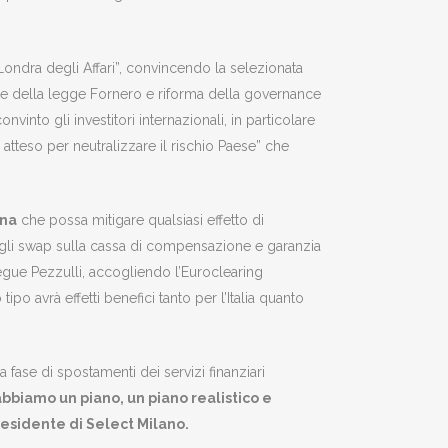
Londra degli Affari”, convincendo la selezionata
zione della legge Fornero e riforma della governance
vinto gli investitori internazionali, in particolare
o atteso per neutralizzare il rischio Paese” che
ona
che possa mitigare qualsiasi effetto di
degli swap sulla cassa di compensazione e garanzia
segue Pezzulli, accogliendo l’Euroclearing
o avrà effetti benefici tanto per l’Italia quanto
fase di spostamenti dei servizi finanziari
abbiamo un piano, un piano realistico e
residente di Select Milano.