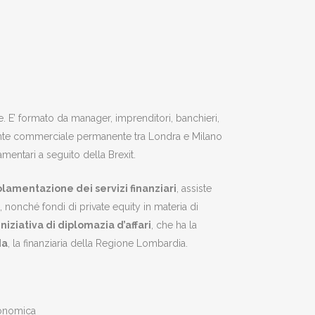
e. E’ formato da manager, imprenditori, banchieri,
ponte commerciale permanente tra Londra e Milano
lamentari a seguito della Brexit.
olamentazione dei servizi finanziari
, assiste
 nonché fondi di private equity in materia di
niziativa di diplomazia d’affari
, che ha la
da
, la finanziaria della Regione Lombardia.
conomica