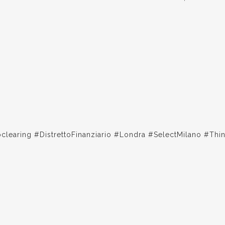
oclearing #DistrettoFinanziario #Londra #SelectMilano #T