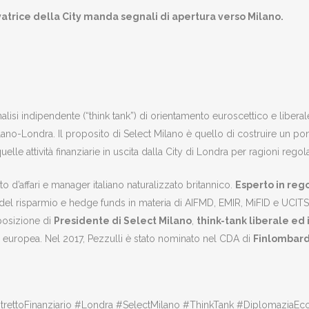
atrice della City manda segnali di apertura verso Milano.
lisi indipendente (“think tank”) di orientamento euroscettico e liberal
lano-Londra. Il proposito di Select Milano è quello di costruire un 
quelle attività finanziarie in uscita dalla City di Londra per ragioni rego
to d’affari e manager italiano naturalizzato britannico.
Esperto in reg
e del risparmio e hedge funds in materia di AIFMD, EMIR, MiFID e UCITS,
 posizione di
Presidente di Select Milano
,
think-tank liberale ed i
ia europea. Nel 2017, Pezzulli è stato nominato nel CDA di
Finlombar
strettoFinanziario #Londra #SelectMilano #ThinkTank #DiplomaziaE