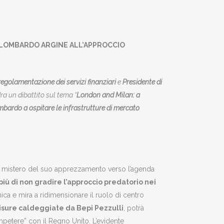
GO LOMBARDO ARGINE ALL’APPROCCIO
regolamentazione dei servizi finanziari
e
Presidente di
ra un dibattito sul tema “
London and Milan: a
mbardo a ospitare le infrastrutture di mercato
a mistero del suo apprezzamento verso l’agenda
iù di non gradire l’approccio predatorio nei
ica e mira a ridimensionare il ruolo di centro
misure caldeggiate da Bepi Pezzulli
, potrà
mpetere” con il Regno Unito. L’evidente