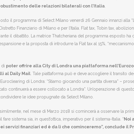
robustimento delle relazioni bilaterali con l’Italia
.
sposto il programma di Select Milano venerdì 26 Gennaio innanzi alla “
istretto Finanziario di Milano e per l’Italia. Flat tax, Tobin tax, aboli
urante il dibattito. La matrice Thatcheriana del programma esposto ha con
in espansione e la proposta di introdurre la Flat tax al 15%, “meccanism
i di
poter offrire alla City di Londra una piattaforma nell’Euroz
i al Daily Mail
. Tale piattaforma può e deve accogliere il transito 
ell’Euroclearing di Londra: “Stiamo giocando una partita diversa” – pro
cato continuerà a essere collocato a Londra”. Un’operazione di questo tip
condividere le idee propugnate da Select Milano.
similmente, nel mese di Marzo 2018 si comincerà a osservare la prima 
fare sistema sia, in quest’ottica, imperativo per il sistema-Italia. “
Noi 
i servizi finanziari ed è da lì che cominceremo”, conclude il P