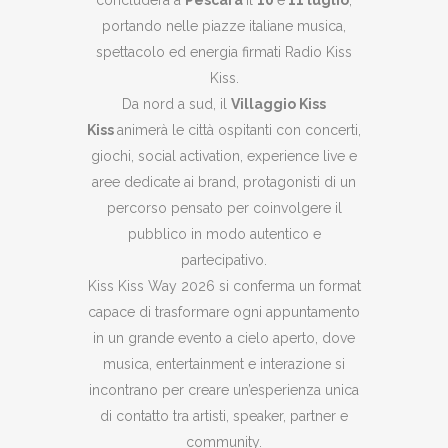
concluderà a
Pescara
il
10
e
11 luglio
,
portando nelle piazze italiane musica,
spettacolo ed energia firmati Radio Kiss
Kiss.
Da nord a sud, il
Villaggio Kiss
Kiss
animerà le città ospitanti con concerti,
giochi, social activation, experience live e
aree dedicate ai brand, protagonisti di un
percorso pensato per coinvolgere il
pubblico in modo autentico e
partecipativo.
Kiss Kiss Way 2026 si conferma un format
capace di trasformare ogni appuntamento
in un grande evento a cielo aperto, dove
musica, entertainment e interazione si
incontrano per creare un’esperienza unica
di contatto tra artisti, speaker, partner e
community.