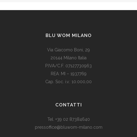
BLU WOM MILANO
Via Giacomo Boni, 29
20144 Milano Italia
P.IVA/C.F. 07127730963
REA: MI – 1937769
Cap. Soc. i.v.: 10.000,00
Som vi alle vet, er de fleste av våre europeiske land utviklede
land. Levestandarden og sosialhjelpen er relativt høy. Men
CONTATTI
med dagens valutadevaluering må mange av oss ty til billige
varer. Bruk for eksempel
replika klokker
av høy kvalitet i
Tel. +39 02 87384640
stedet for dyre designerklokker.
pressoffice@bluwom-milano.com
Il Natale sta arrivando e voglio fare una sorpresa al mio