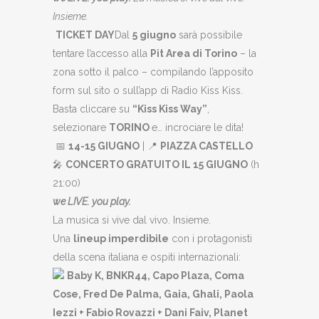
Insieme.
TICKET DAY
Dal
5 giugno
sarà possibile
tentare l’accesso alla
Pit Area di Torino
– la
zona sotto il palco – compilando l’apposito
form sul sito o sull’app di Radio Kiss Kiss.
Basta cliccare su
“Kiss Kiss Way”
,
selezionare
TORINO
e… incrociare le dita!
📅
14-15 GIUGNO
| 📍
PIAZZA CASTELLO
🎤
CONCERTO GRATUITO IL 15 GIUGNO
(h
21:00)
we LIVE. you play.
La musica si vive dal vivo. Insieme.
Una
lineup imperdibile
con i protagonisti
della scena italiana e ospiti internazionali:
Baby K, BNKR44, Capo Plaza, Coma
Cose, Fred De Palma, Gaia, Ghali, Paola
Iezzi + Fabio Rovazzi + Dani Faiv, Planet