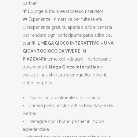
partner
🍹 Lounge & bar area (accesso riservato)
🎮 Esperienze immersive per tutte le età
Un’esperienza gratuita, aperta a tutti e pensata
per rendere ogni partecipante parte attiva del
tour.
🎯
IL MEGA GIOCO INTERATTIVO – UNA
GIGANTOGIOCO DA VIVERE IN
PIAZZA
All’interno del villaggio, i partecipanti
troveranno il
Mega Gioco Interattivo
in
scala 1:1, una struttura scenografica dove il
pubblico potrà:
sfidarsi individualmente o in squadra
vincere premi esclusivi Kiss Kiss Way e dei
Partner
interagire con i brand partner in modo
esperienziale