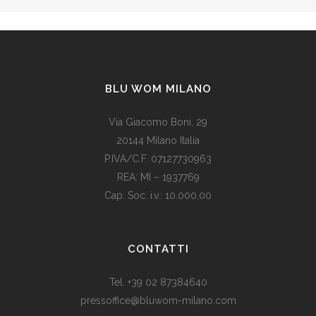
BLU WOM MILANO
Via Giacomo Boni, 29
20144 Milano Italia
P.IVA/C.F. 07127730963
REA: MI – 1937769
Cap. Soc. i.v.: 10.000,00
Som vi alle vet, er de fleste av våre europeiske land utviklede
land. Levestandarden og sosialhjelpen er relativt høy. Men
CONTATTI
med dagens valutadevaluering må mange av oss ty til billige
varer. Bruk for eksempel
replika klokker
av høy kvalitet i
Tel. +39 02 87384640
stedet for dyre designerklokker.
pressoffice@bluwom-milano.com