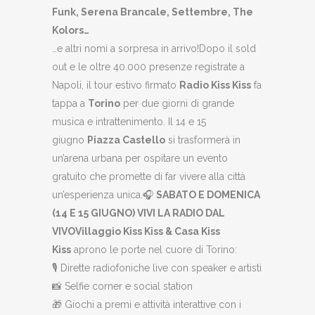
Funk, Serena Brancale, Settembre, The
Kolors…
…e altri nomi a sorpresa in arrivo!Dopo il sold
out e le oltre 40.000 presenze registrate a
Napoli, il tour estivo firmato
Radio Kiss Kiss
fa
tappa a
Torino
per due giorni di grande
musica e intrattenimento. Il 14 e 15
giugno
Piazza Castello
si trasformerà in
un’arena urbana per ospitare un evento
gratuito che promette di far vivere alla città
un’esperienza unica.
🎧
SABATO E DOMENICA
(14 E 15 GIUGNO) VIVI LA RADIO DAL
VIVO
Villaggio Kiss Kiss & Casa Kiss
Kiss
aprono le porte nel cuore di Torino:
🎙️ Dirette radiofoniche live con speaker e artisti
📸 Selfie corner e social station
🎁 Giochi a premi e attività interattive con i