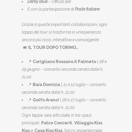
Derby Blue
– Official Bar
E con la partecipazione di
Poste Italiane
Grazie a queste importanti collaborazioni, ogni
tappa del tour si trasforma in un’esperienza
ancora più ricca, interattiva e coinvolgente.
🚐
IL TOUR DOPO TORINO…
📍
Corigliano Rossano il Palmeto
|
28 e
29 giugno – concerto seconda serata dalle h.
21,00
📍
Baia Domizia
|
11 e 12 luglio – concerto
seconda serata dalle h. 21,00
📍
Golfo Aranci
|
26 e 27 luglio – concerto
seconda serata dalle h. 21,00
Ogni tappa sarà articolata in tre spazi
principali:
Palco Concerti
,
Villaggio Kiss
Kiss
e
Casa Kiss Kiss
, fulcro esperienziale