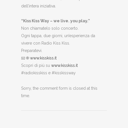
dell’intera iniziativa.
“Kiss Kiss Way – we live. you play.”
Non chiamatelo solo concerto.
Ogni tappa, due giorni, un’esperienza da
vivere con Radio Kiss Kiss.
Preparatevi.
📧 🌐
www.kisskiss.it
Scopri di più su
www.kisskiss.it
#radiokisskiss e #kisskissway
Sorry, the comment form is closed at this
time.