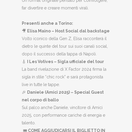
Un format originale pensato per coinvolgere,
far divertire e creare momenti virali.
Presenti anche a Torino:
🎥
Elisa Maino – Host Social dal backstage
Volto iconico della Gen Z, Elisa racconterà il
dietro le quinte del tour sui suoi canali social,
dopo il successo della tappa di Napoli.
🎸
I Les Votives – Sigla ufficiale del tour
La band rivelazione di X Factor 2024 firma la
sigla in stile “chic rock” e sarà protagonista
live in tutte le tappe.
🎉
Daniele (Amici 2025) – Special Guest
nel corpo di ballo
Sul palco anche Daniele, vincitore di Amici
2025, con performance cariche di energia e
talento.
🎟️
COME AGGIUDICARSI IL BIGLIETTO IN