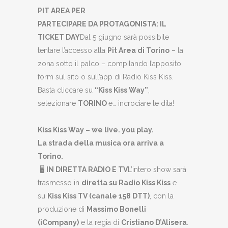
PIT AREA PER
PARTECIPARE DA PROTAGONISTA: IL
TICKET DAY
Dal 5 giugno sarà possibile
tentare l’accesso alla
Pit Area di Torino
– la
zona sotto il palco – compilando l’apposito
form sul sito o sull’app di Radio Kiss Kiss.
Basta cliccare su
“Kiss Kiss Way”
,
selezionare
TORINO
e… incrociare le dita!
Kiss Kiss Way – we live. you play.
La strada della musica ora arriva a
Torino.
🖥️
IN DIRETTA RADIO E TV
L’intero show sarà
trasmesso in
diretta su Radio Kiss Kiss
e
su
Kiss Kiss TV (canale 158 DTT)
, con la
produzione di
Massimo Bonelli
(iCompany)
e la regia di
Cristiano D’Alisera
.