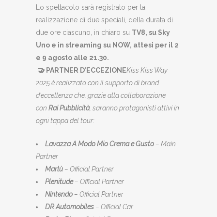
Lo spettacolo sarà registrato per la
realizzazione di due speciali, della durata di
due ore ciascuno, in chiaro su
TV8, su Sky
Uno e in streaming su NOW, attesi per il 2
e 9 agosto alle 21.30.
🤝
PARTNER D’ECCEZIONE
Kiss Kiss Way
2025 è realizzato con il supporto di brand
d’eccellenza che, grazie alla collaborazione
con
Rai Pubblicità
, saranno protagonisti attivi in
ogni tappa del tour:
Lavazza A Modo Mio Crema e Gusto
– Main
Partner
Marlù
– Official Partner
Plenitude
– Official Partner
Nintendo
– Official Partner
DR Automobiles
– Official Car