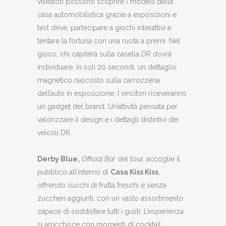
visitatori possono scoprire i modelli della
casa automobilistica grazie a esposizioni e
test drive, partecipare a giochi interattivi e
tentare la fortuna con una ruota a premi. Nel
gioco, chi capiterà sulla casella DR dovrà
individuare, in soli 20 secondi, un dettaglio
magnetico nascosto sulla carrozzeria
dell’auto in esposizione. I vincitori riceveranno
un gadget del brand. Un’attività pensata per
valorizzare il design e i dettagli distintivi dei
veicoli DR.
Derby Blue,
Official Bar
del tour, accoglie il
pubblico all’interno di
Casa Kiss Kiss
,
offrendo succhi di frutta freschi e senza
zuccheri aggiunti, con un vasto assortimento
capace di soddisfare tutti i gusti. L’esperienza
si arricchisce con momenti di cocktail