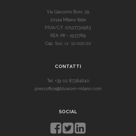
Via Giacomo Boni, 29
20144 Milano Italia
P.IVA/C.F. 07127730963
REA: MI – 1937769
Cap. Soc. i.v.: 10.000,00
Som vi alle vet, er de fleste av våre europeiske land utviklede
land. Levestandarden og sosialhjelpen er relativt høy. Men
CONTATTI
med dagens valutadevaluering må mange av oss ty til billige
varer. Bruk for eksempel
replika klokker
av høy kvalitet i
Tel. +39 02 87384640
stedet for dyre designerklokker.
pressoffice@bluwom-milano.com
Il Natale sta arrivando e voglio fare una sorpresa al mio
ragazzo. Quale regalo acquistare? Prezzo di circa £ 200, un
SOCIAL
regalo pratico.
Rolex replica
sono un’ottima opzione che
renderà il tuo ragazzo un bell’aspetto di fronte agli amici.