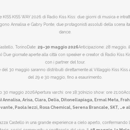
le KISS KISS WAY 2026 di Radio Kiss Kiss: due giorni di musica e intra
ono Annalisa e Gabry Ponte, due protagonisti assoluti della scena ital
dance.
astello, TorinoDate:
29–30 maggio 2026
Anticipazione: 28 maggio, i
e giornate aperte alla città con speaker e creator di Radio Kiss Kiss, a
con i partner del tour.
ve del 30 maggio saranno distribuiti direttamente al Villaggio Kiss Kiss a c
del 29 e 30 maggio, fino a esaurimento.
to 30 maggio 2026Apertura varchi: ore 18:30Inizio show: ore 21:00Acce
Annalisa, Arisa, Clara, Delia, Ditonellapiaga, Ermal Meta, Fra
evante, Paola Iezzi, Rosa Chemical, Serena Brancale, SKT, …e a
zza Castello in una grande experience a cielo aperto, confermando l