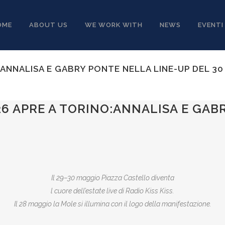
OME
ABOUT US
WE WORK WITH
NEWS
EVENTI
O:ANNALISA E GABRY PONTE NELLA LINE-UP DEL 3
26 APRE A TORINO:ANNALISA E GAB
Il 29–30 maggio Piazza Castello diventa
l cuore dell’estate live di Radio Kiss Kiss.
Il 28 maggio la Mole si illumina con il logo della manifestazione.