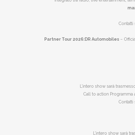
integrato tra radio, live entertainment, ter
man
Contatti
Partner Tour 2026:
DR Automobiles
– Offici
L’intero show sarà trasmesso 
Call to action Programma agg
Contatti
L’intero show sarà tra