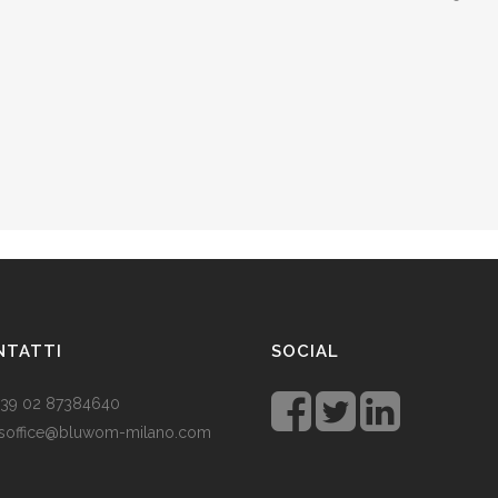
NTATTI
SOCIAL
 +39 02 87384640
soffice@bluwom-milano.com
tale sta arrivando e voglio fare
sorpresa al mio ragazzo. Quale