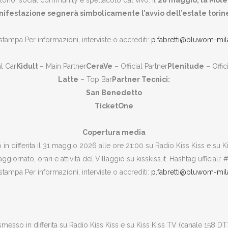
ritorio, social community e spettacolo dal vivo. Il
28 maggio, la Mole 
ifestazione segnerà simbolicamente l’avvio dell’estate torin
 stampa Per informazioni, interviste o accrediti:
p.fabretti@bluwom-mi
al Car
Kidult
– Main Partner
CeraVe
– Official Partner
Plenitude
– Offic
Latte
– Top Bar
Partner Tecnici:
San Benedetto
TicketOne
Copertura media
in differita il 31 maggio 2026 alle ore 21:00 su Radio Kiss Kiss e su 
iornato, orari e attività del Villaggio su kisskiss.it. Hashtag ufficiali:
 stampa Per informazioni, interviste o accrediti:
p.fabretti@bluwom-mi
smesso in differita su Radio Kiss Kiss e su Kiss Kiss TV (canale 158 DT