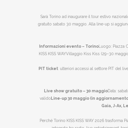
Sarà Torino ad inaugurare il tour estivo naziona
gratuito sabato 30 maggio. Alla line-up si aggiung
Informazioni evento – Torino
Luogo: Piazza C
KISS KISS WAYVillaggio Kiss Kiss (29–30 maggio) Du
PIT ticket
: ulteriori accessi al settore PIT del li
Live show gratuito – 30 maggio
Data: saba
valido
Line-up 30 maggio (in aggiornamento) 
Gaia, J-Ax, L
Perché Torino KISS KISS WAY 2026 trasforma Pia