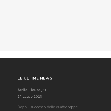
LE ULTIME NEWS
Arrital House_01
23 Luglio 2026
Dopo il successo delle quattro tappe