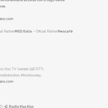
Antonelliana accesa con il logo della
ese.
lano.com
ial Partner
MSD Italia
– Official Partner
Nescafé
Kiss Kiss TV (canale 158 DTT).
 #radiokisskiss #kisskissway.
lano.com
T). 🎧
Radio Kiss Kiss