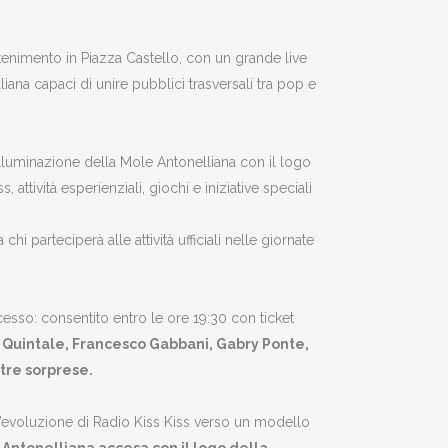
ttenimento in Piazza Castello, con un grande live
iana capaci di unire pubblici trasversali tra pop e
lluminazione della Mole Antonelliana con il logo
ttività esperienziali, giochi e iniziative speciali
hi parteciperà alle attività ufficiali nelle giornate
sso: consentito entro le ore 19:30 con ticket
h Quintale, Francesco Gabbani, Gabry Ponte,
ltre sorprese.
’evoluzione di Radio Kiss Kiss verso un modello