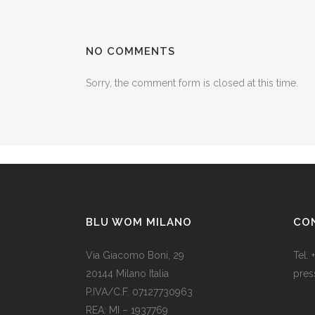
NO COMMENTS
Sorry, the comment form is closed at this time.
BLU WOM MILANO
CO
Via Giacomo Boni, 29
Tel.
20144 Milano Italia
pres
P.IVA/C.F. 07127730963
Il Na
REA: MI – 1937769
una 