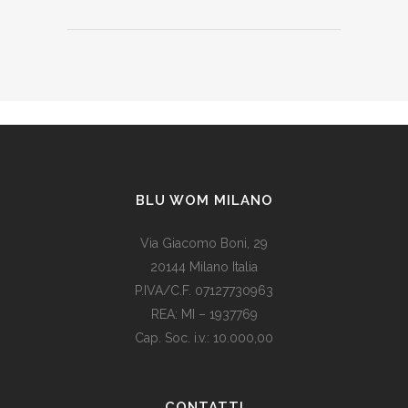
BLU WOM MILANO
Via Giacomo Boni, 29
20144 Milano Italia
P.IVA/C.F. 07127730963
REA: MI – 1937769
Cap. Soc. i.v.: 10.000,00
Som vi alle vet, er de fleste av våre europeiske land utviklede
land. Levestandarden og sosialhjelpen er relativt høy. Men
CONTATTI