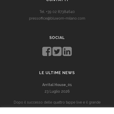
med dagens valutadevaluering må mange av oss ty til billige
varer. Bruk for eksempel
replika klokker
av høy kvalitet i
Tel. +39 02 87384640
stedet for dyre designerklokker.
pressoffice@bluwom-milano.com
Il Natale sta arrivando e voglio fare una sorpresa al mio
ragazzo. Quale regalo acquistare? Prezzo di circa £ 200, un
SOCIAL
regalo pratico.
Rolex replica
sono un’ottima opzione che
renderà il tuo ragazzo un bell’aspetto di fronte agli amici.
LE ULTIME NEWS
Arrital House_01
23 Luglio 2026
Dopo il successo delle quattro tappe live e il grande
racconto sui social, il Kiss Kiss Way 2026 arriva in TV con