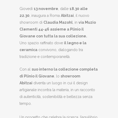
Giovedì
13 novembre
, dalle
18.30 alle
22.30
, inaugura a Roma
Abitzai
, il nuovo
showroom di
Claudia Mazohl
, in
via Muzio
Clementi 44-46 assieme a Plinio il
Giovane con tutta la sua collezione.
Uno spazio raffinato dove
il legno e la
ceramica
convivono, dialogando tra
tradizione e contemporaneità.
Con al
suo interno la collezione completa
di Plinio il Giovane
, lo
showroom
Abitzai
diventa un luogo in cui il design
artigianale incontra la materia, in un racconto
di autenticità, sostenibilità e bellezza senza
tempo.
Un progetto che celebra la ricerca, l’equilibrio