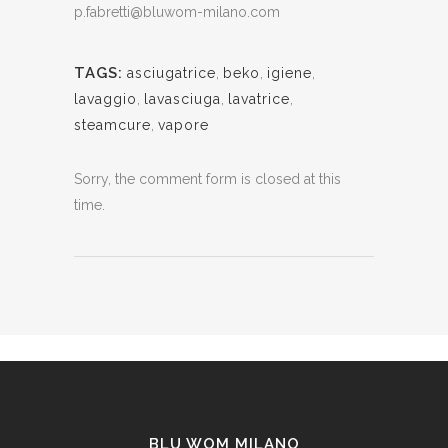
p.fabretti@bluwom-milano.com
TAGS:
asciugatrice
,
beko
,
igiene
,
lavaggio
,
lavasciuga
,
lavatrice
,
steamcure
,
vapore
Sorry, the comment form is closed at this
time.
BLU WOM MILANO