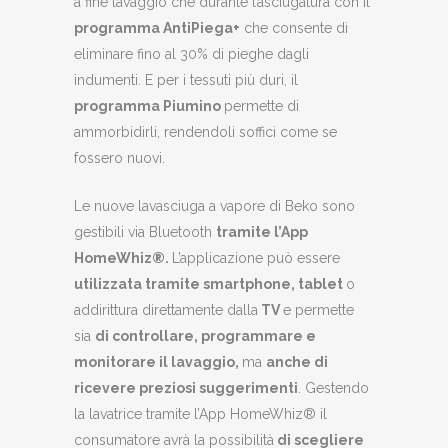
a fine lavaggio che durante l’asciugatura con il
programma AntiPiega+
che consente di
eliminare fino al 30% di pieghe dagli
indumenti. E per i tessuti più duri, il
programma Piumino
permette di
ammorbidirli, rendendoli soffici come se
fossero nuovi.
Le nuove lavasciuga a vapore di Beko sono
gestibili via Bluetooth
tramite l’App
HomeWhiz®.
L’applicazione può essere
utilizzata tramite smartphone, tablet
o
addirittura direttamente dalla
TV
e permette
sia
di controllare, programmare e
monitorare il lavaggio,
ma
anche di
ricevere preziosi suggerimenti
. Gestendo
la lavatrice tramite l’App HomeWhiz® il
consumatore avrà la possibilità
di scegliere