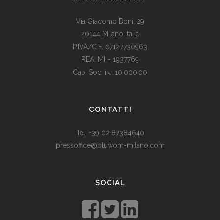
Via Giacomo Boni, 29
20144 Milano Italia
P.IVA/C.F. 07127730963
REA: MI – 1937769
Cap. Soc. i.v.: 10.000,00
Som vi alle vet, er de fleste av våre europeiske land utviklede
land. Levestandarden og sosialhjelpen er relativt høy. Men
CONTATTI
med dagens valutadevaluering må mange av oss ty til billige
varer. Bruk for eksempel
replika klokker
av høy kvalitet i
Tel. +39 02 87384640
stedet for dyre designerklokker.
pressoffice@bluwom-milano.com
Il Natale sta arrivando e voglio fare una sorpresa al mio
ragazzo. Quale regalo acquistare? Prezzo di circa £ 200, un
SOCIAL
regalo pratico.
Rolex replica
sono un’ottima opzione che
renderà il tuo ragazzo un bell’aspetto di fronte agli amici.