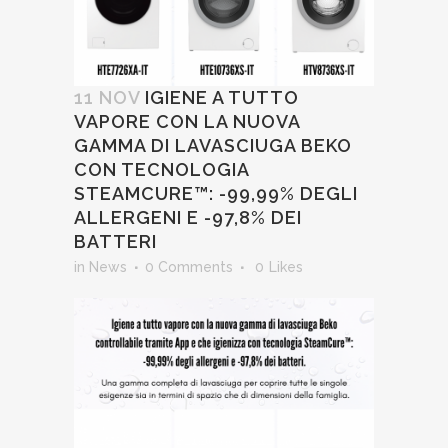
11 NOV
IGIENE A TUTTO
VAPORE CON LA NUOVA
GAMMA DI LAVASCIUGA BEKO
CON TECNOLOGIA
STEAMCURE™: -99,99% DEGLI
ALLERGENI E -97,8% DEI
BATTERI
in
News
0 Comments
0
Likes