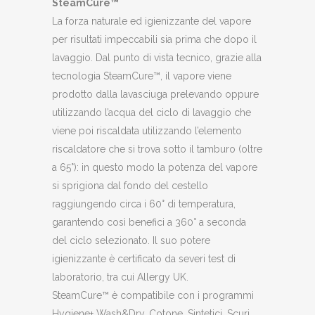
SteamCure™
La forza naturale ed igienizzante del vapore
per risultati impeccabili sia prima che dopo il
lavaggio. Dal punto di vista tecnico, grazie alla
tecnologia SteamCure™, il vapore viene
prodotto dalla lavasciuga prelevando oppure
utilizzando l’acqua del ciclo di lavaggio che
viene poi riscaldata utilizzando l’elemento
riscaldatore che si trova sotto il tamburo (oltre
a 65°): in questo modo la potenza del vapore
si sprigiona dal fondo del cestello
raggiungendo circa i 60° di temperatura,
garantendo così benefici a 360° a seconda
del ciclo selezionato. Il suo potere
igienizzante è certificato da severi test di
laboratorio, tra cui Allergy UK.
SteamCure™ è compatibile con i programmi
Hygiene+ Wash&Dry, Cotone, Sintetici, Scuri,