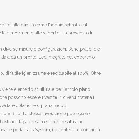
i di alta qualità come l’acciaio satinato e il
ndità e movimento alle superfici. La presenza di
n diverse misure e configurazioni. Sono pratiche e
è data da un profilo. Led integrato nel coperchio
 di facile igienizzante e reciclabile al 100%. Oltre
, diviene elemento strutturale per l’ampio piano
he possono essere rivestite in diversi materiali
ove fare colazione o pranzi veloci.
 superfifici. La stessa lavorazione può essere
L’estetica Riga presente è con fresatura ad
Planar e porta Pass System, ne conferisce continuità