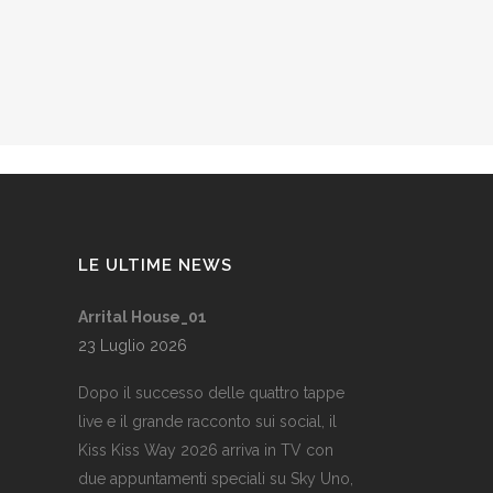
LE ULTIME NEWS
Arrital House_01
23 Luglio 2026
Dopo il successo delle quattro tappe
live e il grande racconto sui social, il
Kiss Kiss Way 2026 arriva in TV con
due appuntamenti speciali su Sky Uno,