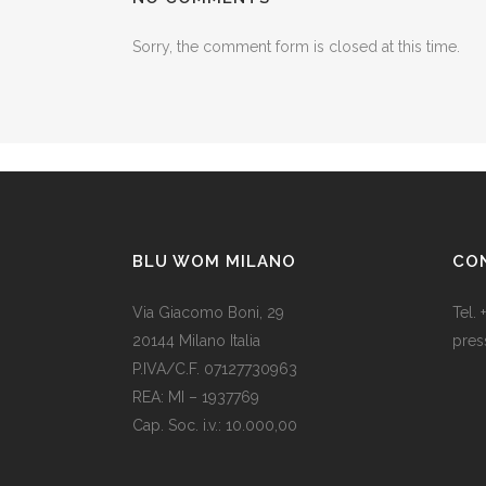
Sorry, the comment form is closed at this time.
BLU WOM MILANO
CO
Via Giacomo Boni, 29
Tel.
20144 Milano Italia
pres
P.IVA/C.F. 07127730963
Il Na
REA: MI – 1937769
una 
Cap. Soc. i.v.: 10.000,00
rega
Som vi alle vet, er de fleste av våre
200,
europeiske land utviklede land.
sono