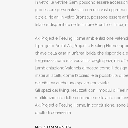
in vetro, le vetrine Gem possono essere accessoria
può essere personalizzata con una vasta gamma di 
oltre ai ripiani in vetro Bronzo, possono essere arr
telaio è disponibile nelle finiture Brunito o Tinox,
Ak_Project e Feeling Home ambientazione Valencia
Il progetto Arrital Ak_Project e Feeling Home rapp
chiave della casa in un’area ibrida che risponde a
l’organizzazione e la versatilità degli spazi, ma off
L’ambientazione Valencia dimostra come il design po
materiali scelti, come l’acciaio, e la possibilità di
dei cibi ma anche uno spazio conviviale.
Gli spazi del living, realizzati con i moduli di Fe
multifunzionale delle colonne e delle ante conferis
Ak_Project e Feeling Home, in conclusione, sono la p
quelli di convivialità.
NO COMMENTS