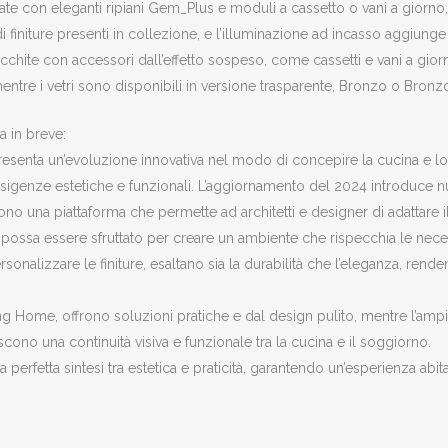
te con eleganti ripiani Gem_Plus e moduli a cassetto o vani a giorno, 
finiture presenti in collezione, e l’illuminazione ad incasso aggiung
icchite con accessori dall’effetto sospeso, come cassetti e vani a giorn
 mentre i vetri sono disponibili in versione trasparente, Bronzo o Bronzo
 in breve:
resenta un’evoluzione innovativa nel modo di concepire la cucina e l
 esigenze estetiche e funzionali. L’aggiornamento del 2024 introduce
rono una piattaforma che permette ad architetti e designer di adattare il 
ssa essere sfruttato per creare un ambiente che rispecchia le necessit
 personalizzare le finiture, esaltano sia la durabilità che l’eleganza, 
eling Home, offrono soluzioni pratiche e dal design pulito, mentre l’amp
cono una continuità visiva e funzionale tra la cucina e il soggiorno.
erfetta sintesi tra estetica e praticità, garantendo un’esperienza abitat