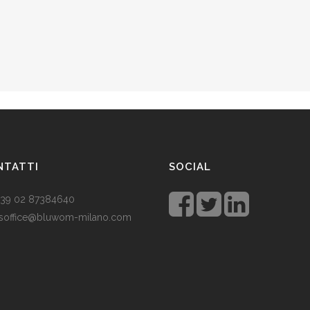
NTATTI
SOCIAL
 +39 02 87384640
soffice@bluwom-milano.com
tale sta arrivando e voglio fare
sorpresa al mio ragazzo. Quale
lo acquistare? Prezzo di circa £
 un regalo pratico.
Rolex replica
 un’ottima opzione che renderà il