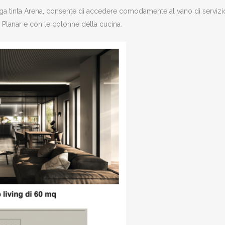
iga tinta Arena, consente di accedere comodamente al vano di servizio 
 Planar e con le colonne della cucina.