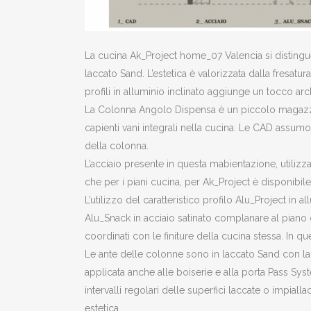
La cucina Ak_Project home_07 Valencia si distingue pe
laccato Sand. L’estetica è valorizzata dalla fresat
profili in alluminio inclinato aggiunge un tocco arch
La Colonna Angolo Dispensa è un piccolo magazzin
capienti vani integrali nella cucina. Le CAD assumo
della colonna.
L’acciaio presente in questa mabientazione, utilizz
che per i piani cucina, per Ak_Project è disponibil
L’utilizzo del caratteristico profilo Alu_Project in
Alu_Snack in acciaio satinato complanare al piano 
coordinati con le finiture della cucina stessa. In 
Le ante delle colonne sono in laccato Sand con la l
applicata anche alle boiserie e alla porta Pass Sys
intervalli regolari delle superfici laccate o impial
estetica.