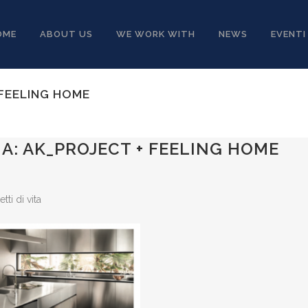
OME
ABOUT US
WE WORK WITH
NEWS
EVENTI
 FEELING HOME
A: AK_PROJECT + FEELING HOME
ti di vita