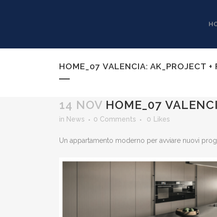
H
HOME_07 VALENCIA: AK_PROJECT +
14 NOV
HOME_07 VALENCI
in
News
0 Comments
0
Likes
Un appartamento moderno per avviare nuovi proget