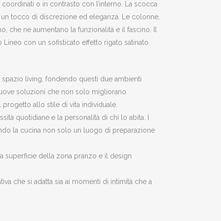
coordinati o in contrasto con l’interno. La scocca
e un tocco di discrezione ed eleganza. Le colonne,
o, che ne aumentano la funzionalità e il fascino. Il
 Lineo con un sofisticato effetto rigato satinato.
o spazio living, fondendo questi due ambienti
 nuove soluzioni che non solo migliorano
progetto allo stile di vita individuale.
à quotidiane e la personalità di chi lo abita. I
rendendo la cucina non solo un luogo di preparazione
ia superficie della zona pranzo e il design
iva che si adatta sia ai momenti di intimità che a