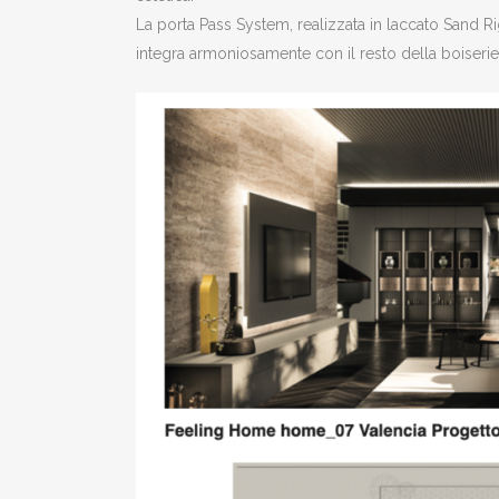
La porta Pass System, realizzata in laccato Sand R
integra armoniosamente con il resto della boiserie