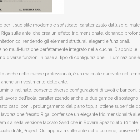
r il suo stile moderno e sofisticato, caratterizzato dall’uso di material
ura Riga sulle ante, che crea un effetto tridimensionale, donando profo
itettonico, rendendo gli elementi strutturali eleganti e funzionali.
o multi-funzione perfettamente integrato nella cucina. Disponibile i
no diverse funzioni in base al tipo di configurazione. L’illuminazione 
ato anche nelle cucine professionali, è un materiale durevole nel tempo,
e anche un rivestimento delle ante.
 alluminio inclinato, consente diverse configurazioni di tavoli e banconi
di lavoro dell’isola, caratterizzando anche le due gambe di sostegno c
questo caso, con il prolungamento del piano top, si ottiene superficie d
avorazione fresato Riga, conferisce un elegante tridimensionalità alle
tem sia nella versione laccato Sand che in Rovere Spazzolato 10 tinte. 
lacciate di Ak_Project. Qui applicata sulle ante delle colonne, boiserie 