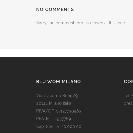
NO COMMENTS
Sorry, the comment form is closed at this time.
BLU WOM MILANO
CO
Via Giacomo Boni, 29
Tel.
20144 Milano Italia
pres
P.IVA/C.F. 07127730963
Il Na
REA: MI – 1937769
una 
Cap. Soc. i.v.: 10.000,00
rega