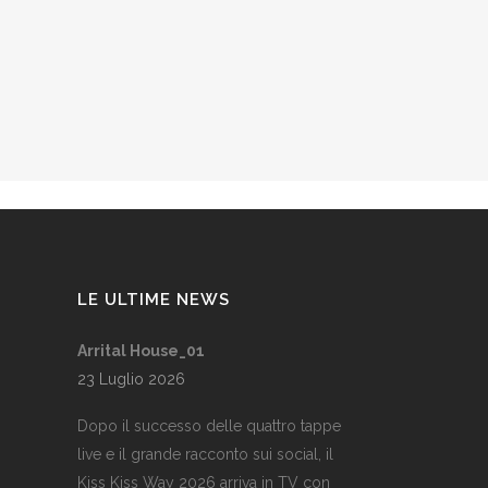
LE ULTIME NEWS
Arrital House_01
23 Luglio 2026
Dopo il successo delle quattro tappe
live e il grande racconto sui social, il
Kiss Kiss Way 2026 arriva in TV con