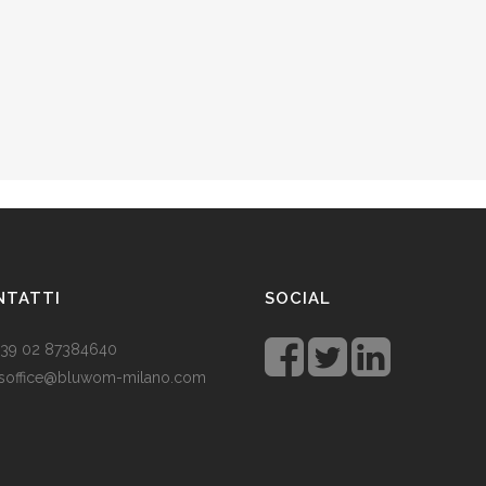
NTATTI
SOCIAL
 +39 02 87384640
soffice@bluwom-milano.com
tale sta arrivando e voglio fare
sorpresa al mio ragazzo. Quale
lo acquistare? Prezzo di circa £