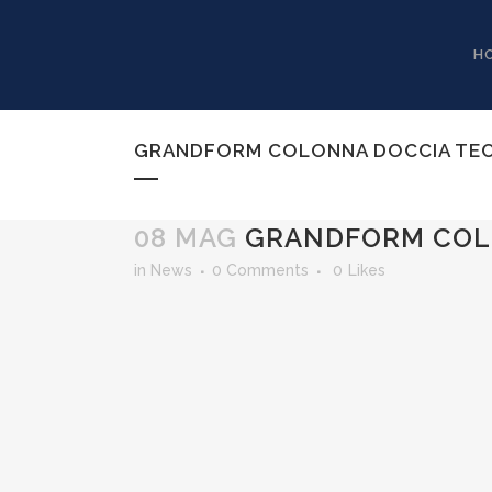
H
GRANDFORM COLONNA DOCCIA TE
08 MAG
GRANDFORM COL
in
News
0 Comments
0
Likes