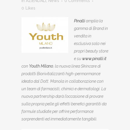
in
AZIENDALI
,
News
0 Comments
0
Likes
Pinalli
amplia la
gamma di Brand in
vendita in
esclusiva solo nei
propri beauty store
e su
www.pinalli.it
con
Youth Milano
, la nuova linea Skincare di
prodotti Biorivitalizzanti high-permormance
ideata dal Dott. Manola in collaborazione con
un team di farmacisti, chimici e dermatologi. La
nuova partnership darà l’occasione di provare
sulla propria pelle gli effetti benefici garantiti da
formule studiate per offrire performance
sorprendenti ed immediatamente tangibili.