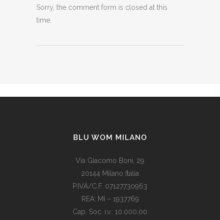
Sorry, the comment form is closed at this
time.
BLU WOM MILANO
Via Giacomo Boni, 29
20144 Milano Italia
P.IVA/C.F. 07127730963
REA: MI – 1937769
Cap. Soc. i.v.: 10.000,00