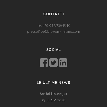
Som vi alle vet, er de fleste av våre europeiske land utviklede
land. Levestandarden og sosialhjelpen er relativt høy. Men
CONTATTI
med dagens valutadevaluering må mange av oss ty til billige
varer. Bruk for eksempel
replika klokker
av høy kvalitet i
Tel. +39 02 87384640
stedet for dyre designerklokker.
pressoffice@bluwom-milano.com
Il Natale sta arrivando e voglio fare una sorpresa al mio
ragazzo. Quale regalo acquistare? Prezzo di circa £ 200, un
SOCIAL
regalo pratico.
Rolex replica
sono un’ottima opzione che
renderà il tuo ragazzo un bell’aspetto di fronte agli amici.
LE ULTIME NEWS
Arrital House_01
23 Luglio 2026