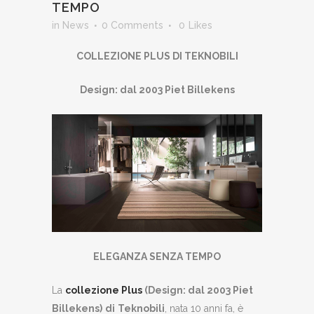
TEMPO
in
News
0 Comments
0
Likes
COLLEZIONE PLUS DI TEKNOBILI
Design: dal 2003 Piet Billekens
ELEGANZA SENZA TEMPO
La
collezione Plus
(Design: dal 2003 Piet
Billekens
)
di
Teknobili
, nata 10 anni fa, è