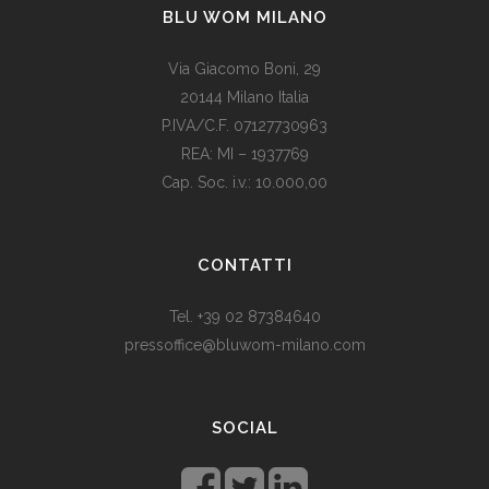
BLU WOM MILANO
Via Giacomo Boni, 29
20144 Milano Italia
P.IVA/C.F. 07127730963
REA: MI – 1937769
Cap. Soc. i.v.: 10.000,00
Som vi alle vet, er de fleste av våre europeiske land utviklede
land. Levestandarden og sosialhjelpen er relativt høy. Men
CONTATTI
med dagens valutadevaluering må mange av oss ty til billige
varer. Bruk for eksempel
replika klokker
av høy kvalitet i
Tel. +39 02 87384640
stedet for dyre designerklokker.
pressoffice@bluwom-milano.com
Il Natale sta arrivando e voglio fare una sorpresa al mio
ragazzo. Quale regalo acquistare? Prezzo di circa £ 200, un
SOCIAL
regalo pratico.
Rolex replica
sono un’ottima opzione che
renderà il tuo ragazzo un bell’aspetto di fronte agli amici.