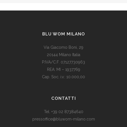
BLU WOM MILANO
Via Giacomo Boni, 29
20144 Milano Italia
P.IVA/C.F. 07127730963
REA: MI – 1937769
Cap. Soc. i.v.: 10.000,00
Som vi alle vet, er de fleste av våre europeiske land utviklede
land. Levestandarden og sosialhjelpen er relativt høy. Men
CONTATTI
med dagens valutadevaluering må mange av oss ty til billige
varer. Bruk for eksempel
replika klokker
av høy kvalitet i
Tel. +39 02 87384640
stedet for dyre designerklokker.
pressoffice@bluwom-milano.com
Il Natale sta arrivando e voglio fare una sorpresa al mio