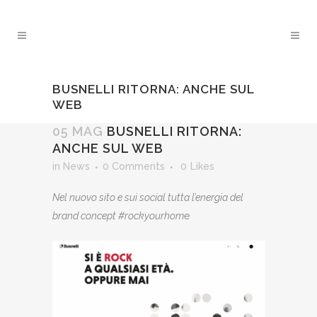
BUSNELLI RITORNA: ANCHE SUL
WEB
05 MAG
BUSNELLI RITORNA:
ANCHE SUL WEB
in
News
0 Comments
0
Likes
Nel nuovo sito e sui social tutta l’energia del
brand concept #rockyourhom
e