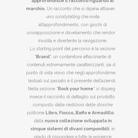
approfondisce il racconto riguardo al
marchio.
Un racconto che si dipana attraverso
uno
scrollytelling
che invita
all’approfondimento, con giochi di
sovrapposizione e disvelamento che rendono
insolita e divertente la navigazione.
Lo
starting
point del percorso è la sezione
“
Brand
”, un contenitore affascinante di
contenuti estremamente caratterizzanti, sia dal
punto di vista visivo che negli approfondimenti
testuali sul passato e il presente dell’azienda.
Nella sezione “
Rock your home
” si dispiega
invece il racconto di dettaglio sul prodotto,
composto dalle riedizioni delle storiche
poltrone
Libro, Fiocco, Baffo e Armadillo
, e
dalla
nuova collezione sviluppata in
cinque sistemi di divani componibili
, in
grado di rispondere a tutte le esigenze