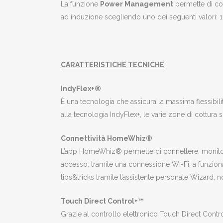
La funzione
Power Management
permette di cont
ad induzione scegliendo uno dei seguenti valori: 1
CARATTERISTICHE TECNICHE
IndyFlex+®
È una tecnologia che assicura la massima flessibili
alla tecnologia IndyFlex+, le varie zone di cottura 
Connettività HomeWhiz®
L’app HomeWhiz® permette di connettere, monitorare
accesso, tramite una connessione Wi-Fi, a funzionali
tips&tricks tramite l’assistente personale Wizard, n
Touch Direct Control+™
Grazie al controllo elettronico Touch Direct Contr