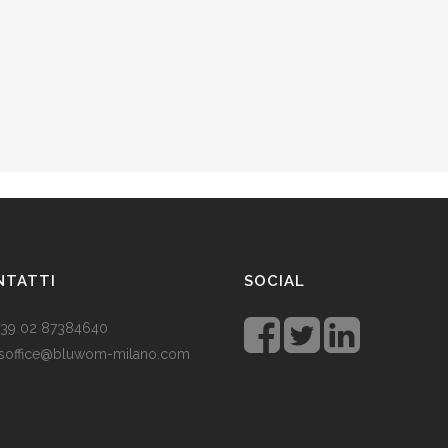
NTATTI
SOCIAL
 +39 02 87384640
soffice@bluwom-milano.com
tale sta arrivando e voglio fare
sorpresa al mio ragazzo. Quale
lo acquistare? Prezzo di circa £