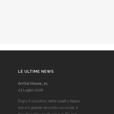
LE ULTIME NEWS
Arrital House_01
23 Luglio 2026
Dopo il successo delle quattro tappe
live e il grande racconto sui social, il