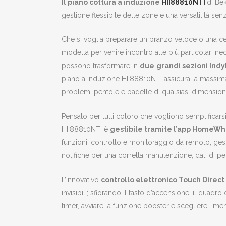
Il piano cottura a induzione
HII88810NTI
di Be
gestione flessibile delle zone e una versatilità sen
Che si voglia preparare un pranzo veloce o una cena
modella per venire incontro alle più particolari ne
possono trasformare in
due
grandi sezioni Indy
piano a induzione HII88810NTI assicura la massima f
problemi pentole e padelle di qualsiasi dimension
Pensato per tutti coloro che vogliono semplificarsi 
HII88810NTI è
gestibile tramite l’app HomeW
funzioni: controllo e monitoraggio da remoto, gestio
notifiche per una corretta manutenzione, dati di per
L’innovativo
controllo elettronico Touch Direc
invisibili; sfiorando il tasto d’accensione, il quadr
timer, avviare la funzione booster e scegliere i me