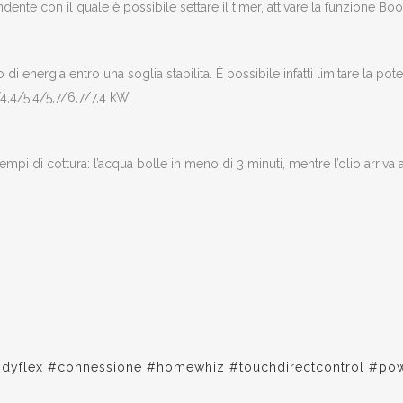
e con il quale è possibile settare il timer, attivare la funzione Boost
 energia entro una soglia stabilita. È possibile infatti limitare la po
4,4/5,4/5,7/6,7/7,4 kW.
pi di cottura: l’acqua bolle in meno di 3 minuti, mentre l’olio arriva 
indyflex #connessione #homewhiz #touchdirectcontrol #p