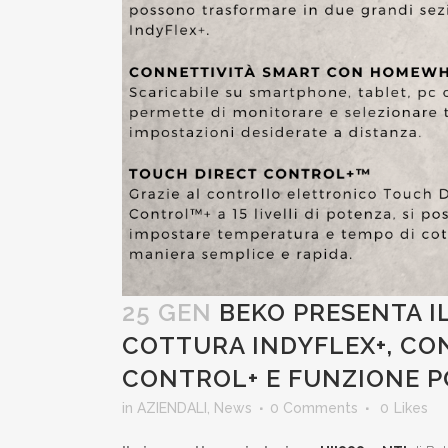
25 GEN
BEKO PRESENTA IL
COTTURA INDYFLEX+, CO
CONTROL+ E FUNZIONE
in
AZIENDALI
,
News
0 Comments
0
Likes