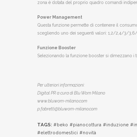
zona è dotata del proprio quadro comandi indipendent
Power Management
Questa funzione permette di contenere il consumo di
scegliendo uno dei seguenti valori: 1,2/2,4/3/3,6/
Funzione Booster
Selezionando la funzione booster si dimezzano i tem
Per ulteriori informazioni:
Digital PR a cura di Blu Wom Milano
www.bluwom-milano.com
p.fabretti@bluwom-milano.com
TAGS:
#beko #pianocottura #induzione #
#elettrodomestici #novità