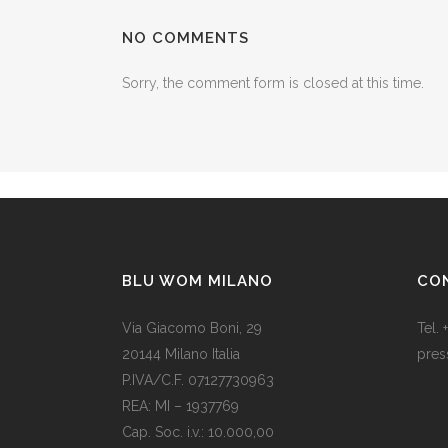
NO COMMENTS
Sorry, the comment form is closed at this time.
BLU WOM MILANO
CO
Via Giacomo Boni, 29
Tel.
20144 Milano Italia
pres
P.IVA/C.F. 07127730963
Il Na
REA: MI – 1937769
una 
Cap. Soc. i.v.: 10.000,00
rega