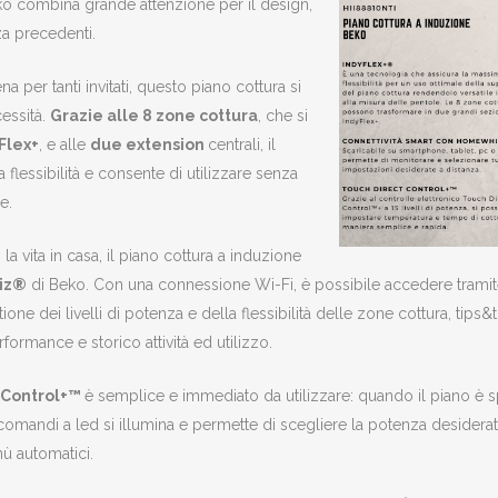
ko combina grande attenzione per il design,
za precedenti.
 per tanti invitati, questo piano cottura si
cessità.
Grazie alle 8 zone cottura
, che si
Flex+
, e alle
due extension
centrali, il
lessibilità e consente di utilizzare senza
e.
la vita in casa, il piano cottura a induzione
hiz®
di Beko. Con una connessione Wi-Fi, è possibile accedere tramite
ne dei livelli di potenza e della flessibilità delle zone cottura, tips&t
formance e storico attività ed utilizzo.
t Control+™
è semplice e immediato da utilizzare: quando il piano è
o comandi a led si illumina e permette di scegliere la potenza desiderata 
nù automatici.