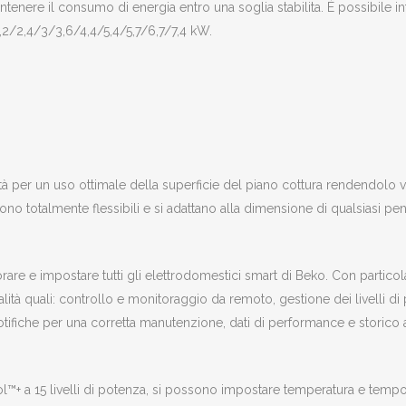
enere il consumo di energia entro una soglia stabilita. È possibile inf
,2/2,4/3/3,6/4,4/5,4/5,7/6,7/7,4 kW.
tà per un uso ottimale della superficie del piano cottura rendendolo ve
sono totalmente flessibili e si adattano alla dimensione di qualsiasi p
 e impostare tutti gli elettrodomestici smart di Beko. Con particola
tà quali: controllo e monitoraggio da remoto, gestione dei livelli di p
otifiche per una corretta manutenzione, dati di performance e storico att
ol™+ a 15 livelli di potenza, si possono impostare temperatura e tempo