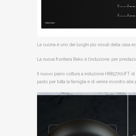
La cucina è uno dei luoghi più vissuti della casa ed 
La nuova frontiera Beko è l’induzione, per prestazion
Il nuovo piano cottura a induzione HII85770UFT di 
pasto per tutta la famiglia e di venire incontro alle 