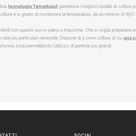
ativa
tecnologia TempAssist
garantisce i migliori risultati di cottura
no cottura è in grado di monitorare la temperatura, da un minimo di 65°
cedenti.con questo nuovo piano a induzione. Che si voglia preparare un 
 alle più particolari necessità. Dispone di 5 zone cottura di cui
una z
’unica zona permettendo l’utilizzo di pentole più grandi.
NTATTI
SOCIAL