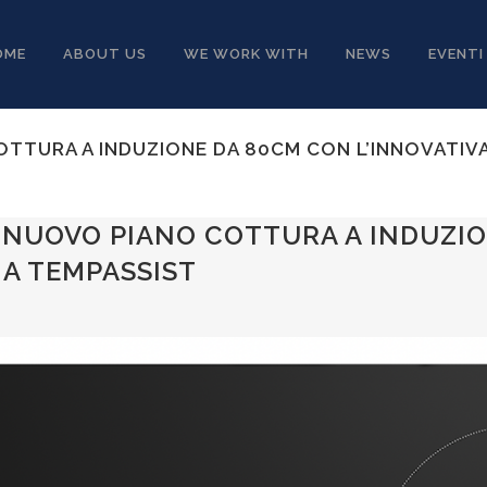
OME
ABOUT US
WE WORK WITH
NEWS
EVENTI
OTTURA A INDUZIONE DA 80CM CON L’INNOVATIV
 NUOVO PIANO COTTURA A INDUZI
IA TEMPASSIST