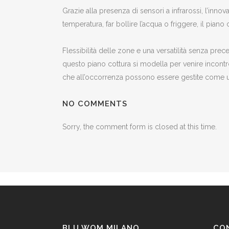
Grazie alla presenza di sensori a infrarossi, l’innov
temperatura, far bollire l’acqua o friggere, il pia
Flessibilità delle zone e una versatilità senza pre
questo piano cottura si modella per venire incontro
che all’occorrenza possono essere gestite come un
NO COMMENTS
Sorry, the comment form is closed at this time.
BLU WOM MILANO
CO