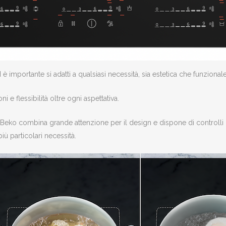
è importante si adatti a qualsiasi necessità, sia estetica che funzionale
i e flessibilità oltre ogni aspettativa.
Beko combina grande attenzione per il design e dispone di controlli i
più particolari necessità.