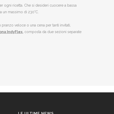
 per ogni ricetta. Che si desideri cuocere a bassa
C a un massimo di 230°C.
pranzo veloce o una cena per tanti invitati,
ona IndyFlex
,
composta da due sezioni separate
LE ULTIME NEWS