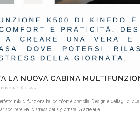
A LA NUOVA CABINA MULTIFUNZIO
mments
0
Likes
etto mix di funzionalità, comfort e praticità. Design e dettagli di qua
r scorrere via lo stress della giornata. Grazie alle...