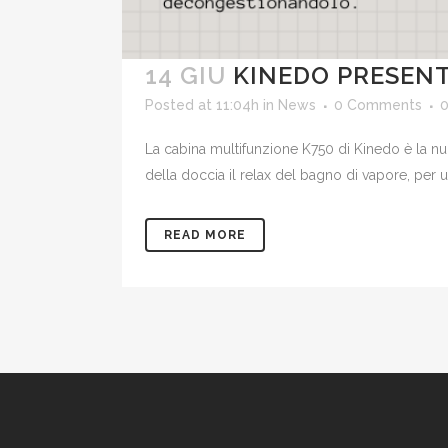
14 GIU
KINEDO PRESENT
Posted at 11:04h
in
News
0 Comments
La cabina multifunzione K750 di Kinedo è la nu
della doccia il relax del bagno di vapore, per un
READ MORE