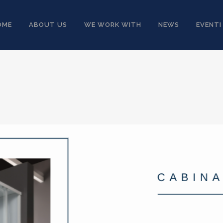
OME
ABOUT US
WE WORK WITH
NEWS
EVENTI