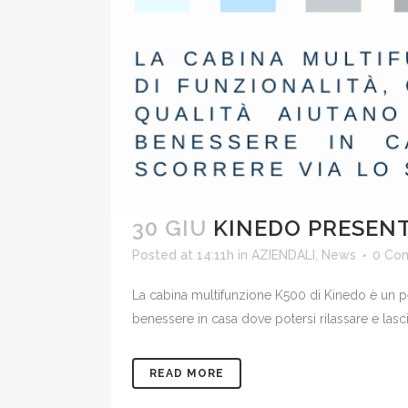
30 GIU
KINEDO PRESENT
Posted at 14:11h
in
AZIENDALI
,
News
0 Co
La cabina multifunzione K500 di Kinedo è un perf
benessere in casa dove potersi rilassare e lascia
READ MORE