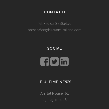
Som vi alle vet, er de fleste av våre europeiske land utviklede
land. Levestandarden og sosialhjelpen er relativt høy. Men
CONTATTI
med dagens valutadevaluering må mange av oss ty til billige
varer. Bruk for eksempel
replika klokker
av høy kvalitet i
Tel. +39 02 87384640
stedet for dyre designerklokker.
pressoffice@bluwom-milano.com
Il Natale sta arrivando e voglio fare una sorpresa al mio
ragazzo. Quale regalo acquistare? Prezzo di circa £ 200, un
SOCIAL
regalo pratico.
Rolex replica
sono un’ottima opzione che
renderà il tuo ragazzo un bell’aspetto di fronte agli amici.
LE ULTIME NEWS
Arrital House_01
23 Luglio 2026