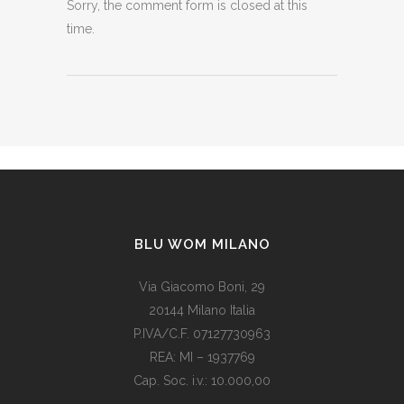
Sorry, the comment form is closed at this
time.
BLU WOM MILANO
Via Giacomo Boni, 29
20144 Milano Italia
P.IVA/C.F. 07127730963
REA: MI – 1937769
Cap. Soc. i.v.: 10.000,00